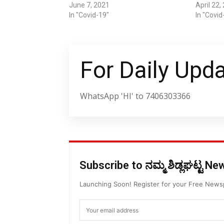
June 7, 2021
April 22,
In "Covid-19"
In "Covid
For Daily Upd
WhatsApp 'HI' to 7406303366
Subscribe to ನಮ್ಮ ಶಿಡ್ಲಘಟ್ಟ N
Launching Soon! Register for your Free New