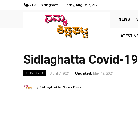
C
21.3
Sidlaghatta
Friday, August 7, 2026
NEWS
LATEST N
Sidlaghatta Covid-1
April 7, 2021
Updated:
May 18, 2021
COVID-19
By
Sidlaghatta News Desk