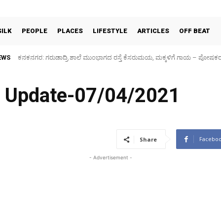
SILK
PEOPLE
PLACES
LIFESTYLE
ARTICLES
OFF BEAT
EWS
Sidlaghatta Silk Cocoon Market-06/08/2026
9 Update-07/04/2021
Facebo
Share
- Advertisement -