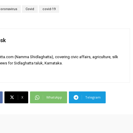
coronavirus
Covid
covid-19
esk
tta.com (Namma Shidlaghatta), covering civic affairs, agriculture, silk
ews for Sidlaghatta taluk, Karnataka.
X
WhatsApp
Telegram