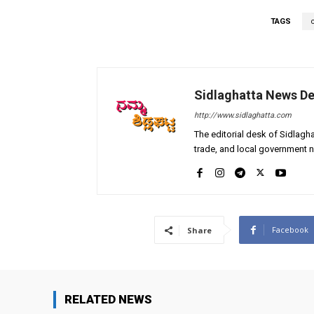
TAGS
Sidlaghatta News D
http://www.sidlaghatta.com
The editorial desk of Sidlagha
trade, and local government n
Facebook
Share
RELATED NEWS