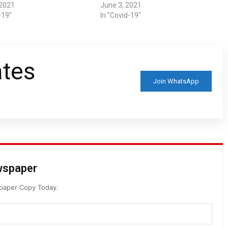
 2021
June 3, 2021
-19"
In "Covid-19"
ates
Join WhatsApp
ewspaper
spaper Copy Today.