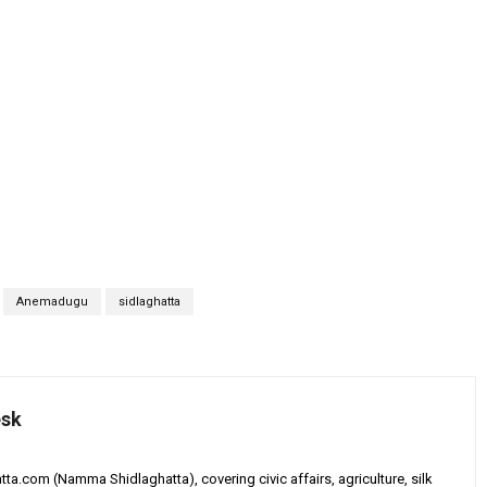
Anemadugu
sidlaghatta
esk
tta.com (Namma Shidlaghatta), covering civic affairs, agriculture, silk