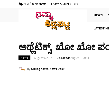
C
21.3
Sidlaghatta
Friday, August 7, 2026
NEWS
LATEST N
ಅಥ್ಲೆಟಿಕ್ಸ್, ಖೋ ಖೋ ಪಂದ್
August 9, 2014
Updated:
August 9, 2014
NEWS
By
Sidlaghatta News Desk