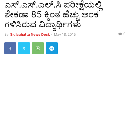
ಎಸ್.ಎಸ್.ಎಲ್.ಸಿ ಪರೀಕ್ಷೆಯಲ್ಲಿ
ಶೇಕಡಾ 85 ಕ್ಕಿಂತ ಹೆಚ್ಚು ಅಂಕ
ಗಳಿಸಿರುವ ವಿದ್ಯಾರ್ಥಿಗಳು
0
By
Sidlaghatta News Desk
-
May 18, 2015