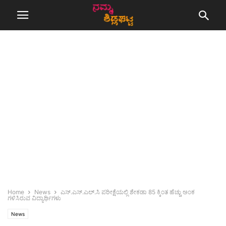
Home
News
ಎಸ್.ಎಸ್.ಎಲ್.ಸಿ ಪರೀಕ್ಷೆಯಲ್ಲಿ ಶೇಕಡಾ 85 ಕ್ಕಿಂತ ಹೆಚ್ಚು ಅಂಕ
ಗಳಿಸಿರುವ ವಿದ್ಯಾರ್ಥಿಗಳು
News