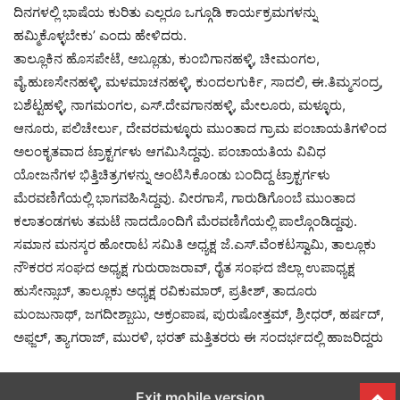
ದಿನಗಳಲ್ಲಿ ಭಾಷೆಯ ಕುರಿತು ಎಲ್ಲರೂ ಒಗ್ಗೂಡಿ ಕಾರ್ಯಕ್ರಮಗಳನ್ನು
ಹಮ್ಮಿಕೊಳ್ಳಬೇಕು’ ಎಂದು ಹೇಳಿದರು.
ತಾಲ್ಲೂಕಿನ ಹೊಸಪೇಟೆ, ಅಬ್ಲೂಡು, ಕುಂಬಿಗಾನಹಳ್ಳಿ, ಚೀಮಂಗಲ,
ವೈ.ಹುಣಸೇನಹಳ್ಳಿ, ಮಳಮಾಚನಹಳ್ಳಿ, ಕುಂದಲಗುರ್ಕಿ, ಸಾದಲಿ, ಈ.ತಿಮ್ಮಸಂದ್ರ,
ಬಶೆಟ್ಟಹಳ್ಳಿ, ನಾಗಮಂಗಲ, ಎಸ್.ದೇವಗಾನಹಳ್ಳಿ, ಮೇಲೂರು, ಮಳ್ಳೂರು,
ಆನೂರು, ಪಲಿಚೇರ್ಲು, ದೇವರಮಳ್ಳೂರು ಮುಂತಾದ ಗ್ರಾಮ ಪಂಚಾಯತಿಗಳಿಂದ
ಅಲಂಕೃತವಾದ ಟ್ರಾಕ್ಟರ್ಗಳು ಆಗಮಿಸಿದ್ದವು. ಪಂಚಾಯತಿಯ ವಿವಿಧ
ಯೋಜನೆಗಳ ಭಿತ್ತಿಚಿತ್ರಗಳನ್ನು ಅಂಟಿಸಿಕೊಂಡು ಬಂದಿದ್ದ ಟ್ರಾಕ್ಟರ್ಗಳು
ಮೆರವಣಿಗೆಯಲ್ಲಿ ಭಾಗವಹಿಸಿದ್ದವು. ವೀರಗಾಸೆ, ಗಾರುಡಿಗೊಂಬೆ ಮುಂತಾದ
ಕಲಾತಂಡಗಳು ತಮಟೆ ನಾದದೊಂದಿಗೆ ಮೆರವಣಿಗೆಯಲ್ಲಿ ಪಾಲ್ಗೊಂಡಿದ್ದವು.
ಸಮಾನ ಮನಸ್ಕರ ಹೋರಾಟ ಸಮಿತಿ ಅಧ್ಯಕ್ಷ ಜೆ.ಎಸ್.ವೆಂಕಟಸ್ವಾಮಿ, ತಾಲ್ಲೂಕು
ನೌಕರರ ಸಂಘದ ಅಧ್ಯಕ್ಷ ಗುರುರಾಜರಾವ್, ರೈತ ಸಂಘದ ಜಿಲ್ಲಾ ಉಪಾಧ್ಯಕ್ಷ
ಹುಸೇನ್ಸಾಬ್, ತಾಲ್ಲೂಕು ಅಧ್ಯಕ್ಷ ರವಿಕುಮಾರ್, ಪ್ರತೀಶ್, ತಾದೂರು
ಮಂಜುನಾಥ್, ಜಗದೀಶ್ಬಾಬು, ಅಕ್ರಂಪಾಷ, ಪುರುಷೋತ್ತಮ್, ಶ್ರೀಧರ್, ಹರ್ಷದ್,
ಅಫ್ಜಲ್, ತ್ಯಾಗರಾಜ್, ಮುರಳಿ, ಭರತ್ ಮತ್ತಿತರರು ಈ ಸಂದರ್ಭದಲ್ಲಿ ಹಾಜರಿದ್ದರು
Exit mobile version