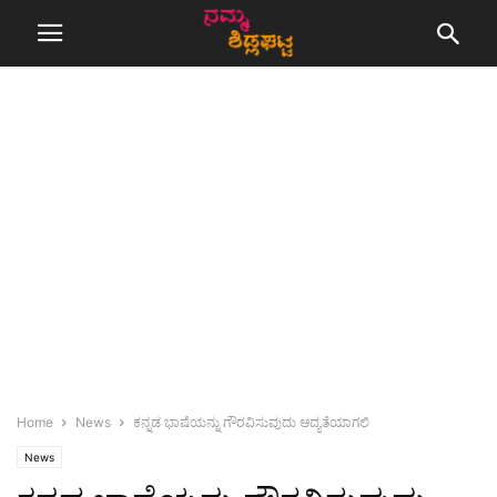
Home
News
ಕನ್ನಡ ಭಾಷೆಯನ್ನು ಗೌರವಿಸುವುದು ಆದ್ಯತೆಯಾಗಲಿ
News