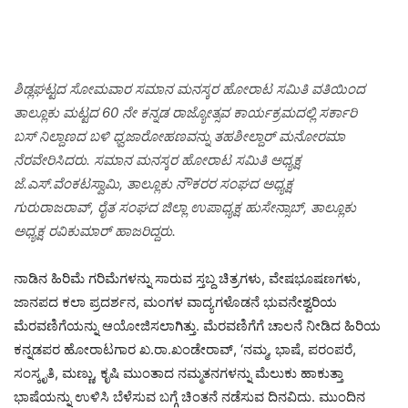
ಶಿಡ್ಲಘಟ್ಟದ ಸೋಮವಾರ ಸಮಾನ ಮನಸ್ಕರ ಹೋರಾಟ ಸಮಿತಿ ವತಿಯಿಂದ
ತಾಲ್ಲೂಕು ಮಟ್ಟದ 60 ನೇ ಕನ್ನಡ ರಾಜ್ಯೋತ್ಸವ ಕಾರ್ಯಕ್ರಮದಲ್ಲಿ ಸರ್ಕಾರಿ
ಬಸ್ ನಿಲ್ದಾಣದ ಬಳಿ ಧ್ವಜಾರೋಹಣವನ್ನು ತಹಶೀಲ್ದಾರ್ ಮನೋರಮಾ
ನೆರವೇರಿಸಿದರು. ಸಮಾನ ಮನಸ್ಕರ ಹೋರಾಟ ಸಮಿತಿ ಅಧ್ಯಕ್ಷ
ಜೆ.ಎಸ್.ವೆಂಕಟಸ್ವಾಮಿ, ತಾಲ್ಲೂಕು ನೌಕರರ ಸಂಘದ ಅಧ್ಯಕ್ಷ
ಗುರುರಾಜರಾವ್, ರೈತ ಸಂಘದ ಜಿಲ್ಲಾ ಉಪಾಧ್ಯಕ್ಷ ಹುಸೇನ್ಸಾಬ್, ತಾಲ್ಲೂಕು
ಅಧ್ಯಕ್ಷ ರವಿಕುಮಾರ್ ಹಾಜರಿದ್ದರು.
ನಾಡಿನ ಹಿರಿಮೆ ಗರಿಮೆಗಳನ್ನು ಸಾರುವ ಸ್ತಬ್ದ ಚಿತ್ರಗಳು, ವೇಷಭೂಷಣಗಳು,
ಜಾನಪದ ಕಲಾ ಪ್ರದರ್ಶನ, ಮಂಗಳ ವಾದ್ಯಗಳೊಡನೆ ಭುವನೇಶ್ವರಿಯ
ಮೆರವಣಿಗೆಯನ್ನು ಆಯೋಜಿಸಲಾಗಿತ್ತು. ಮೆರವಣಿಗೆಗೆ ಚಾಲನೆ ನೀಡಿದ ಹಿರಿಯ
ಕನ್ನಡಪರ ಹೋರಾಟಗಾರ ಖ.ರಾ.ಖಂಡೇರಾವ್, ‘ನಮ್ಮ, ಭಾಷೆ, ಪರಂಪರೆ,
ಸಂಸ್ಕೃತಿ, ಮಣ್ಣು, ಕೃಷಿ ಮುಂತಾದ ನಮ್ಮತನಗಳನ್ನು ಮೆಲುಕು ಹಾಕುತ್ತಾ
ಭಾಷೆಯನ್ನು ಉಳಿಸಿ ಬೆಳೆಸುವ ಬಗ್ಗೆ ಚಿಂತನೆ ನಡೆಸುವ ದಿನವಿದು. ಮುಂದಿನ