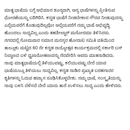
ಮಾತೃ ಭಾಷೆಯ ಬಗ್ಗೆ ಅಭಿಮಾನ ಶೂನ್ಯರಾಗಿ, ಅನ್ಯ ಭಾಷೆಗಳನ್ನು ಪ್ರೀತಿಸುವ
ಧೋರಣೆಯನ್ನು ಬದಿಗಿರಿಸಿ. ಕನ್ನಡ ಭಾಷೆಗೆ ನೀಡಬೇಕಾದ ಗೌರವ ನೀಡುವುದನ್ನು
ಎಲ್ಲಿಯವರೆಗೆ ಕೊಡುವುದಿಲ್ಲವೋ ಅಲ್ಲಿಯವರೆಗೆ ನಮ್ಮ ಭಾಷೆ ಅಭಿವೃದ್ಧಿ
ಹೊಂದಲು ಸಾಧ್ಯವಿಲ್ಲ ಎಂದು ತಹಶೀಲ್ದಾರ್ ಮನೋರಮಾ ತಿಳಿಸಿದರು.
ನಗರದಲ್ಲಿ ಸೋಮವಾರ ಸಮಾನ ಮನಸ್ಕರ ಹೋರಾಟ ಸಮಿತಿ ವತಿಯಿಂದ
ತಾಲ್ಲೂಕು ಮಟ್ಟದ 60 ನೇ ಕನ್ನಡ ರಾಜ್ಯೋತ್ಸವ ಕಾರ್ಯಕ್ರಮದಲ್ಲಿ ಸರ್ಕಾರಿ ಬಸ್
ನಿಲ್ದಾಣದ ಬಳಿ ಧ್ವಜಾರೋಹಣವನ್ನು ನೆರವೇರಿಸಿ ಅವರು ಮಾತನಾಡಿದರು.
ನಾವು ಮಾತೃಭಾಷೆಯಲ್ಲಿ ತಿಳಿಯುವಷ್ಟು, ಕಲಿಯುವಷ್ಟು ಬೇರೆ ಯಾವ
ಭಾಷೆಯಲ್ಲೂ ತಿಳಿಯಲು ಸಾಧ್ಯವಿಲ್ಲ. ಕನ್ನಡ ನಾಡಿನ ಪ್ರಖ್ಯಾತ ಬರಹಗಾರರ
ಕೃತಿಗಳನ್ನು ಓದುವ ಹವ್ಯಾಸ ರೂಢಿಸಿಕೊಳ್ಳಬೇಕು. ನಮ್ಮ ಭಾಷೆ, ಸಂಸ್ಕೃತಿಯನ್ನು
ನಾವು ಬಳಸಿ ಬೆಳೆಸದೆ ಬೇರೆ ಯಾರು ತಾನೆ ಉಳಿಸಲು ಸಾಧ್ಯ ಎಂದು ಹೇಳಿದರು.