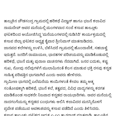
ತಾಲ್ಲುಕಿನ ಚೌಡಸಂದ್ರ ಗ್ರಾಮದಲ್ಲಿ ಹರಿಕಥೆ ವಿದ್ವಾನ್‌ ಹಾಗೂ ಭಜನೆ ಕಲಾವಿದ
ನಾಮದೇವ್‌ ಅವರ ಮನೆಯಲ್ಲಿ ಮಂಗಳವಾರ ಸಂಜೆ ಕಸಾಪ ತಾಲ್ಲೂಕು
ಘಟಕದಿಂದ ಆಯೋಜಿಸಿದ್ದ ‘ಮನೆಯಂಗಳದಲ್ಲಿ ನುಡಿಸಿರಿ’ ಕಾರ್ಯಕ್ರಮದಲ್ಲಿ
ಕಸಾಪ ಜಿಲ್ಲಾ ಘಟಕದ ಅಧ್ಯಕ್ಷ ಕೈವಾರ ಶ್ರೀನಿವಾಸ್‌ ಮಾತನಾಡಿದರು.
ಜಾನಪದ ಕಲೆಗಳನ್ನು ಉಳಿಸಿ, ಬೆಳೆಸಿದರೆ ಗ್ರಾಮದಲ್ಲಿ ಹೊಂದಾಣಿಕೆ, ಸಹಬಾಳ್ವೆ
ಇರುತ್ತದೆ. ಜನರಿಗೆ ರಾಮಾಯಣ, ಭಾರತಗಳ ಪರಿಚಯವನ್ನು ಮಾಡಿಕೊಡುವಲ್ಲಿ
ಹರಿಕಥೆ, ಭಜನೆ ಮತ್ತು ಪುರಾಣ ವಾಚನಗಳು ನೆರವಾಗಿವೆ. ಜನರ ಬದುಕು, ಕಷ್ಟ
ಸುಖ, ನೋವು ನಲಿವುಗಳಿಗೆ ಮುಲಾಮಿನಂತೆ ಕೆಲಸ ಮಾಡುವ ಭಕ್ತಿ ರಸವು ಕನ್ನಡ
ಸಾಹಿತ್ಯ ಪರಿಷತ್ತಿನ ಭಾಗವಾಗಿದೆ ಎಂದು ಅವರು ಹೇಳಿದರು.
ಗ್ರಾಮೀಣ ಭಾಗದಲ್ಲಿ ಎಲೆಮರೆಯ ಕಾಯಿಗಳಂತೆ ಕೇವಲ ತಮ್ಮ ಆತ್ಮ
ಸಂತೋಷಕ್ಕಾಗಿ ಹರಿಕಥೆ, ಭಜನೆ ಕಲೆ, ತತ್ವಪದ, ವಿವಿಧ ವಾದ್ಯಗಳನ್ನು ಕರಗತ
ಮಾಡಿಕೊಂಡ ಸಾಧಕರೇ ನಿಜವಾದ ಕನ್ನಡದ ರಾಯಭಾರಿಗಳು. ಅವರ ಮನೆಯಲ್ಲಿ
ನಾದಗಂಗೆಯನ್ನು ಕನ್ನಡದ ಬಂಧುಗಳು ಆಲಿಸಿ ಕಲಾವಿದರ ಮನಸ್ಸಿನೊಳಗೆ
ಪ್ರವೇಶ ಪಡೆಯುವ ಅವಕಾಶವನ್ನು ಕಸಾಪ ಪಡೆದಿದೆ ಎಂದು ತಿಳಿಸಿದರು.
ಕಸಾಪ ತಾಲ್ಲೂಕು ಘಟಕದ ಅಧ್ಯಕ್ಷ ಎ.ಎಂ.ತ್ಯಾಗರಾಜ್‌ ಮಾತನಾಡಿ, ತಾಲ್ಲೂಕಿನ