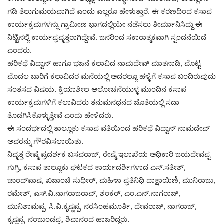
ಗಡಿ ತೆಲುಗುಮಯವಾಗಿದೆ ಎಂದು ಎಲ್ಲರೂ ಹೇಳುತ್ತಾರೆ. ಈ ಕರಣದಿಂದ ಕಸಾಪ
ಕಾರ್ಯಕ್ರಮಗಳನ್ನು ಗ್ರಾಮೀಣ ಭಾಗದಲ್ಲಿಯೇ ನಡೆಸಲು ತೀರ್ಮಾನಿಸಿದ್ದು ಈ
ನಿಟ್ಟಿನಲ್ಲಿ ಕಾರ್ಯಪ್ರವೃತ್ತರಾಗಿದ್ದೇವೆ. ಜನರಿಂದ ಸಕಾರಾತ್ಮಕವಾಗಿ ಸ್ಪಂದನೆಯಿದೆ
ಎಂದರು.
ಹರಿಕಥೆ ವಿದ್ವಾನ್‌ ಹಾಗೂ ಭಜನೆ ಕಲಾವಿದ ನಾಮದೇವ್‌ ಮಾತನಾಡಿ, ಮೊಟ್ಟ
ಮೊದಲ ಬಾರಿಗೆ ಕಲಾವಿದರ ಮನೆಯಲ್ಲಿ ಅದರಲ್ಲೂ ಹಳ್ಳಿಗೆ ಕಸಾಪ ಬಂದಿರುವುದು
ಸಂತಸದ ವಿಷಯ. ಕ್ರಿಯಾಶೀಲ ಆಲೋಚನೆಯುಳ್ಳ ಮುಂದಿನ ಕಸಾಪ
ಕಾರ್ಯಕ್ರಮಗಳಿಗೆ ಕಲಾವಿದರು ತನುಮನಧನದ ಜೊತೆಯಲ್ಲಿ ಸದಾ
ತೊಡಗಿಸಿಕೊಳ್ಳುತ್ತೇವೆ ಎಂದು ಹೇಳಿದರು.
ಈ ಸಂದರ್ಭದಲ್ಲಿ ತಾಲ್ಲೂಕು ಕಸಾಪ ವತಿಯಿಂದ ಹರಿಕಥೆ ವಿದ್ವಾನ್‌ ನಾಮದೇವ್‌
ಅವರನ್ನು ಗೌರವಿಸಲಾಯಿತು.
ನಿವೃತ್ತ ರೇಷ್ಮೆ ಪ್ರದರ್ಶಕ ಬಸವರಾಜ್‌, ರೇಷ್ಮೆ ಇಲಾಖೆಯ ಅಧಿಕಾರಿ ಜಯದೇವಪ್ಪ
ಗುಗ್ರಿ, ಕಸಾಪ ತಾಲ್ಲೂಕು ಘಟಕದ ಕಾರ್ಯದರ್ಶಿಗಳಾದ ಎಸ್‌.ಸತೀಶ್‌,
ಚಾಂದ್‌ಪಾಷ, ಖಜಾಂಚಿ ಸುಧೀರ್‌, ಮಹಿಳಾ ಪ್ರತಿನಿಧಿ ದಾಕ್ಷಾಯಿಣಿ, ಮುನಿರಾಜು,
ರಮೇಶ್‌, ಎಸ್‌.ವಿ.ನಾಗರಾಜರಾವ್‌, ಶಂಕರ್‌, ಎಂ.ಎನ್‌.ನಾಗರಾಜ್‌,
ಮುನಿಶಾಮಪ್ಪ, ಸಿ.ವಿ.ಕೃಷ್ಣಪ್ಪ, ನರಸಿಂಹಮೂರ್ತಿ, ದೇವರಾಜ್‌, ನಾಗರಾಜ್‌,
ಕೃಷ್ಣಪ್ಪ, ನಂಜುಂಡಪ್ಪ, ಶಿವಾನಂದ ಹಾಜರಿದ್ದರು.