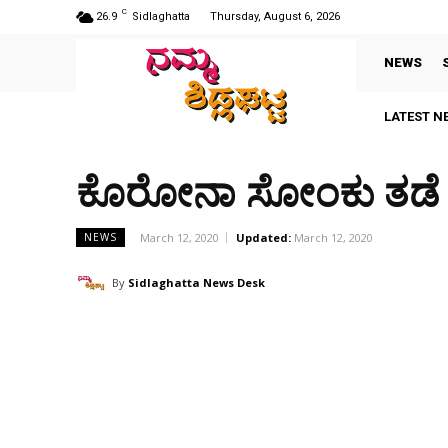
C
26.9
Sidlaghatta
Thursday, August 6, 2026
NEWS
LATEST N
ಕೊರೋನಾ ಸೋಂಕು ತಡೆ ಕು
March 12, 2020
Updated:
March 12, 2020
NEWS
By
Sidlaghatta News Desk