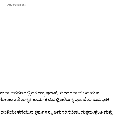
- Advertisement -
ಿಕ ಶಾಲಾ ಆವರಣದಲ್ಲಿ ಆರೋಗ್ಯ ಇಲಾಖೆ, ಸುಂದರಲಾಲ್ ಬಹುಗುಣ
ೋಂಕು ತಡೆ ಜಾಗೃತಿ ಕಾರ್ಯಕ್ರಮದಲ್ಲಿ ಆರೋಗ್ಯ ಇಲಾಖೆಯ ಶುಷ್ರೂಷಕಿ
ತೆಯೇ ತಡೆಯುವ ಕ್ರಮಗಳನ್ನು ಅನುಸರಿಸಬೇಕು. ಸುತ್ತಮುತ್ತಲೂ ಮತ್ತು