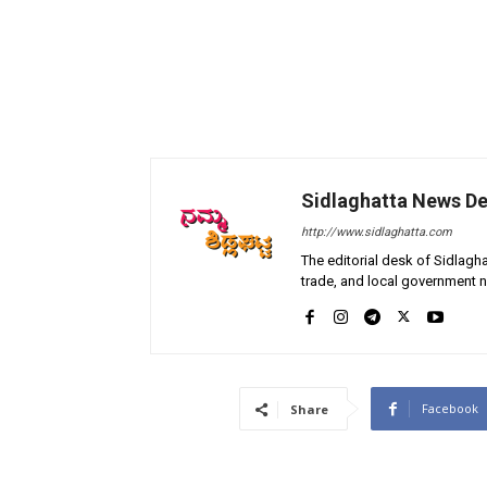
Sidlaghatta News D
http://www.sidlaghatta.com
The editorial desk of Sidlagha
trade, and local government n
Facebook
Share