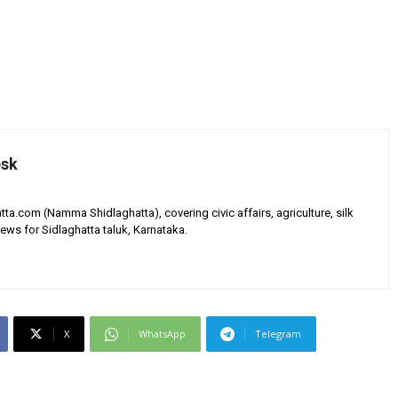
esk
tta.com (Namma Shidlaghatta), covering civic affairs, agriculture, silk
ews for Sidlaghatta taluk, Karnataka.
X
WhatsApp
Telegram