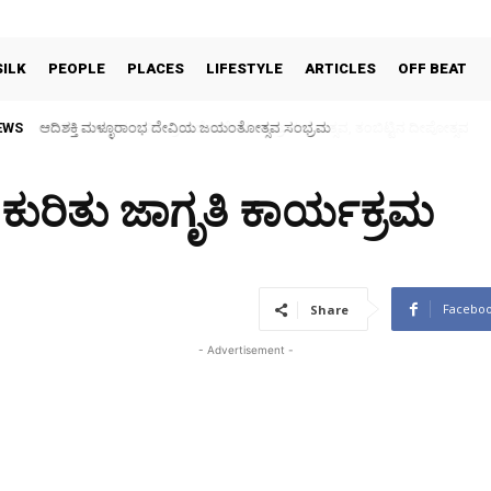
SILK
PEOPLE
PLACES
LIFESTYLE
ARTICLES
OFF BEAT
EWS
30 ವರ್ಷಗಳ ಬಳಿಕ ಗ್ರಾಮದೇವತೆಗಳ ಜಾತ್ರಾ ಮಹೋತ್ಸವ, ತಂಬಿಟ್ಟಿನ ದೀಪೋತ್ಸವ
ರಿತು ಜಾಗೃತಿ ಕಾರ್ಯಕ್ರಮ
Facebo
Share
- Advertisement -