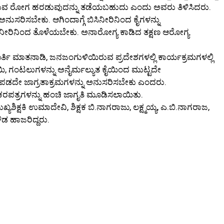
ರಿಸುವ ರೋಗ ಹರಡುವುದನ್ನು ತಡೆಯಬಹುದು ಎಂದು ಅವರು ತಿಳಿಸಿದರು.
ನುಸರಿಸಬೇಕು. ಆಗಿಂದಾಗ್ಗೆ ಬಿಸಿನೀರಿನಿಂದ ಕೈಗಳನ್ನು
ಿಸಿನೀರಿನಿಂದ ತೊಳೆಯಬೇಕು. ಅನಾರೋಗ್ಯ ಕಾಡಿದ ತಕ್ಷಣ ಆರೋಗ್ಯ
ರ್ತಿ ಮಾತನಾಡಿ, ಜನಜಂಗುಳಿಯಿರುವ ಪ್ರದೇಶಗಳಲ್ಲಿ ಕಾರ್ಯಕ್ರಮಗಳಲ್ಲಿ
, ಗಂಟಲುಗಳನ್ನು ಅನೈರ್ಮಲ್ಯುತ ಕೈಯಿಂದ ಮುಟ್ಟದೇ
ಭಯಪಡದೇ ಜಾಗ್ರತಾಕ್ರಮಗಳನ್ನು ಅನುಸರಿಸಬೇಕು ಎಂದರು.
ರಪತ್ರಗಳನ್ನು ಹಂಚಿ ಜಾಗೃತಿ ಮೂಡಿಸಲಾಯಿತು.
 ಮುಖ್ಯಶಿಕ್ಷಕಿ ಉಮಾದೇವಿ, ಶಿಕ್ಷಕ ಬಿ.ನಾಗರಾಜು, ಲಕ್ಷ್ಮಯ್ಯ, ಎ.ಬಿ.ನಾಗರಾಜ,
ಗೌಡ ಹಾಜರಿದ್ದರು.