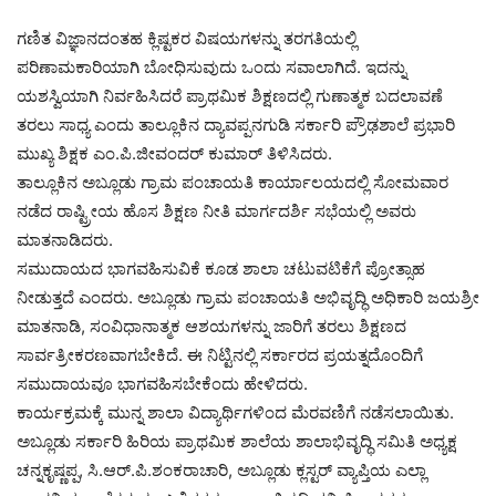
ಗಣಿತ ವಿಜ್ಞಾನದಂತಹ ಕ್ಲಿಷ್ಟಕರ ವಿಷಯಗಳನ್ನು ತರಗತಿಯಲ್ಲಿ
ಪರಿಣಾಮಕಾರಿಯಾಗಿ ಬೋಧಿಸುವುದು ಒಂದು ಸವಾಲಾಗಿದೆ. ಇದನ್ನು
ಯಶಸ್ವಿಯಾಗಿ ನಿರ್ವಹಿಸಿದರೆ ಪ್ರಾಥಮಿಕ ಶಿಕ್ಷಣದಲ್ಲಿ ಗುಣಾತ್ಮಕ ಬದಲಾವಣೆ
ತರಲು ಸಾಧ್ಯ ಎಂದು ತಾಲ್ಲೂಕಿನ ದ್ಯಾವಪ್ಪನಗುಡಿ ಸರ್ಕಾರಿ ಪ್ರೌಢಶಾಲೆ ಪ್ರಭಾರಿ
ಮುಖ್ಯ ಶಿಕ್ಷಕ ಎಂ.ಪಿ.ಜೀವಂದರ್ ಕುಮಾರ್ ತಿಳಿಸಿದರು.
ತಾಲ್ಲೂಕಿನ ಅಬ್ಲೂಡು ಗ್ರಾಮ ಪಂಚಾಯತಿ ಕಾರ್ಯಾಲಯದಲ್ಲಿ ಸೋಮವಾರ
ನಡೆದ ರಾಷ್ಟ್ರೀಯ ಹೊಸ ಶಿಕ್ಷಣ ನೀತಿ ಮಾರ್ಗದರ್ಶಿ ಸಭೆಯಲ್ಲಿ ಅವರು
ಮಾತನಾಡಿದರು.
ಸಮುದಾಯದ ಭಾಗವಹಿಸುವಿಕೆ ಕೂಡ ಶಾಲಾ ಚಟುವಟಿಕೆಗೆ ಪ್ರೋತ್ಸಾಹ
ನೀಡುತ್ತದೆ ಎಂದರು. ಅಬ್ಲೂಡು ಗ್ರಾಮ ಪಂಚಾಯತಿ ಅಭಿವೃದ್ಧಿ ಅಧಿಕಾರಿ ಜಯಶ್ರೀ
ಮಾತನಾಡಿ, ಸಂವಿಧಾನಾತ್ಮಕ ಆಶಯಗಳನ್ನು ಜಾರಿಗೆ ತರಲು ಶಿಕ್ಷಣದ
ಸಾರ್ವತ್ರೀಕರಣವಾಗಬೇಕಿದೆ. ಈ ನಿಟ್ಟಿನಲ್ಲಿ ಸರ್ಕಾರದ ಪ್ರಯತ್ನದೊಂದಿಗೆ
ಸಮುದಾಯವೂ ಭಾಗವಹಿಸಬೇಕೆಂದು ಹೇಳಿದರು.
ಕಾರ್ಯಕ್ರಮಕ್ಕೆ ಮುನ್ನ ಶಾಲಾ ವಿದ್ಯಾರ್ಥಿಗಳಿಂದ ಮೆರವಣಿಗೆ ನಡೆಸಲಾಯಿತು.
ಅಬ್ಲೂಡು ಸರ್ಕಾರಿ ಹಿರಿಯ ಪ್ರಾಥಮಿಕ ಶಾಲೆಯ ಶಾಲಾಭಿವೃದ್ಧಿ ಸಮಿತಿ ಅಧ್ಯಕ್ಷ
ಚನ್ನಕೃಷ್ಣಪ್ಪ, ಸಿ.ಆರ್.ಪಿ.ಶಂಕರಾಚಾರಿ, ಅಬ್ಲೂಡು ಕ್ಲಸ್ಟರ್ ವ್ಯಾಪ್ತಿಯ ಎಲ್ಲಾ