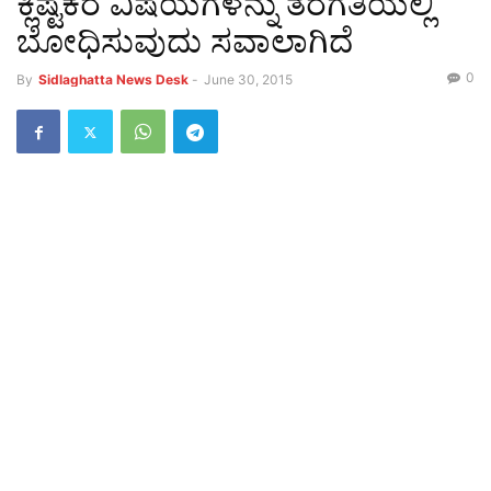
ಕ್ಲಿಷ್ಟಕರ ವಿಷಯಗಳನ್ನು ತರಗತಿಯಲ್ಲಿ
ಬೋಧಿಸುವುದು ಸವಾಲಾಗಿದೆ
0
By
Sidlaghatta News Desk
-
June 30, 2015