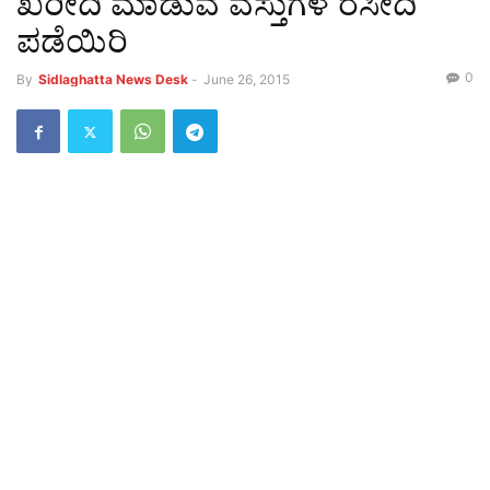
ಖರೀದಿ ಮಾಡುವ ವಸ್ತುಗಳ ರಸೀದಿ
ಪಡೆಯಿರಿ
0
By
Sidlaghatta News Desk
-
June 26, 2015