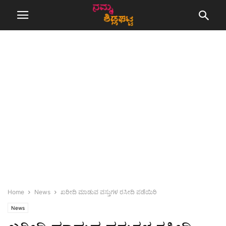
Home
News
ಖರೀದಿ ಮಾಡುವ ವಸ್ತುಗಳ ರಸೀದಿ ಪಡೆಯಿರಿ
News