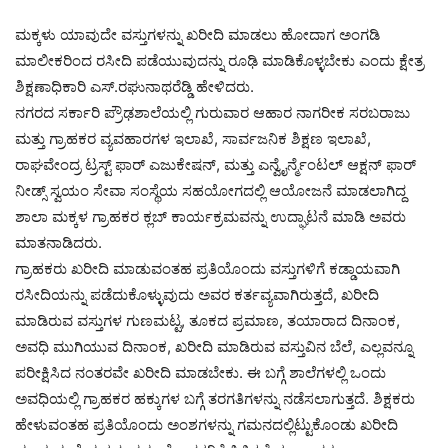
ಮಕ್ಕಳು ಯಾವುದೇ ವಸ್ತುಗಳನ್ನು ಖರೀದಿ ಮಾಡಲು ಹೋದಾಗ ಅಂಗಡಿ
ಮಾಲೀಕರಿಂದ ರಸೀದಿ ಪಡೆಯುವುದನ್ನು ರೂಢಿ ಮಾಡಿಕೊಳ್ಳಬೇಕು ಎಂದು ಕ್ಷೇತ್ರ
ಶಿಕ್ಷಣಾಧಿಕಾರಿ ಎಸ್.ರಘುನಾಥರೆಡ್ಡಿ ಹೇಳಿದರು.
ನಗರದ ಸರ್ಕಾರಿ ಪ್ರೌಢಶಾಲೆಯಲ್ಲಿ ಗುರುವಾರ ಆಹಾರ ನಾಗರೀಕ ಸರಬರಾಜು
ಮತ್ತು ಗ್ರಾಹಕರ ವ್ಯವಹಾರಗಳ ಇಲಾಖೆ, ಸಾರ್ವಜನಿಕ ಶಿಕ್ಷಣ ಇಲಾಖೆ,
ರಾಘವೇಂದ್ರ ಟ್ರಸ್ಟ್ ಫಾರ್ ಎಜುಕೇಷನ್, ಮತ್ತು ಎನ್ವೈರ್ನ್ಮೆಂಟಲ್ ಆಕ್ಷನ್ ಫಾರ್
ನೀಡ್ಸ್ ಸ್ವಯಂ ಸೇವಾ ಸಂಸ್ಥೆಯ ಸಹಯೋಗದಲ್ಲಿ ಆಯೋಜನೆ ಮಾಡಲಾಗಿದ್ದ
ಶಾಲಾ ಮಕ್ಕಳ ಗ್ರಾಹಕರ ಕ್ಲಬ್ ಕಾರ್ಯಕ್ರಮವನ್ನು ಉದ್ಘಾಟನೆ ಮಾಡಿ ಅವರು
ಮಾತನಾಡಿದರು.
ಗ್ರಾಹಕರು ಖರೀದಿ ಮಾಡುವಂತಹ ಪ್ರತಿಯೊಂದು ವಸ್ತುಗಳಿಗೆ ಕಡ್ಡಾಯವಾಗಿ
ರಸೀದಿಯನ್ನು ಪಡೆದುಕೊಳ್ಳುವುದು ಅವರ ಕರ್ತವ್ಯವಾಗಿರುತ್ತದೆ, ಖರೀದಿ
ಮಾಡಿರುವ ವಸ್ತುಗಳ ಗುಣಮಟ್ಟ, ತೂಕದ ಪ್ರಮಾಣ, ತಯಾರಾದ ದಿನಾಂಕ,
ಅವಧಿ ಮುಗಿಯುವ ದಿನಾಂಕ, ಖರೀದಿ ಮಾಡಿರುವ ವಸ್ತುವಿನ ಬೆಲೆ, ಎಲ್ಲವನ್ನೂ
ಪರೀಕ್ಷಿಸಿದ ನಂತರವೇ ಖರೀದಿ ಮಾಡಬೇಕು. ಈ ಬಗ್ಗೆ ಶಾಲೆಗಳಲ್ಲಿ ಒಂದು
ಅವಧಿಯಲ್ಲಿ ಗ್ರಾಹಕರ ಹಕ್ಕುಗಳ ಬಗ್ಗೆ ತರಗತಿಗಳನ್ನು ನಡೆಸಲಾಗುತ್ತದೆ. ಶಿಕ್ಷಕರು
ಹೇಳುವಂತಹ ಪ್ರತಿಯೊಂದು ಅಂಶಗಳನ್ನು ಗಮನದಲ್ಲಿಟ್ಟುಕೊಂಡು ಖರೀದಿ