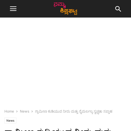
Home
News
ಗ್ರಾಮೀಣ ಕುಡಿಯುವ ನೀರು ಮತ್ತು ನೈಮರ್ಲಲ್ಯ ಸ್ವಚ್ಛತಾ ಸಪ್ತಾಹ
News