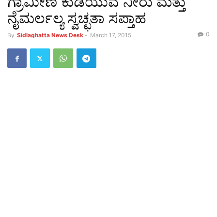
ಗ್ರಾಮೀಣ ಕುಡಿಯುವ ನೀರು ಮತ್ತು
ನೈಮರ್ಲಲ್ಯ ಸ್ವಚ್ಛತಾ ಸಪ್ತಾಹ
0
By
Sidlaghatta News Desk
-
March 17, 2015