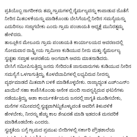
ಪ್ರತಿಯೊಬ್ಬ ನಾಗರೀಕರು ತಮ್ಮ ಗ್ರಾಮಗಳಲ್ಲಿ ನೈರ್ಮಲ್ಯವನ್ನು ಕಾಪಾಡುವ ಜೊತೆಗೆ
ನೀರಿನ ಮಿತಬಳಕೆಯನ್ನು ಮಾಡಿಕೊಂಡು ಬೇಸಿಗೆಯಲ್ಲಿ ನೀರಿನ ಸಮಸ್ಯೆಯನ್ನು
ಎದುರಿಸಲು ಸಜ್ಜಾಗಬೇಕು ಎಂದು ಗ್ರಾಮ ಪಂಚಾಯತಿ ಅಧ್ಯಕ್ಷೆ ಮುನಿರತ್ನಮ್ಮ
ಹೇಳಿದರು.
ತಾಲ್ಲೂಕಿನ ಮೇಲೂರು ಗ್ರಾಮ ಪಂಚಾಯತಿ ಕಾರ್ಯಾಲಯದ ಆವರಣದಲ್ಲಿ
ಸೋಮವಾರ ರಾಷ್ಟ್ರೀಯ ಗ್ರಾಮೀಣ ಕುಡಿಯುವ ನೀರು ಮತ್ತು ನೈಮರ್ಲಲ್ಯ
ಸ್ವಚ್ಛತಾ ಸಪ್ತಾಹ ಆಚರಣೆಯ ಅಂಗವಾಗಿ ಅವರು ಮಾತನಾಡಿದರು.
ಬೇಸಿಗೆ ಸಮೀಪಿಸುತ್ತಿದ್ದು ಜನರು ಸೇರಿದಂತೆ ಜಾನುವಾರುಗಳು ಕುಡಿಯುವ ನೀರಿನ
ಸಮಸ್ಯೆಗೆ ಒಳಗಾಗುತ್ತಿದ್ದು, ಕೊಳವೆಬಾವಿಗಳಲ್ಲಿ ಲಭ್ಯವಿರುವ ನೀರನ್ನು
ವ್ಯರ್ಥಮಾಡದೆ ಮಿತವಾಗಿ ಬಳಕೆ ಮಾಡಿಕೊಳ್ಳಬೇಕು. ರಾಜ್ಯಾಧ್ಯಂತ ಎಚ್೧ಎನ್೧
ಖಾಯಿಲೆ ಸಹಾ ಕಾಣಿಸಿಕೊಂಡು ಅನೇಕ ಮಂದಿ ಸಾವನ್ನಪ್ಪಿರುವ ಘಟನೆಗಳು
ನಡೆಯುತ್ತಿದ್ದು, ಆಶಾ ಕಾರ್ಯಕರ್ತೆಯರು ಜನರಲ್ಲಿ ಜಾಗೃತಿ ಮೂಡಿಸಬೇಕು,
ಮನೆಗಳ ಸಮೀಪದಲ್ಲಿ ಸ್ವಚ್ಛವಾಗಿಟ್ಟುಕೊಳ್ಳುವಂತೆ ಅವರಿಗೆ ತಿಳುವಳಿಕೆ
ಹೇಳಬೇಕು, ನೀರನ್ನು ಹೆಚ್ಚು ಕಾಲ ಶೇಖರಣೆ ಮಾಡಿ ಇಡದಂತೆ ಮನವರಿಕೆ
ಮಾಡಿಕೊಡಬೇಕು ಎಂದರು.
ಸ್ವಚ್ಚತೆಯ ಬಗ್ಗೆ ಗ್ರಾಮದ ಪ್ರಮುಖ ಬೀದಿಗಳಲ್ಲಿ ಸರ್ಕಾರಿ ಪ್ರೌಢಶಾಲೆಯ