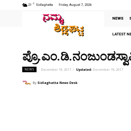
C
21
Sidlaghatta
Friday, August 7, 2026
NEWS
LATEST N
ಪ್ರೊ.ಎಂ.ಡಿ.ನಂಜುಂಡಸ್ವ
December 19, 2017
Updated:
December 19, 2017
NEWS
By
Sidlaghatta News Desk