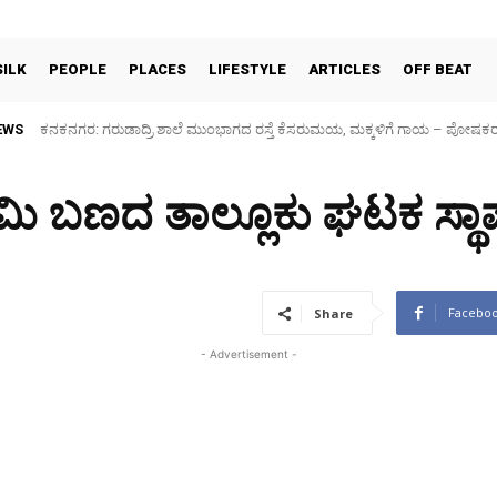
SILK
PEOPLE
PLACES
LIFESTYLE
ARTICLES
OFF BEAT
EWS
ಕನಕನಗರ: ಗರುಡಾದ್ರಿ ಶಾಲೆ ಮುಂಭಾಗದ ರಸ್ತೆ ಕೆಸರುಮಯ, ಮಕ್ಕಳಿಗೆ ಗಾಯ – ಪೋಷಕರ ಆ
Sidlaghatta Silk Cocoon Market-06/08/2026
ಾಮಿ ಬಣದ ತಾಲ್ಲೂಕು ಘಟಕ ಸ್ಥಾ
Facebo
Share
- Advertisement -