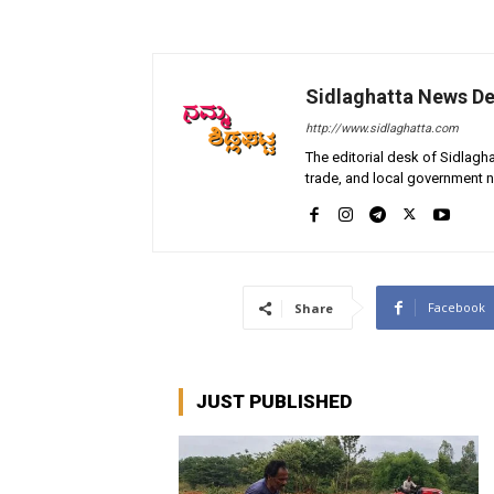
Sidlaghatta News D
http://www.sidlaghatta.com
The editorial desk of Sidlagha
trade, and local government n
Facebook
Share
JUST PUBLISHED