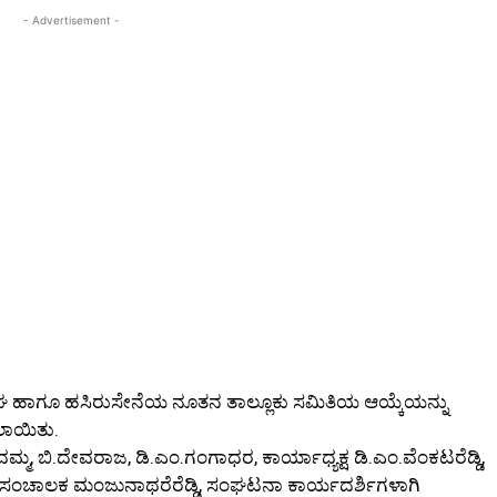
- Advertisement -
ಸಂಘ ಹಾಗೂ ಹಸಿರುಸೇನೆಯ ನೂತನ ತಾಲ್ಲೂಕು ಸಮಿತಿಯ ಆಯ್ಕೆಯನ್ನು
ಾಯಿತು.
ಮ್ಮ, ಬಿ.ದೇವರಾಜ, ಡಿ.ಎಂ.ಗಂಗಾಧರ, ಕಾರ್ಯಾಧ್ಯಕ್ಷ ಡಿ.ಎಂ.ವೆಂಕಟರೆಡ್ಡಿ,
ಟನಾ ಸಂಚಾಲಕ ಮಂಜುನಾಥರೆರೆಡ್ಡಿ, ಸಂಘಟನಾ ಕಾರ್ಯದರ್ಶಿಗಳಾಗಿ