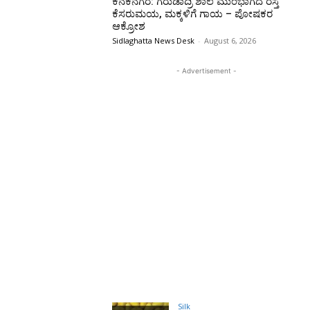
ಕನಕನಗರ: ಗರುಡಾದ್ರಿ ಶಾಲೆ ಮುಂಭಾಗದ ರಸ್ತೆ
ಕೆಸರುಮಯ, ಮಕ್ಕಳಿಗೆ ಗಾಯ – ಪೋಷಕರ
ಆಕ್ರೋಶ
Sidlaghatta News Desk
-
August 6, 2026
- Advertisement -
Silk