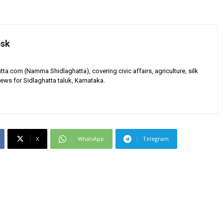
esk
tta.com (Namma Shidlaghatta), covering civic affairs, agriculture, silk
ews for Sidlaghatta taluk, Karnataka.
X
WhatsApp
Telegram