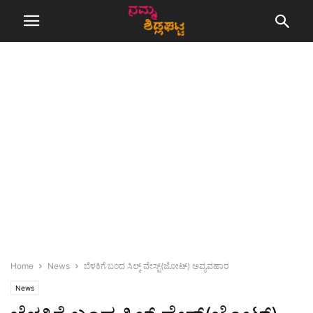
Home
News
ಬೆಳಕಿಗೆ ಬಂದ ಸಿಲ್ಕ್ ವೇಸ್ಟ್(ಜೋಟ್) ಅವ್ಯವಹಾರ
News