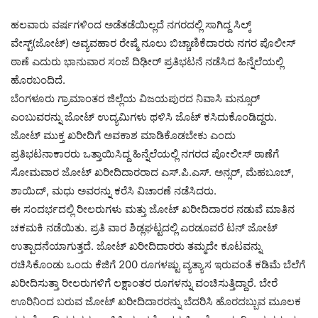
ಹಲವಾರು ವರ್ಷಗಳಿಂದ ಅಡೆತಡೆಯಿಲ್ಲದೆ ನಗರದಲ್ಲಿ ಸಾಗಿದ್ದ ಸಿಲ್ಕ್
ವೇಸ್ಟ್(ಜೋಟ್) ಅವ್ಯವಹಾರ ರೇಷ್ಮೆ ನೂಲು ಬಿಚ್ಚಾಣಿಕೆದಾರರು ನಗರ ಪೊಲೀಸ್
ಠಾಣೆ ಎದುರು ಭಾನುವಾರ ಸಂಜೆ ದಿಢೀರ್ ಪ್ರತಿಭಟನೆ ನಡೆಸಿದ ಹಿನ್ನೆಲೆಯಲ್ಲಿ
ಹೊರಬಂದಿದೆ.
ಬೆಂಗಳೂರು ಗ್ರಾಮಾಂತರ ಜಿಲ್ಲೆಯ ವಿಜಯಪುರದ ನಿವಾಸಿ ಮನ್ಸೂರ್
ಎಂಬುವರನ್ನು ಜೋಟ್ ಉದ್ಯಮಿಗಳು ಥಳಿಸಿ ಜೊಟ್ ಕಸಿದುಕೊಂಡಿದ್ದರು.
ಜೋಟ್ ಮುಕ್ತ ಖರೀದಿಗೆ ಅವಕಾಶ ಮಾಡಿಕೊಡಬೇಕು ಎಂದು
ಪ್ರತಿಭಟನಾಕಾರರು ಒತ್ತಾಯಿಸಿದ್ದ ಹಿನ್ನೆಲೆಯಲ್ಲಿ ನಗರದ ಪೋಲೀಸ್ ಠಾಣೆಗೆ
ಸೋಮವಾರ ಜೋಟ್ ಖರೀದಿದಾರರಾದ ಎಸ್.ಪಿ.ಎಸ್. ಅನ್ಸರ್, ಮೆಹಬೂಬ್,
ಶಾಯಿದ್, ಮಧು ಅವರನ್ನು ಕರೆಸಿ ವಿಚಾರಣೆ ನಡೆಸಿದರು.
ಈ ಸಂದರ್ಭದಲ್ಲಿ ರೀಲರುಗಳು ಮತ್ತು ಜೋಟ್ ಖರೀದಿದಾರರ ನಡುವೆ ಮಾತಿನ
ಚಕಮಕಿ ನಡೆಯಿತು. ಪ್ರತಿ ವಾರ ಶಿಡ್ಲಘಟ್ಟದಲ್ಲಿ ಎರಡೂವರೆ ಟನ್ ಜೋಟ್
ಉತ್ಪಾದನೆಯಾಗುತ್ತದೆ. ಜೋಟ್ ಖರೀದಿದಾರರು ತಮ್ಮದೇ ಕೂಟವನ್ನು
ರಚಿಸಿಕೊಂಡು ಒಂದು ಕೆಜಿಗೆ 200 ರೂಗಳಷ್ಟು ವ್ಯತ್ಯಾಸ ಇರುವಂತೆ ಕಡಿಮೆ ಬೆಲೆಗೆ
ಖರೀದಿಸುತ್ತಾ ರೀಲರುಗಳಿಗೆ ಲಕ್ಷಾಂತರ ರೂಗಳನ್ನು ವಂಚಿಸುತ್ತಿದ್ದಾರೆ. ಬೇರೆ
ಊರಿನಿಂದ ಬರುವ ಜೋಟ್ ಖರೀದಿದಾರರನ್ನು ಬೆದರಿಸಿ ಹೊರದಬ್ಬುವ ಮೂಲಕ