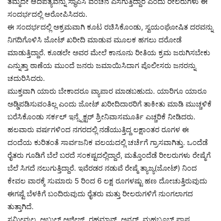
ತಮ್ಮದೇ ಆದಿಪತ್ಯವನ್ನು ಸ್ಥಾಪಿಸಿ ವಂಚನೆ ಎಸಗುತ್ತಿದ್ದಾರೆ ಎಂದು ರೀಲರುಗಳು ಈ
ಸಂದರ್ಭದಲ್ಲಿ ಆರೋಪಿಸಿದರು.
ಈ ಸಂದರ್ಭದಲ್ಲಿ ಅಕ್ರಮವಾಗಿ ಕೂಟ ರಚಿಸಿಕೊಂಡು, ಸ್ವಯಂಘೋಷಿತ ದರವನ್ನು
ನಿಗದಿಗೊಳಿಸಿ ಜೋಟ್ ಖರೀದಿ ಮಾಡುವ ಮೂಲಕ ಹಗಲು ದರೋಡೆ
ಮಾಡುತ್ತಿದ್ದಾರೆ. ಕೂಡಲೇ ಅವರ ಮೇಲೆ ಕಾನೂನು ರೀತಿಯ ಕ್ರಮ ಜರುಗಿಸಬೇಕು
ಎನ್ನುತ್ತಾ ಠಾಣೆಯ ಮುಂದೆ ಜನರು ಜಮಾಯಿಸಿದಾಗ ಪೊಲೀಸರು ಜನರನ್ನು
ಚದುರಿಸಿದರು.
ಮುಕ್ತವಾಗಿ ಯಾರು ಬೇಕಾದರೂ ವ್ಯಾಪಾರ ಮಾಡಬಹುದು. ಯಾರಿಗೂ ಯಾರೂ
ಅಡ್ಡಿಪಡಿಸುವಂತಿಲ್ಲ ಎಂದು ಜೋಟ್ ಖರೀದಿದಾರರಿಗೆ ತಾಕೀತು ಮಾಡಿ ಮುಚ್ಚಳಿಕೆ
ಬರೆಸಿಕೊಂಡು ಸರ್ಕಲ್ ಇನ್ಸ್ಪೆಕ್ಟರ್ ಶ್ರೀನಿವಾಸಮೂರ್ತಿ ಎಚ್ಚರಿಕೆ ನೀಡಿದರು.
ಹಲವಾರು ವರ್ಷಗಳಿಂದ ನಗರದಲ್ಲಿ ನಡೆಯುತ್ತಿದ್ದ ಲಕ್ಷಾಂತರ ರೂಗಳ ಈ
ದಂದೆಯ ಕುರಿತಂತೆ ಸಾರ್ವಜನಿಕ ವಲಯದಲ್ಲಿ ಚರ್ಚೆಗೆ ಗ್ರಾಸವಾಗಿತ್ತು. ಒಂದೆಡೆ
ರೈತರು ಗೂಡಿಗೆ ಬೆಲೆ ಬರದೆ ಸಂಕಷ್ಟದಲ್ಲಿದ್ದಾರೆ, ಮತ್ತೊಂದೆಡೆ ರೀಲರುಗಳು ರೇಷ್ಮೆಗೆ
ಬೆಲೆ ಸಿಗದೆ ನಲುಗುತ್ತಿದ್ದಾರೆ. ಇವೆರಡರ ನಡುವೆ ರೇಷ್ಮೆ ತ್ಯಾಜ್ಯ(ಜೋಟ್) ನಿಂದ
ಕೇವಲ ವಾರಕ್ಕೆ ಸುಮಾರು 5 ರಿಂದ 6 ಲಕ್ಷ ರೂಗಳಷ್ಟು ಹಣ ದೋಚುತ್ತಿರುವುದು
ಈಗಷ್ಟೆ ಬೆಳಕಿಗೆ ಬಂದಿರುವುದು ರೈತರು ಮತ್ತು ರೀಲರುಗಳಿಗೆ ನುಂಗಲಾಗದ
ತುತ್ತಾಗಿದೆ.
ಸಮೀವುಲ್ಲ, ಅಬ್ದುಲ್ ಅಜೀಜ್, ರಹಮಾನ್, ಅನ್ಸರ್, ಮಹಬೂಬ್ ಪಾಷ,