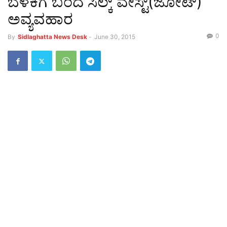
ಬೆಳಕಿಗೆ ಬಂದ ಸಿಲ್ಕ್ ವೇಸ್ಟ್(ಜೋಟ್)
ಅವ್ಯವಹಾರ
0
By
Sidlaghatta News Desk
-
June 30, 2015