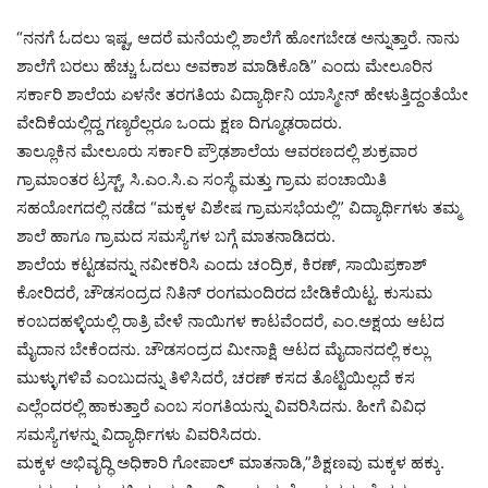
“ನನಗೆ ಓದಲು ಇಷ್ಟ, ಆದರೆ ಮನೆಯಲ್ಲಿ ಶಾಲೆಗೆ ಹೋಗಬೇಡ ಅನ್ನುತ್ತಾರೆ. ನಾನು
ಶಾಲೆಗೆ ಬರಲು ಹೆಚ್ಚು ಓದಲು ಅವಕಾಶ ಮಾಡಿಕೊಡಿ” ಎಂದು ಮೇಲೂರಿನ
ಸರ್ಕಾರಿ ಶಾಲೆಯ ಏಳನೇ ತರಗತಿಯ ವಿದ್ಯಾರ್ಥಿನಿ ಯಾಸ್ಮೀನ್ ಹೇಳುತ್ತಿದ್ದಂತೆಯೇ
ವೇದಿಕೆಯಲ್ಲಿದ್ದ ಗಣ್ಯರೆಲ್ಲರೂ ಒಂದು ಕ್ಷಣ ದಿಗ್ಮೂಢರಾದರು.
ತಾಲ್ಲೂಕಿನ ಮೇಲೂರು ಸರ್ಕಾರಿ ಪ್ರೌಢಶಾಲೆಯ ಆವರಣದಲ್ಲಿ ಶುಕ್ರವಾರ
ಗ್ರಾಮಾಂತರ ಟ್ರಸ್ಟ್, ಸಿ.ಎಂ.ಸಿ.ಎ ಸಂಸ್ಥೆ ಮತ್ತು ಗ್ರಾಮ ಪಂಚಾಯಿತಿ
ಸಹಯೋಗದಲ್ಲಿ ನಡೆದ “ಮಕ್ಕಳ ವಿಶೇಷ ಗ್ರಾಮಸಭೆಯಲ್ಲಿ” ವಿದ್ಯಾರ್ಥಿಗಳು ತಮ್ಮ
ಶಾಲೆ ಹಾಗೂ ಗ್ರಾಮದ ಸಮಸ್ಯೆಗಳ ಬಗ್ಗೆ ಮಾತನಾಡಿದರು.
ಶಾಲೆಯ ಕಟ್ಟಡವನ್ನು ನವೀಕರಿಸಿ ಎಂದು ಚಂದ್ರಿಕ, ಕಿರಣ್, ಸಾಯಿಪ್ರಕಾಶ್
ಕೋರಿದರೆ, ಚೌಡಸಂದ್ರದ ನಿತಿನ್ ರಂಗಮಂದಿರದ ಬೇಡಿಕೆಯಿಟ್ಟ. ಕುಸುಮ
ಕಂಬದಹಳ್ಳಿಯಲ್ಲಿ ರಾತ್ರಿ ವೇಳೆ ನಾಯಿಗಳ ಕಾಟವೆಂದರೆ, ಎಂ.ಅಕ್ಷಯ ಆಟದ
ಮೈದಾನ ಬೇಕೆಂದನು. ಚೌಡಸಂದ್ರದ ಮೀನಾಕ್ಷಿ ಆಟದ ಮೈದಾನದಲ್ಲಿ ಕಲ್ಲು
ಮುಳ್ಳುಗಳಿವೆ ಎಂಬುದನ್ನು ತಿಳಿಸಿದರೆ, ಚರಣ್ ಕಸದ ತೊಟ್ಟಿಯಿಲ್ಲದೆ ಕಸ
ಎಲ್ಲೆಂದರಲ್ಲಿ ಹಾಕುತ್ತಾರೆ ಎಂಬ ಸಂಗತಿಯನ್ನು ವಿವರಿಸಿದನು. ಹೀಗೆ ವಿವಿಧ
ಸಮಸ್ಯೆಗಳನ್ನು ವಿದ್ಯಾರ್ಥಿಗಳು ವಿವರಿಸಿದರು.
ಮಕ್ಕಳ ಅಭಿವೃದ್ಧಿ ಅಧಿಕಾರಿ ಗೋಪಾಲ್ ಮಾತನಾಡಿ,”ಶಿಕ್ಷಣವು ಮಕ್ಕಳ ಹಕ್ಕು.