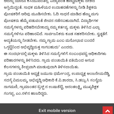
ಅದನ್ನು ಯಾರೂ ಕಸಿಯುವಂತಿಲ್ಲ. ವಿದ್ಯಾವಂತ ಹೆಣ್ಣುಮಕ್ಕಳು ದೇಶದ
ಆಸ್ತಿಯಿದ್ದಂತೆ. ಸಾಧಕ ಮಹಿಳೆಯರ ಉದಾಹರಣೆಗಳನ್ನು ನೀಡಿ ಶಿಕ್ಷಕರು
ಪೋಷಕರಿಗೆ ಅರಿವು ಮೂಡಿಸಬೇಕು. ಓದಿ ಸಾಧನೆ ಮಾಡಿದ ಹೆಣ್ಣು ಮಗು
ಪೋಷಕರು ಹೆಮ್ಮೆ ಪಡುವಂತೆ ಜೀವನ ನಡೆಸಬಹುದಾಗಿದೆ. ವಿದ್ಯಾರ್ಥಿಗಳ
ಸಮಸ್ಯೆಗಳನ್ನು ಪರಿಹರಿಸಬೇಕಾದ್ದು ನಮ್ಮ ಕರ್ತವ್ಯ. ಮಕ್ಕಳು ತಿಳಿಸಿದ ಎಲ್ಲಾ
ಸಮಸ್ಯೆಗಳಿಗೂ ಪರಿಹಾರವಿದೆ. ಸಾರ್ವಜನಿಕರು ಕೂಡ ಸಹಕರಿಸಬೇಕು. ಸ್ವಚ್ಛತೆಗೆ
ಆದ್ಯತೆಯನ್ನು ನೀಡಬೇಕು. ನಮ್ಮ ಗ್ರಾಮ ಎಂಬ ಮನೋಭಾವ ಬಂದರೆ
ಒಗ್ಗಟ್ಟಿನಿಂದ ಅಭಿವೃದ್ಧಿಯತ್ತ ಸಾಗಬಹುದು” ಎಂದರು.
ಈ ಸಂದರ್ಭದಲ್ಲಿ ಮಕ್ಕಳು ತಿಳಿಸಿದ ಸಮಸ್ಯೆಗಳಿಗೆ ಸಂಬಂಧಪಟ್ಟ ಅಧಿಕಾರಿಗಳು
ಪರಿಹಾರಗಳನ್ನು ತಿಳಿಸಿದರು. ಗ್ರಾಮ ಪಂಚಾಯಿತಿ ವತಿಯಿಂದ ಆಗುವ
ಕೆಲಸಗಳನ್ನು ಶೀಘ್ರವಾಗಿ ಮಾಡುವುದಾಗಿ ತಿಳಿಸಲಾಯಿತು.
ಗ್ರಾಮ ಪಂಚಾಯಿತಿ ಅಧ್ಯಕ್ಷೆ ಜಮುನಾ ಧರ್ಮೇಂದ್ರ, ಉಪಾಧ್ಯಕ್ಷ ಆಂಜನೇಯರೆಡ್ಡಿ,
ಸದಸ್ಯೆ ವಿಮಲಮ್ಮ, ಅಭಿವೃದ್ಧಿ ಅಧಿಕಾರಿ ಕೆ.ವಿ.ಶಾರದಾ, ಸಿ.ಡಬ್ಲು.ಸಿ ಸಂಸ್ಥೆಯ
ನಾಗಮಣಿ, ಗ್ರಾಮಾಂತರ ಟ್ರಸ್ಟ್ ನ ಉಷಾಶೆಟ್ಟಿ, ಅನಂತಲಕ್ಷ್ಮಿ, ಮುಖ್ಯಶಿಕ್ಷಕ
ಗಂಗಪ್ಪ, ಎಂ.ನಳಿನ ಹಾಜರಿದ್ದರು.
Exit mobile version