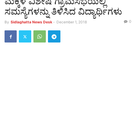
ಮಕ್ಕಳ ವಿಶೇಷ ಗ್ರಾಮಸಭೆಯಲ್ಲಿ
ಸಮಸ್ಯೆಗಳನ್ನು ತಿಳಿಸಿದ ವಿದ್ಯಾರ್ಥಿಗಳು
0
By
Sidlaghatta News Desk
-
December 1, 2018