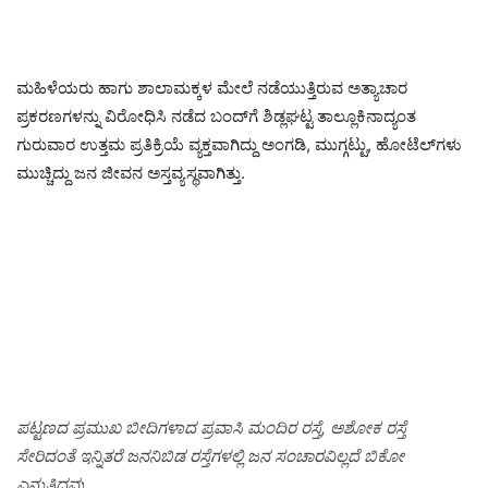
ಮಹಿಳೆಯರು ಹಾಗು ಶಾಲಾಮಕ್ಕಳ ಮೇಲೆ ನಡೆಯುತ್ತಿರುವ ಅತ್ಯಾಚಾರ
ಪ್ರಕರಣಗಳನ್ನು ವಿರೋಧಿಸಿ ನಡೆದ ಬಂದ್‌ಗೆ ಶಿಡ್ಲಘಟ್ಟ ತಾಲ್ಲೂಕಿನಾದ್ಯಂತ
ಗುರುವಾರ ಉತ್ತಮ ಪ್ರತಿಕ್ರಿಯೆ ವ್ಯಕ್ತವಾಗಿದ್ದು ಅಂಗಡಿ, ಮುಗ್ಗಟ್ಟು, ಹೋಟೆಲ್‌ಗಳು
ಮುಚ್ಚಿದ್ದು ಜನ ಜೀವನ ಅಸ್ತವ್ಯಸ್ಥವಾಗಿತ್ತು.
ಪಟ್ಟಣದ ಪ್ರಮುಖ ಬೀದಿಗಳಾದ ಪ್ರವಾಸಿ ಮಂದಿರ ರಸ್ತೆ, ಅಶೋಕ ರಸ್ತೆ
ಸೇರಿದಂತೆ ಇನ್ನಿತರೆ ಜನನಿಬಿಡ ರಸ್ತೆಗಳಲ್ಲಿ ಜನ ಸಂಚಾರವಿಲ್ಲದೆ ಬಿಕೋ
ಎನ್ನುತ್ತಿದ್ದವು.