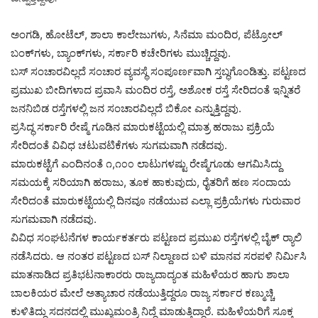
ಅಂಗಡಿ, ಹೋಟೆಲ್, ಶಾಲಾ ಕಾಲೇಜುಗಳು, ಸಿನೆಮಾ ಮಂದಿರ, ಪೆಟ್ರೋಲ್
ಬಂಕ್‌ಗಳು, ಬ್ಯಾಂಕ್‌ಗಳು, ಸರ್ಕಾರಿ ಕಚೇರಿಗಳು ಮುಚ್ಚಿದ್ದವು.
ಬಸ್ ಸಂಚಾರವಿಲ್ಲದೆ ಸಂಚಾರ ವ್ಯವಸ್ಥೆ ಸಂಪೂರ್ಣವಾಗಿ ಸ್ತಬ್ಧಗೊಂಡಿತ್ತು. ಪಟ್ಟಣದ
ಪ್ರಮುಖ ಬೀದಿಗಳಾದ ಪ್ರವಾಸಿ ಮಂದಿರ ರಸ್ತೆ, ಅಶೋಕ ರಸ್ತೆ ಸೇರಿದಂತೆ ಇನ್ನಿತರೆ
ಜನನಿಬಿಡ ರಸ್ತೆಗಳಲ್ಲಿ ಜನ ಸಂಚಾರವಿಲ್ಲದೆ ಬಿಕೋ ಎನ್ನುತ್ತಿದ್ದವು.
ಪ್ರಸಿದ್ಧ ಸರ್ಕಾರಿ ರೇಷ್ಮೆ ಗೂಡಿನ ಮಾರುಕಟ್ಟೆಯಲ್ಲಿ ಮಾತ್ರ ಹರಾಜು ಪ್ರಕ್ರಿಯೆ
ಸೇರಿದಂತೆ ವಿವಿಧ ಚಟುವಟಿಕೆಗಳು ಸುಗಮವಾಗಿ ನಡೆದವು.
ಮಾರುಕಟ್ಟೆಗೆ ಎಂದಿನಂತೆ ೧,೧೦೦ ಲಾಟುಗಳಷ್ಟು ರೇಷ್ಮೆಗೂಡು ಆಗಮಿಸಿದ್ದು
ಸಮಯಕ್ಕೆ ಸರಿಯಾಗಿ ಹರಾಜು, ತೂಕ ಹಾಕುವುದು, ರೈತರಿಗೆ ಹಣ ಸಂದಾಯ
ಸೇರಿದಂತೆ ಮಾರುಕಟ್ಟೆಯಲ್ಲಿ ದಿನವೂ ನಡೆಯುವ ಎಲ್ಲಾ ಪ್ರಕ್ರಿಯೆಗಳು ಗುರುವಾರ
ಸುಗಮವಾಗಿ ನಡೆದವು.
ವಿವಿಧ ಸಂಘಟನೆಗಳ ಕಾರ್ಯಕರ್ತರು ಪಟ್ಟಣದ ಪ್ರಮುಖ ರಸ್ತೆಗಳಲ್ಲಿ ಬೈಕ್ ರ್‍ಯಾಲಿ
ನಡೆಸಿದರು. ಆ ನಂತರ ಪಟ್ಟಣದ ಬಸ್ ನಿಲ್ದಾಣದ ಬಳಿ ಮಾನವ ಸರಪಳಿ ನಿರ್ಮಿಸಿ
ಮಾತನಾಡಿದ ಪ್ರತಿಭಟನಾಕಾರರು ರಾಜ್ಯದಾದ್ಯಂತ ಮಹಿಳೆಯರ ಹಾಗು ಶಾಲಾ
ಬಾಲಕಿಯರ ಮೇಲೆ ಅತ್ಯಾಚಾರ ನಡೆಯುತ್ತಿದ್ದರೂ ರಾಜ್ಯ ಸರ್ಕಾರ ಕಣ್ಮುಚ್ಚಿ
ಕುಳಿತಿದ್ದು ಸದನದಲ್ಲಿ ಮುಖ್ಯಮಂತ್ರಿ ನಿದ್ದೆ ಮಾಡುತ್ತಿದ್ದಾರೆ. ಮಹಿಳೆಯರಿಗೆ ಸೂಕ್ತ