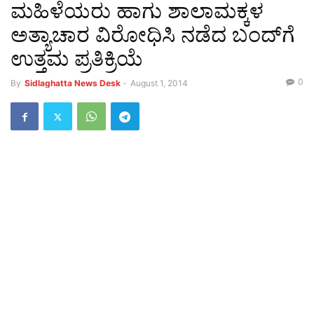
ಮಹಿಳೆಯರು ಹಾಗು ಶಾಲಾಮಕ್ಕಳ
ಅತ್ಯಾಚಾರ ವಿರೋಧಿಸಿ ನಡೆದ ಬಂದ್‌ಗೆ
ಉತ್ತಮ ಪ್ರತಿಕ್ರಿಯೆ
0
By
Sidlaghatta News Desk
-
August 1, 2014