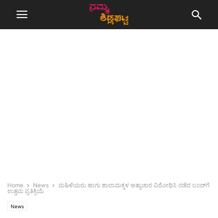
Home
News
ಮಹಿಳೆಯರು ಹಾಗು ಶಾಲಾಮಕ್ಕಳ ಅತ್ಯಾಚಾರ ವಿರೋಧಿಸಿ ನಡೆದ ಬಂದ್‌ಗೆ
ಉತ್ತಮ ಪ್ರತಿಕ್ರಿಯೆ
News