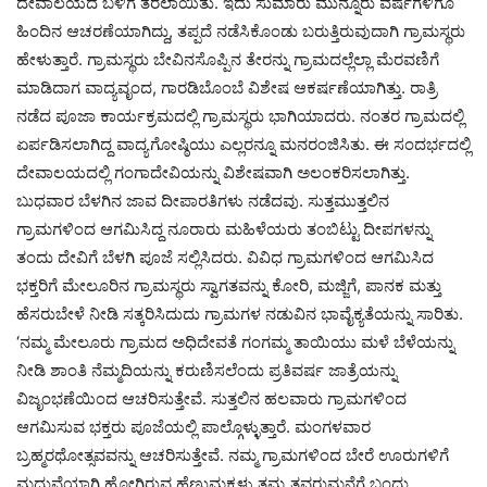
ದೇವಾಲಯದ ಬಳಿಗೆ ತರಲಾಯಿತು. ಇದು ಸುಮಾರು ಮುನ್ನೂರು ವರ್ಷಗಳಿಗೂ
ಹಿಂದಿನ ಆಚರಣೆಯಾಗಿದ್ದು, ತಪ್ಪದೆ ನಡೆಸಿಕೊಂಡು ಬರುತ್ತಿರುವುದಾಗಿ ಗ್ರಾಮಸ್ಥರು
ಹೇಳುತ್ತಾರೆ. ಗ್ರಾಮಸ್ಥರು ಬೇವಿನಸೊಪ್ಪಿನ ತೇರನ್ನು ಗ್ರಾಮದಲ್ಲೆಲ್ಲಾ ಮೆರವಣಿಗೆ
ಮಾಡಿದಾಗ ವಾದ್ಯವೃಂದ, ಗಾರಡಿಬೊಂಬೆ ವಿಶೇಷ ಆಕರ್ಷಣೆಯಾಗಿತ್ತು. ರಾತ್ರಿ
ನಡೆದ ಪೂಜಾ ಕಾರ್ಯಕ್ರಮದಲ್ಲಿ ಗ್ರಾಮಸ್ಥರು ಭಾಗಿಯಾದರು. ನಂತರ ಗ್ರಾಮದಲ್ಲಿ
ಏರ್ಪಡಿಸಲಾಗಿದ್ದ ವಾದ್ಯಗೋಷ್ಠಿಯು ಎಲ್ಲರನ್ನೂ ಮನರಂಜಿಸಿತು. ಈ ಸಂದರ್ಭದಲ್ಲಿ
ದೇವಾಲಯದಲ್ಲಿ ಗಂಗಾದೇವಿಯನ್ನು ವಿಶೇಷವಾಗಿ ಅಲಂಕರಿಸಲಾಗಿತ್ತು.
ಬುಧವಾರ ಬೆಳಗಿನ ಜಾವ ದೀಪಾರತಿಗಳು ನಡೆದವು. ಸುತ್ತಮುತ್ತಲಿನ
ಗ್ರಾಮಗಳಿಂದ ಆಗಮಿಸಿದ್ದ ನೂರಾರು ಮಹಿಳೆಯರು ತಂಬಿಟ್ಟು ದೀಪಗಳನ್ನು
ತಂದು ದೇವಿಗೆ ಬೆಳಗಿ ಪೂಜೆ ಸಲ್ಲಿಸಿದರು. ವಿವಿಧ ಗ್ರಾಮಗಳಿಂದ ಆಗಮಿಸಿದ
ಭಕ್ತರಿಗೆ ಮೇಲೂರಿನ ಗ್ರಾಮಸ್ಥರು ಸ್ವಾಗತವನ್ನು ಕೋರಿ, ಮಜ್ಜಿಗೆ, ಪಾನಕ ಮತ್ತು
ಹೆಸರುಬೇಳೆ ನೀಡಿ ಸತ್ಕರಿಸಿದುದು ಗ್ರಾಮಗಳ ನಡುವಿನ ಭಾವೈಕ್ಯತೆಯನ್ನು ಸಾರಿತು.
‘ನಮ್ಮ ಮೇಲೂರು ಗ್ರಾಮದ ಅಧಿದೇವತೆ ಗಂಗಮ್ಮ ತಾಯಿಯು ಮಳೆ ಬೆಳೆಯನ್ನು
ನೀಡಿ ಶಾಂತಿ ನೆಮ್ಮದಿಯನ್ನು ಕರುಣಿಸಲೆಂದು ಪ್ರತಿವರ್ಷ ಜಾತ್ರೆಯನ್ನು
ವಿಜೃಂಭಣೆಯಿಂದ ಆಚರಿಸುತ್ತೇವೆ. ಸುತ್ತಲಿನ ಹಲವಾರು ಗ್ರಾಮಗಳಿಂದ
ಆಗಮಿಸುವ ಭಕ್ತರು ಪೂಜೆಯಲ್ಲಿ ಪಾಲ್ಗೊಳ್ಳುತ್ತಾರೆ. ಮಂಗಳವಾರ
ಬ್ರಹ್ಮರಥೋತ್ಸವವನ್ನು ಆಚರಿಸುತ್ತೇವೆ. ನಮ್ಮ ಗ್ರಾಮಗಳಿಂದ ಬೇರೆ ಊರುಗಳಿಗೆ
ಮದುವೆಯಾಗಿ ಹೋಗಿರುವ ಹೆಣ್ಣುಮಕ್ಕಳು ತಮ್ಮ ತವರುಮನೆಗೆ ಬಂದು