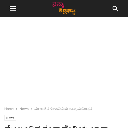
Home
News
ಮೇಲೂರಿನ ಗಂಗಾದೇವಿಯ ಜಾತ್ರಾ ಮಹೋತ್ಸವ
News