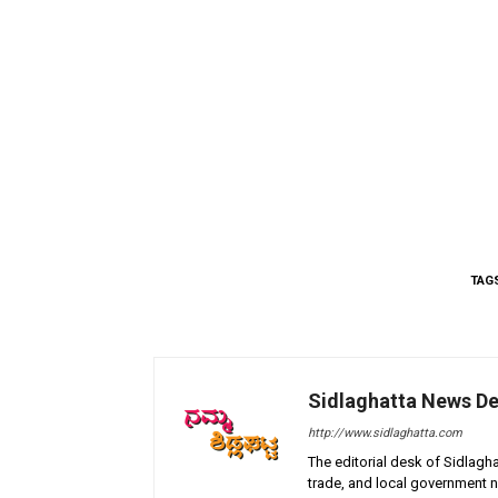
TAG
Sidlaghatta News D
http://www.sidlaghatta.com
The editorial desk of Sidlagha
trade, and local government n