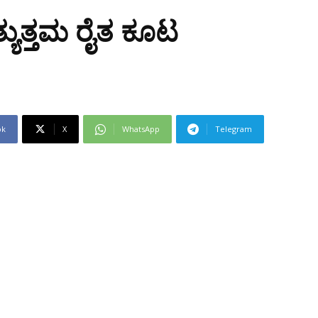
್ಯುತ್ತಮ ರೈತ ಕೂಟ
ok
X
WhatsApp
Telegram