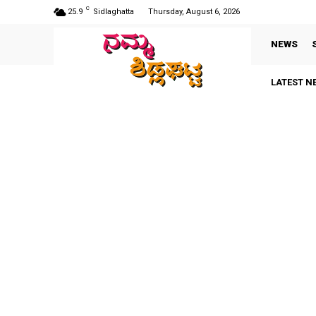
C
25.9
Sidlaghatta
Thursday, August 6, 2026
NEWS
LATEST N