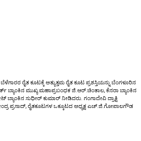
 ಬೆಳೆಗಾರರ ರೈತ ಕೂಟಕ್ಕೆ ಅತ್ಯುತ್ತಮ ರೈತ ಕೂಟ ಪ್ರಶಸ್ತಿಯನ್ನು ಬೆಂಗಳೂರಿನ
್ಡ್‌ ಬ್ಯಾಂಕಿನ ಮುಖ್ಯ ಮಹಾಪ್ರಬಂಧಕ ಜಿ.ಆರ್‌.ಚಿಂತಾಲ, ಕೆನರಾ ಬ್ಯಾಂಕಿನ
 ಬ್ಯಾಂಕಿನ ಸುಧೀರ್‌ ಕುಮಾರ್‌ ನೀಡಿದರು. ಗಂಗಾದೇವಿ ದ್ರಾಕ್ಷಿ
ಂದ್ರ ಪ್ರಸಾದ್‌, ರೈತಕೂಟಗಳ ಒಕ್ಕೂಟದ ಅಧ್ಯಕ್ಷ ಎಚ್‌.ಜಿ.ಗೋಪಾಲಗೌಡ