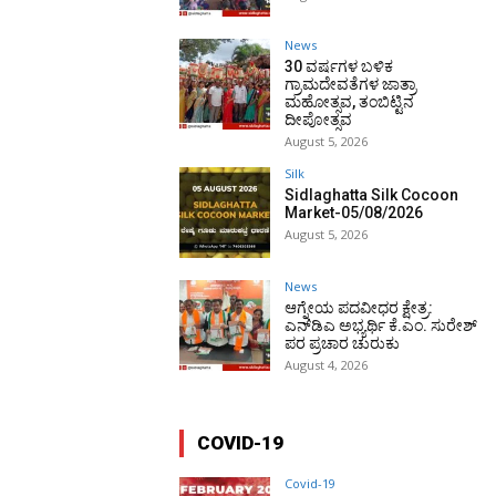
News
30 ವರ್ಷಗಳ ಬಳಿಕ
ಗ್ರಾಮದೇವತೆಗಳ ಜಾತ್ರಾ
ಮಹೋತ್ಸವ, ತಂಬಿಟ್ಟಿನ
ದೀಪೋತ್ಸವ
August 5, 2026
Silk
Sidlaghatta Silk Cocoon
Market-05/08/2026
August 5, 2026
News
ಆಗ್ನೇಯ ಪದವೀಧರ ಕ್ಷೇತ್ರ:
ಎನ್‌ಡಿಎ ಅಭ್ಯರ್ಥಿ ಕೆ.ಎಂ. ಸುರೇಶ್
ಪರ ಪ್ರಚಾರ ಚುರುಕು
August 4, 2026
COVID-19
Covid-19