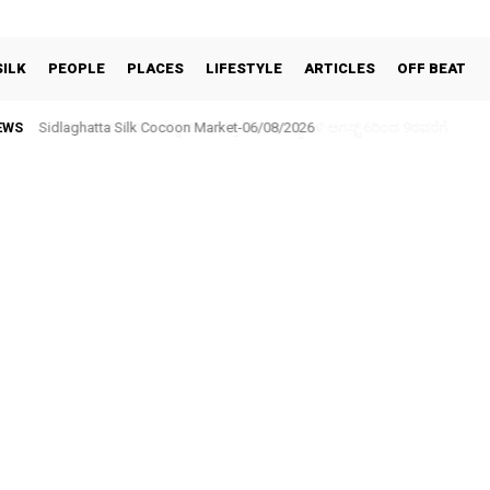
SILK
PEOPLE
PLACES
LIFESTYLE
ARTICLES
OFF BEAT
EWS
BNR ಕಪ್–2026 ಟೆನ್ನಿಸ್ ಬಾಲ್ ಕ್ರಿಕೆಟ್ ಪಂದ್ಯಾವಳಿ ಆಗಸ್ಟ್ 6ರಿಂದ 9ರವರೆಗೆ