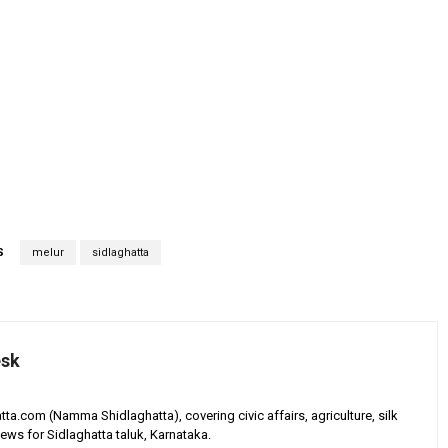
S
melur
sidlaghatta
esk
tta.com (Namma Shidlaghatta), covering civic affairs, agriculture, silk
ews for Sidlaghatta taluk, Karnataka.