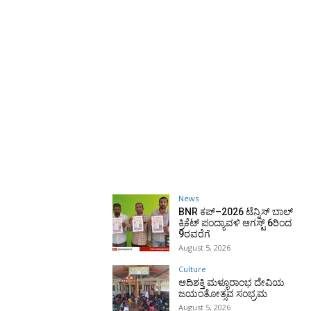
News
BNR ಕಪ್–2026 ಟೆನ್ನಿಸ್ ಬಾಲ್
ಕ್ರಿಕೆಟ್ ಪಂದ್ಯಾವಳಿ ಆಗಸ್ಟ್ 6ರಿಂದ
9ರವರೆಗೆ
August 5, 2026
Culture
ಆದಿಶಕ್ತಿ ಮಳ್ಳೂರಾಂಭ ದೇವಿಯ
ಜಯಂತೋತ್ಸವ ಸಂಭ್ರಮ
August 5, 2026