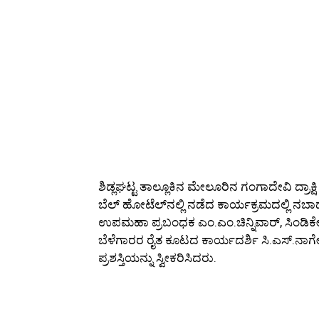
ಶಿಡ್ಲಘಟ್ಟ ತಾಲ್ಲೂಕಿನ ಮೇಲೂರಿನ ಗಂಗಾದೇವಿ ದ್ರಾಕ್ಷಿ
ಬೆಲ್‌ ಹೋಟೆಲ್‌ನಲ್ಲಿ ನಡೆದ ಕಾರ್ಯಕ್ರಮದಲ್ಲಿ ನಬಾರ
ಉಪಮಹಾ ಪ್ರಬಂಧಕ ಎಂ.ಎಂ.ಚಿನ್ನಿವಾರ್‌, ಸಿಂಡಿಕೇಟ್‌
ಬೆಳೆಗಾರರ ರೈತ ಕೂಟದ ಕಾರ್ಯದರ್ಶಿ ಸಿ.ಎಸ್‌.ನಾಗೇ
ಪ್ರಶಸ್ತಿಯನ್ನು ಸ್ವೀಕರಿಸಿದರು.