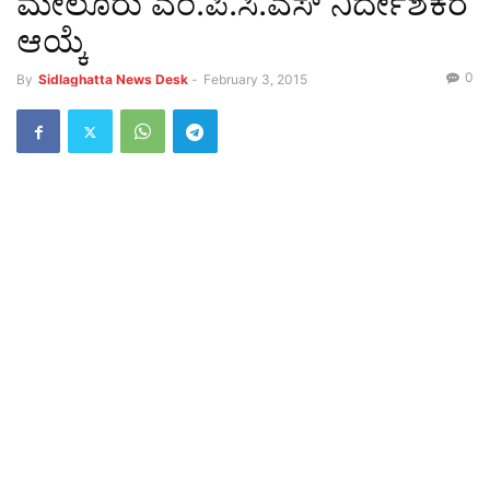
ಮೇಲೂರು ಎಂ.ಪಿ.ಸಿ.ಎಸ್ ನಿರ್ದೇಶಕರ
ಆಯ್ಕೆ
0
By
Sidlaghatta News Desk
-
February 3, 2015