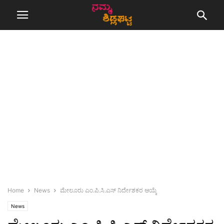
Home
News
ಮೇಲೂರು ಎಂ.ಪಿ.ಸಿ.ಎಸ್ ನಿರ್ದೇಶಕರ ಆಯ್ಕೆ
News