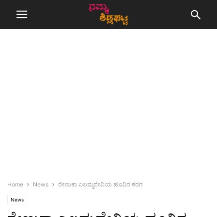
Home
News
ರೇಣುಕಾ ಎಲಮ್ಮದೇವಿಯ ಹೂವಿನ ಕರಗ
News