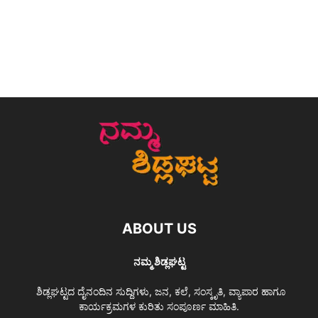
ABOUT US
ನಮ್ಮ ಶಿಡ್ಲಘಟ್ಟ
ಶಿಡ್ಲಘಟ್ಟದ ದೈನಂದಿನ ಸುದ್ದಿಗಳು, ಜನ, ಕಲೆ, ಸಂಸ್ಕೃತಿ, ವ್ಯಾಪಾರ ಹಾಗೂ
ಕಾರ್ಯಕ್ರಮಗಳ ಕುರಿತು ಸಂಪೂರ್ಣ ಮಾಹಿತಿ.