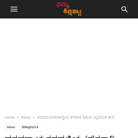
Home
News
ವರದನಾಯಕನಹಳ್ಳಿಯ ‘ತ’ರಕಾರಿ ಹಿರಿಯ ಪ್ರಾಥಮಿಕ ಶಾಲೆ
News
Sidlaghatta