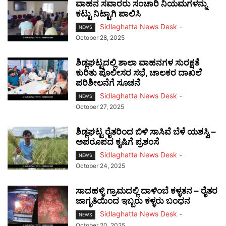
ವಾಹನ ಸವಾರರು ಸಂಚಾರಿ ನಿಯಮಗಳನ್ನು
ಕಟ್ಟು ನಿಟ್ಟಾಗಿ ಪಾಲಿಸಿ
Sidlaghatta News Desk
-
NEWS
October 28, 2025
ಶಿಡ್ಲಘಟ್ಟದಲ್ಲಿ ಶಾಲಾ ವಾಹನಗಳ ಸುರಕ್ಷತೆ
ಕುರಿತು ಪೊಲೀಸರ ಸಭೆ, ಚಾಲಕರ ದಾಖಲೆ
ಪರಿಶೀಲನೆಗೆ ಸೂಚನೆ
Sidlaghatta News Desk
-
NEWS
October 27, 2025
ಶಿಡ್ಲಘಟ್ಟ ರೈತರಿಂದ ಬಿಳಿ ಸಾಸಿವೆ ಬೆಳೆ ಯಶಸ್ವಿ –
ಅಪರೂಪದ ಕೃಷಿಗೆ ಪ್ರಶಂಸೆ
Sidlaghatta News Desk
-
NEWS
October 24, 2025
ಸಾದಹಳ್ಳಿ ಗ್ರಾಮದಲ್ಲಿ ದಾಳಿಂಬೆ ಕಳ್ಳತನ – ರೈತರ
ಜಾಗೃತಿಯಿಂದ ಇಬ್ಬರು ಕಳ್ಳರು ಬಂಧನ
Sidlaghatta News Desk
-
NEWS
October 20, 2025