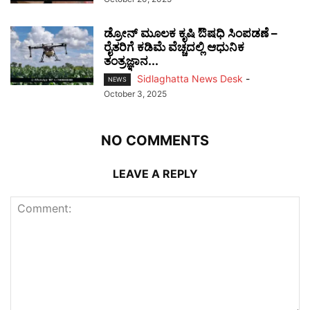
ಡ್ರೋನ್ ಮೂಲಕ ಕೃಷಿ ಔಷಧಿ ಸಿಂಪಡಣೆ –
ರೈತರಿಗೆ ಕಡಿಮೆ ವೆಚ್ಚದಲ್ಲಿ ಆಧುನಿಕ
ತಂತ್ರಜ್ಞಾನ...
Sidlaghatta News Desk
-
NEWS
October 3, 2025
NO COMMENTS
LEAVE A REPLY