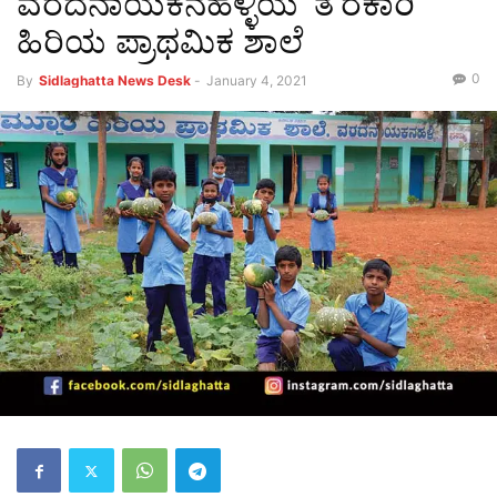
ವರದನಾಯಕನಹಳ್ಳಿಯ ‘ತ’ರಕಾರಿ
ಹಿರಿಯ ಪ್ರಾಥಮಿಕ ಶಾಲೆ
0
By
Sidlaghatta News Desk
-
January 4, 2021