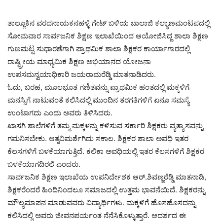
ತಾಲ್ಲೂಕಿನ ವರದನಾಯಕನಹಳ್ಳಿ ಗೇಟ್‌ ಬಳಿಯ ಬಾಲಾಜಿ ಕಲ್ಯಾಣಮಂಟಪದಲ್ಲಿ
ಸೋಮವಾರ ಸಾರ್ವಜನಿಕ ಶಿಕ್ಷಣ ಇಲಾಖೆಯಿಂದ ಆಯೋಜಿಸಿದ್ದ ಶಾಲಾ ಶಿಕ್ಷಣ
ಗುಣಮಟ್ಟ ಸುಧಾರಣೆಗಾಗಿ ಪ್ರಾಥಮಿಕ ಶಾಲಾ ಶಿಕ್ಷಕರ ಕಾರ್ಯಾಗಾರದಲ್ಲಿ
ರಾಷ್ಟ್ರೀಯ ಮಾಧ್ಯಮಿಕ ಶಿಕ್ಷಣ ಅಭಿಯಾನದ ಯೋಜನಾ
ಉಪಸಮನ್ವಯಾಧಿಕಾರಿ ಜಯರಾಮರೆಡ್ಡಿ ಮಾತನಾಡಿದರು.
ಓದು, ಬರಹ, ಮೂಲಭೂತ ಗಣಿತವನ್ನು ಪ್ರಾಥಮಿಕ ಹಂತದಲ್ಲಿ ಮಕ್ಕಳಿಗೆ
ಮನಸ್ಸಿಗೆ ನಾಟುವಂತೆ ಕಲಿಸಿದಲ್ಲಿ ಮುಂದಿನ ತರಗತಿಗಳಿಗೆ ಏನೂ ಸಮಸ್ಯೆ
ಉಂಟಾಗದು ಎಂದು ಅವರು ತಿಳಿಸಿದರು.
ಖಾಸಗಿ ಶಾಲೆಗಳಿಗೆ ತಮ್ಮ ಮಕ್ಕಳನ್ನು ಕಳಿಸುವ ಸರ್ಕಾರಿ ಶಿಕ್ಷಕರು ವ್ಯತ್ಯಾಸವನ್ನು
ಗಮನಿಸಬೇಕು. ಆತ್ನವಿಮರ್ಶೆಗಿದು ಸಕಾಲ. ಶಿಕ್ಷಕರ ಶಾಲಾ ಅವಧಿ ಇತರ
ಕೆಲಸಗಳಿಗೆ ಬಳಕೆಯಾಗುತ್ತಿದೆ. ಕಲಿಕಾ ಅವಧಿಯಲ್ಲಿ ಇತರ ಕೆಲಸಗಳಿಗೆ ಶಿಕ್ಷಕರ
ಬಳಕೆಯಾಗದಿರಲಿ ಎಂದರು.
ಸಾರ್ವಜನಿಕ ಶಿಕ್ಷಣ ಇಲಾಖೆಯ ಉಪನಿರ್ದೇಶಕ ಆರ್‌.ಶಿವಣ್ಣರೆಡ್ಡಿ ಮಾತನಾಡಿ,
ಶಿಕ್ಷಕರೆಂದರೆ ಹಿಂದಿನಿಂದಲೂ ಸಮಾಜದಲ್ಲಿ ಉತ್ತಮ ಭಾವನೆಯಿದೆ. ಶಿಕ್ಷಕರನ್ನು
ಮೌಲ್ಯಮಾಪನ ಮಾಡುವವರು ವಿದ್ಯಾರ್ಥಿಗಳು. ಮಕ್ಕಳಿಗೆ ಹೊಸಹೊಸದನ್ನು
ಕಲಿಸಿದಲ್ಲಿ ಅವರು ಜೀವನಪರ್ಯಂತ ನೆನೆಸಿಕೊಳ್ಳುತ್ತಾರೆ. ಆದರ್ಶದ ಈ