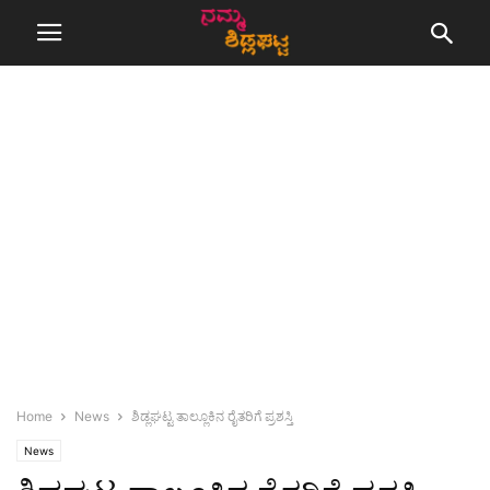
Home
News
ಶಿಡ್ಲಘಟ್ಟ ತಾಲ್ಲೂಕಿನ ರೈತರಿಗೆ ಪ್ರಶಸ್ತಿ
News