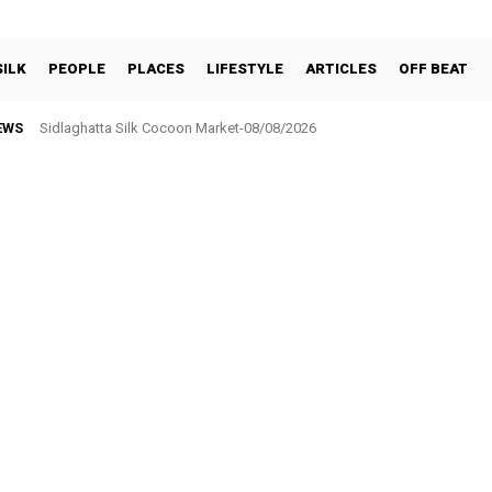
SILK
PEOPLE
PLACES
LIFESTYLE
ARTICLES
OFF BEAT
EWS
Sidlaghatta Silk Cocoon Market-08/08/2026
ಸರ್ಕಾರಿ ನೌಕರರ ಸಂಘಕ್ಕೆ ₹5.17 ಲಕ್ಷ ಉಳಿತಾಯ: ವಾರ್ಷಿಕ ಮಹಾಸಭೆಯಲ್ಲಿ ಘೋಷಣೆ