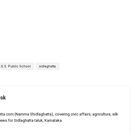
.G.S. Public School
sidlaghatta
esk
tta.com (Namma Shidlaghatta), covering civic affairs, agriculture, silk
ews for Sidlaghatta taluk, Karnataka.