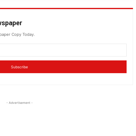
ewspaper
spaper Copy Today.
Subscribe
- Advertisement -