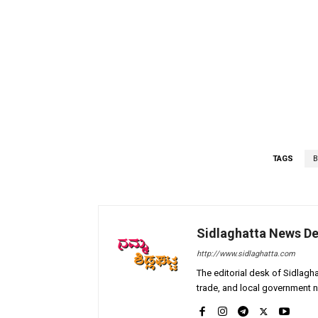
TAGS
B
Sidlaghatta News D
http://www.sidlaghatta.com
The editorial desk of Sidlagha
trade, and local government n