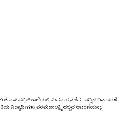
 ಬಿ.ಜಿ.ಎಸ್.ಪಬ್ಲಿಕ್ ಶಾಲೆಯಲ್ಲಿ ಬುಧವಾರ ನಡೆದ ಎಥ್ನಿಕ್ ದಿನಾಚರಣೆ
ಗತಿಯ ವಿದ್ಯಾರ್ಥಿಗಳು ವರಮಹಾಲಕ್ಷ್ಮಿ ಹಬ್ಬದ ಆಚರಣೆಯನ್ನು