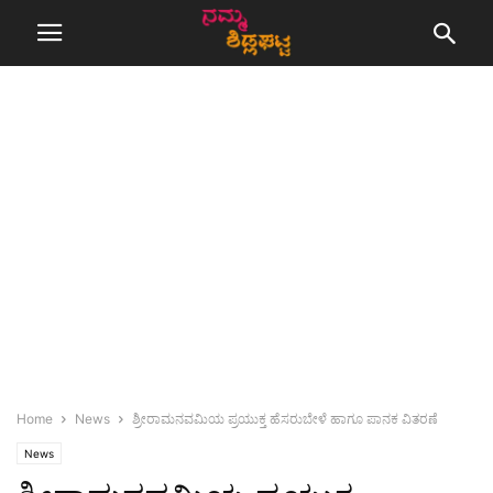
Home
News
ಶ್ರೀರಾಮನವಮಿಯ ಪ್ರಯುಕ್ತ ಹೆಸರುಬೇಳೆ ಹಾಗೂ ಪಾನಕ ವಿತರಣೆ
News