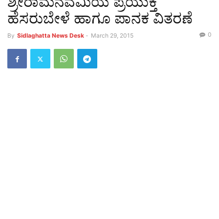
ಶ್ರೀರಾಮನವಮಿಯ ಪ್ರಯುಕ್ತ
ಹೆಸರುಬೇಳೆ ಹಾಗೂ ಪಾನಕ ವಿತರಣೆ
0
By
Sidlaghatta News Desk
-
March 29, 2015