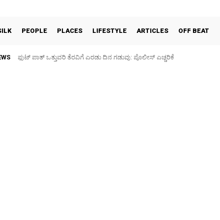
SILK
PEOPLE
PLACES
LIFESTYLE
ARTICLES
OFF BEAT
EWS
ಫುಟ್‌ ಪಾತ್ ಒತ್ತುವರಿ ತೆರವಿಗೆ ಎರಡು ದಿನ ಗಡುವು: ಪೊಲೀಸ್ ಎಚ್ಚರಿಕೆ
ಪಶು ಆರೋಗ್ಯ ತಪಾಸಣೆ ಶಿಬಿರ: ಕೃಷಿ ವಿದ್ಯಾರ್ಥಿಗಳಿಂದ ಉಚಿತ ಚಿಕಿತ್ಸೆ