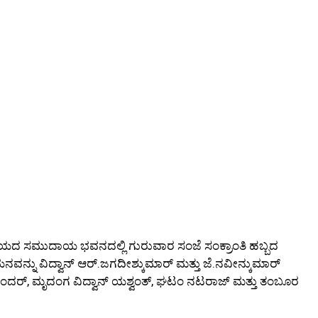
ಾಲಯದ ಸಮುದಾಯ ಭವನದಲ್ಲಿ ಗುರುವಾರ ಸಂಜೆ ಸಂಕ್ರಾಂತಿ ಹಬ್ಬದ
ಯನವನ್ನು ವಿದ್ವಾನ್ ಆರ್.ಜಗದೀಶ್ಕುಮಾರ್ ಮತ್ತು ಜೆ.ನವೀನ್ಕುಮಾರ್
ಾಮಸುಂದರ್, ಮೃದಂಗ ವಿದ್ವಾನ್ ಯಶ್ವಂತ್, ಘಟಂ ನಟರಾಜ್ ಮತ್ತು ತಂಬೂರ