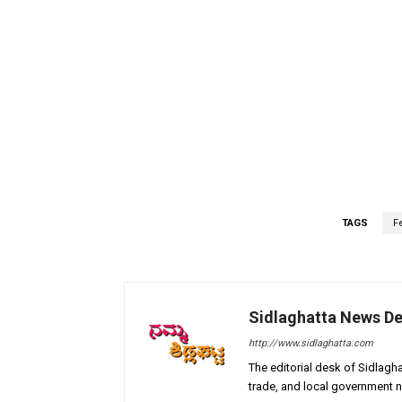
TAGS
Fe
Sidlaghatta News D
http://www.sidlaghatta.com
The editorial desk of Sidlagha
trade, and local government n