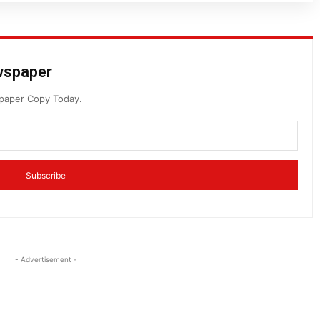
ewspaper
spaper Copy Today.
Subscribe
- Advertisement -