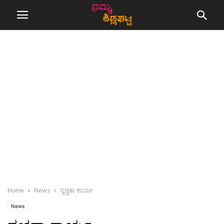
Home
News
ಸ್ವಚ್ಛತಾ ಕಾರ್ಯ
News