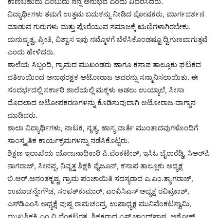
ಕಾಣಬಹುದು ಎಂಬುದು ನನ್ನ ಅನುಭವ ಎಂದು ವಿವರಿಸಿದರು.
ವಿದ್ಯಾರ್ಥಿಗಳು ತಮಗೆ ಉತ್ತಮ ಬದುಕನ್ನು ನೀಡಿದ ಪೋಷಕರು, ಮಾರ್ಗದರ್ಶನ
ಮಾಡುವ ಗುರುಗಳು ಮತ್ತು ಪೊರೆಯುವ ಸಮಾಜಕ್ಕೆ ಋಣಿಗಳಾಗಿರಬೇಕು.
ಮನುಷ್ಯತ್ವ, ಪ್ರೀತಿ, ವಿಶ್ವಾಸ ಇವು ನಮ್ಮೊಳಗೆ ಬೆಳೆಸಿಕೊಂಡಷ್ಟೂ ದ್ವಿಗುಣವಾಗುತ್ತವೆ
ಎಂದು ಹೇಳಿದರು.
ಶಾಲೆಯ ಸಿಬ್ಬಂದಿ, ಗ್ರಾಮದ ಮುಖಂಡರು ಹಾಗೂ ಕಸಾಪ ತಾಲ್ಲೂಕು ಘಟಕದ
ವತಿಉಯಿಂದ ಅನಾಥರಕ್ಷಕ ಆಟೋರಾಜ ಅವರನ್ನು ಸನ್ಮಾನಿಸಲಾಯಿತು. ಈ
ಸಂದರ್ಭದಲ್ಲಿ ಸರ್ಕಾರಿ ಶಾಲೆಯಲ್ಲಿ ಮಕ್ಕಳು ಆಡಲು ಉಯ್ಯಾಲೆ, ಸೀಸಾ
ಮೊದಲಾದ ಆಟೋಪಕರಣಗಳನ್ನು ಕೊಡಿಸುವುದಾಗಿ ಆಟೋರಾಜ ವಾಗ್ದಾನ
ಮಾಡಿದರು.
ಶಾಲಾ ವಿದ್ಯಾರ್ಥಿಗಳು, ನಾಟಕ, ನೃತ್ಯ, ಹಾಸ್ಯ ವಾರ್ತೆ ಮುಂತಾದವುಗಳೊಂದಿಗೆ
ಸಾಂಸ್ಕೃತಿಕ ಕಾರ್ಯಕ್ರಮಗಳನ್ನು ನಡೆಸಿಕೊಟ್ಟರು.
ಶಿಕ್ಷಣ ಇಲಾಖೆಯ ಯೋಜನಾಧಿಕಾರಿ ಪಿ.ವೆಂಕಟೇಶ್‌, ಇಸಿಓ ಬೈರಾರೆಡ್ಡಿ, ಸಿಆರ್‌ಪಿ
ನಾಗರಾಜ್‌, ಸೀನಪ್ಪ, ನಿವೃತ್ತ ಶಿಕ್ಷಕಿ ಫೈಜೂನ್‌, ಕಸಾಪ ತಾಲ್ಲೂಕು ಅಧ್ಯಕ್ಷ
ಬಿ.ಆರ್‌.ಅನಂತಕೃಷ್ಣ, ಗ್ರಾಮ ಪಂಚಾಯಿತಿ ಸದಸ್ಯರಾದ ಎ.ಎಂ.ತ್ಯಾಗರಾಜ್‌,
ಉಮಾಚನ್ನೇಗೌಡ, ಸಂಪತ್‌ಕುಮಾರ್‌, ಎಂಪಿಸಿಎಸ್‌ ಅಧ್ಯಕ್ಷ ರವಿಪ್ರಕಾಶ್‌,
ಎಸ್‌ಡಿಎಂಸಿ ಅಧ್ಯಕ್ಷೆ ಪುಷ್ಪ ರಾಮಚಂದ್ರ, ಉಪಾಧ್ಯಕ್ಷ ಮುನಿವೆಂಕಟಸ್ವಾಮಿ,
ಮುಖ್ಯಶಿಕ್ಷಕಿ ಎಂ.ವಿ.ವೆಂಕಟರತ್ನ, ಶಿಕ್ಷಕರಾದ ಎಸ್‌.ಚಾಂದ್‌ಪಾಷ, ಅಶೋಕ್‌,