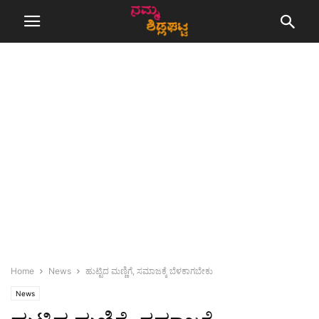
Home
News
ಹುಟ್ಟಿದ ಮಣ್ಣಿಗೆ, ಸಮಾಜಕ್ಕೆ ಬೆಳಕಾಗಬೇಕು
News