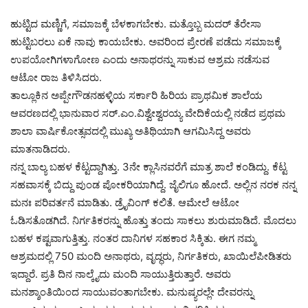
ಹುಟ್ಟಿದ ಮಣ್ಣಿಗೆ, ಸಮಾಜಕ್ಕೆ ಬೆಳಕಾಗಬೇಕು. ಮತ್ತೊಬ್ಬ ಮದರ್‌ ತೆರೇಸಾ
ಹುಟ್ಟಿಬರಲು ಏಕೆ ನಾವು ಕಾಯಬೇಕು. ಅವರಿಂದ ಪ್ರೇರಣೆ ಪಡೆದು ಸಮಾಜಕ್ಕೆ
ಉಪಯೋಗಿಗಳಾಗೋಣ ಎಂದು ಅನಾಥರನ್ನು ಸಾಕುವ ಆಶ್ರಮ ನಡೆಸುವ
ಆಟೋ ರಾಜ ತಿಳಿಸಿದರು.
ತಾಲ್ಲೂಕಿನ ಅಪ್ಪೇಗೌಡನಹಳ್ಳಿಯ ಸರ್ಕಾರಿ ಹಿರಿಯ ಪ್ರಾಥಮಿಕ ಶಾಲೆಯ
ಆವರಣದಲ್ಲಿ ಭಾನುವಾರ ಸರ್‌.ಎಂ.ವಿಶ್ವೇಶ್ವರಯ್ಯ ವೇದಿಕೆಯಲ್ಲಿ ನಡೆದ ಪ್ರಥಮ
ಶಾಲಾ ವಾರ್ಷಿಕೋತ್ಸವದಲ್ಲಿ ಮುಖ್ಯ ಅತಿಥಿಯಾಗಿ ಆಗಮಿಸಿದ್ದ ಅವರು
ಮಾತನಾಡಿದರು.
ನನ್ನ ಬಾಲ್ಯ ಬಹಳ ಕೆಟ್ಟದ್ದಾಗಿತ್ತು. 3ನೇ ಕ್ಲಾಸಿನವರೆಗೆ ಮಾತ್ರ ಶಾಲೆ ಕಂಡಿದ್ದು. ಕೆಟ್ಟ
ಸಹವಾಸಕ್ಕೆ ಬಿದ್ದು ಪುಂಡ ಪೋಕರಿಯಾಗಿದ್ದೆ. ಜೈಲಿಗೂ ಹೋದೆ. ಅಲ್ಲಿನ ನರಕ ನನ್ನ
ಮನಃ ಪರಿವರ್ತನೆ ಮಾಡಿತು. ಡ್ರೆೃವಿಂಗ್‌ ಕಲಿತೆ. ಆಮೇಲೆ ಆಟೋ
ಓಡಿಸತೊಡಗಿದೆ. ನಿರ್ಗತಿಕರನ್ನು ಹೊತ್ತು ತಂದು ಸಾಕಲು ಶುರುಮಾಡಿದೆ. ಮೊದಲು
ಬಹಳ ಕಷ್ಟವಾಗುತ್ತಿತ್ತು. ನಂತರ ದಾನಿಗಳ ಸಹಕಾರ ಸಿಕ್ಕಿತು. ಈಗ ನಮ್ಮ
ಆಶ್ರಮದಲ್ಲಿ 750 ಮಂದಿ ಅನಾಥರು, ವೃದ್ಧರು, ನಿರ್ಗತಿಕರು, ಖಾಯಿಲೆಪೀಡಿತರು
ಇದ್ದಾರೆ. ಪ್ರತಿ ದಿನ ನಾಲ್ಕೈದು ಮಂದಿ ಸಾಯುತ್ತಿರುತ್ತಾರೆ. ಅವರು
ಮನಶ್ಶಾಂತಿಯಿಂದ ಸಾಯುವಂತಾಗಬೇಕು. ಮನುಷ್ಯರಲ್ಲೇ ದೇವರನ್ನು