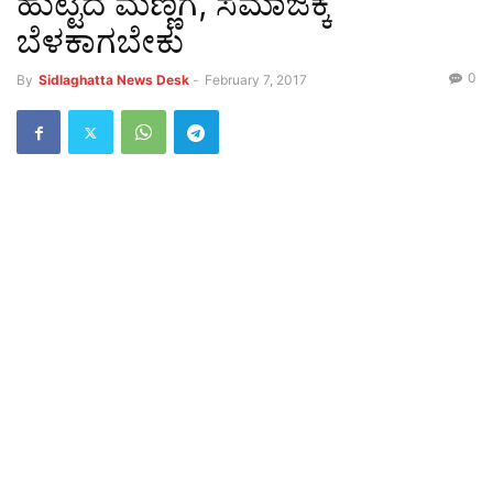
ಹುಟ್ಟಿದ ಮಣ್ಣಿಗೆ, ಸಮಾಜಕ್ಕೆ
ಬೆಳಕಾಗಬೇಕು
0
By
Sidlaghatta News Desk
-
February 7, 2017