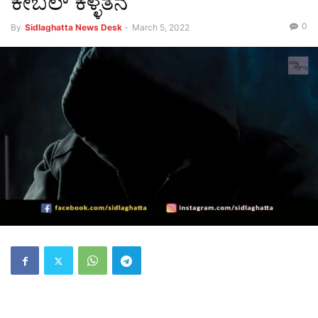
ಕೇಬಲ್ ಕಳ್ಳತನ
0
By
Sidlaghatta News Desk
-
March 5, 2022