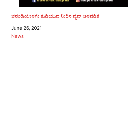
ಚರಂಡಿಯೊಳಗೇ ಕುಡಿಯುವ ನೀರಿನ ಪೈಪ್ ಅಳವಡಿಕೆ
Date
June 26, 2021
In relation to
News