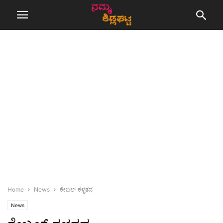
Home
News
ಕೇಬಲ್ ಕಳ್ಳತನ
News