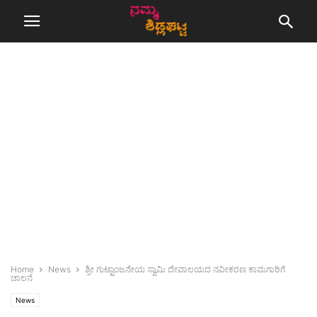
Home
News
ಶ್ರೀ ಗುಟ್ಟಾಂಜನೇಯ ಸ್ವಾಮಿ ದೇವಾಲಯದ ನವೀಕರಣ ಕಾಮಗಾರಿಗೆ
ಚಾಲನೆ
News