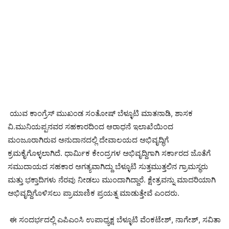
ಯುವ ಕಾಂಗ್ರೆಸ್ ಮುಖಂಡ ಸಂತೋಷ್ ಬೆಳ್ಳೂಟಿ ಮಾತನಾಡಿ, ಶಾಸಕ
ವಿ.ಮುನಿಯಪ್ಪನವರ ಸಹಕಾರದಿಂದ ಆರಾಧನೆ ಇಲಾಖೆಯಿಂದ
ಮಂಜೂರಾಗಿರುವ ಅನುದಾನದಲ್ಲಿ ದೇವಾಲಯದ ಅಭಿವೃದ್ಧಿಗೆ
ಕ್ರಮಕೈಗೊಳ್ಳಲಾಗಿದೆ. ಧಾರ್ಮಿಕ ಕೇಂದ್ರಗಳ ಅಭಿವೃದ್ದಿಗಾಗಿ ಸರ್ಕಾರದ ಜೊತೆಗೆ
ಸಮುದಾಯದ ಸಹಕಾರ ಅಗತ್ಯವಾಗಿದ್ದು ಬೆಳ್ಳೂಟಿ ಸುತ್ತಮುತ್ತಲಿನ ಗ್ರಾಮಸ್ಥರು
ಮತ್ತು ಭಕ್ತಾದಿಗಳು ನೆರವು ನೀಡಲು ಮುಂದಾಗಿದ್ದಾರೆ. ಕ್ಷೇತ್ರವನ್ನು ಮಾದರಿಯಾಗಿ
ಅಭಿವೃದ್ದಿಗೊಳಿಸಲು ಪ್ರಾಮಾಣಿಕ ಪ್ರಯತ್ನ ಮಾಡುತ್ತೇವೆ ಎಂದರು.
ಈ ಸಂದರ್ಭದಲ್ಲಿ ಎಪಿಎಂಸಿ ಉಪಾಧ್ಯಕ್ಷ ಬೆಳ್ಳೂಟಿ ವೆಂಕಟೇಶ್, ನಾಗೇಶ್, ಸವಿತಾ