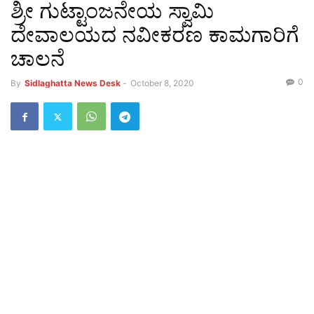
ಶ್ರೀ ಗುಟ್ಟಾಂಜನೇಯ ಸ್ವಾಮಿ
ದೇವಾಲಯದ ನವೀಕರಣ ಕಾಮಗಾರಿಗೆ
ಚಾಲನೆ
0
By
Sidlaghatta News Desk
-
October 8, 2020