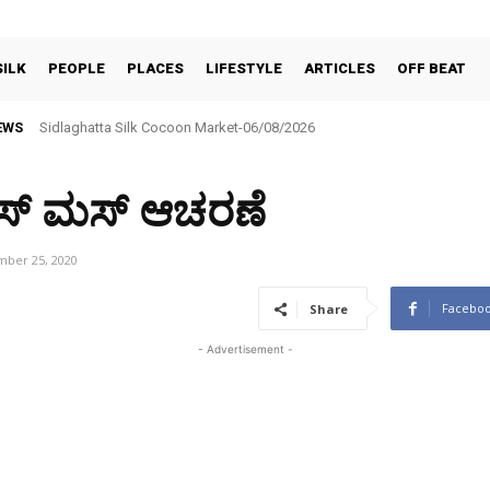
SILK
PEOPLE
PLACES
LIFESTYLE
ARTICLES
OFF BEAT
EWS
BNR ಕಪ್–2026 ಟೆನ್ನಿಸ್ ಬಾಲ್ ಕ್ರಿಕೆಟ್ ಪಂದ್ಯಾವಳಿ ಆಗಸ್ಟ್ 6ರಿಂದ 9ರವರೆಗೆ
ಿಸ್ ಮಸ್ ಆಚರಣೆ
ber 25, 2020
Facebo
Share
- Advertisement -