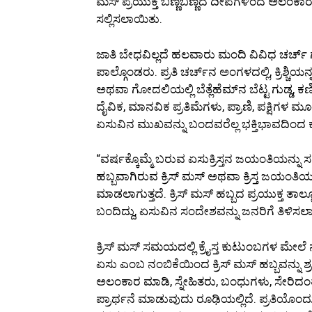
ಮಸ್ ಪ್ರಯುಕ್ತ ಬಣ್ಣಬಣ್ಣದ ದೀಪಗಳಿಂದ ಅಲಂಕಾರ 
ಸಲ್ಲಿಸಲಾಯಿತು.
ಜಾತಿ ಬೇಧವಿಲ್ಲದೆ ಹಲವಾರು ಮಂದಿ ವಿವಿಧ ಚರ್ಚ್ ಗಳ
ಪಾಲ್ಗೊಂಡರು. ಪ್ರತಿ ಚರ್ಚ್‌ನ ಅಂಗಳದಲ್ಲಿ, ಕ್ರಿಶ್ಚ
ಅಥವಾ ಗೋದಲಿಯಲ್ಲಿ ಬೆತ್ಲೆಹೆಮ್‌ನ ಬೆಟ್ಟ ಗುಡ್ಡ, 
ದೈವಿಕ, ಮಾನವಿಕ ಪ್ರತಿಮೆಗಳು, ಪ್ರಾಣಿ, ಪಕ್ಷಿಗಳ 
ಏಸುವಿನ ಮುಖವನ್ನು ಬಂದವರೆಲ್ಲ ಭಕ್ತಿಭಾವದಿಂದ ಕಾಣ
“ವರ್ಷಕ್ಕೊಮ್ಮೆ ಬರುವ ಏಸುಕ್ರಿಸ್ತನ ಜಯಂತಿಯನ್ನು ಸಡಗರ
ಹಬ್ಬವಾಗಿರುವ ಕ್ರಿಸ್ ಮಸ್ ಅಥವಾ ಕ್ರಿಸ್ತ ಜಯಂತಿ
ಮಾಡಲಾಗುತ್ತದೆ. ಕ್ರಿಸ್ ಮಸ್ ಹಬ್ಬದ ಪ್ರಯುಕ್ತ ತಾಲ್ಲ
ಬಂದಿದ್ದು, ಏಸುವಿನ ಸಂದೇಶವನ್ನು ಜನರಿಗೆ ತಿಳಿಸಲಾಗು
ಕ್ರಿಸ್ ಮಸ್ ಸಮಯದಲ್ಲಿ ಕ್ರೈಸ್ತ ಕುಟುಂಬಗಳ ಮೇಲೆ ನಕ್
ಏಸು ಎಂಬ ನಂಬಿಕೆಯಿಂದ ಕ್ರಿಸ್ ಮಸ್ ಹಬ್ಬವನ್ನು ಶ್
ಅಲಂಕಾರ ಮಾಡಿ, ಸ್ನೇಹಿತರು, ಬಂಧುಗಳು, ಸೇರಿದ
ಪ್ರಾರ್ಥನೆ ಮಾಡುವುದು ರೂಢಿಯಲ್ಲಿದೆ. ಪ್ರತಿಯೊಂದು 