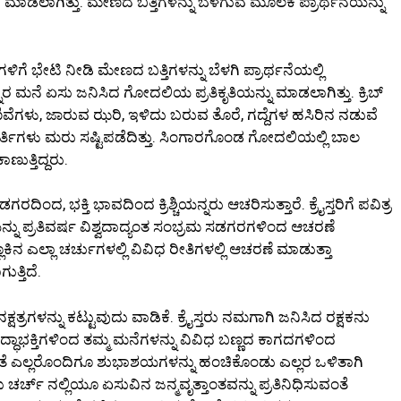
ಮಾಡಲಾಗಿತ್ತು. ಮೇಣದ ಬತ್ತಿಗಳನ್ನು ಬೆಳಗುವ ಮೂಲಕ ಪ್ರಾರ್ಥನೆಯನ್ನು
ಿಗೆ ಭೇಟಿ ನೀಡಿ ಮೇಣದ ಬತ್ತಿಗಳನ್ನು ಬೆಳಗಿ ಪ್ರಾರ್ಥನೆಯಲ್ಲಿ
ಿಯನ್ನರ ಮನೆ ಏಸು ಜನಿಸಿದ ಗೋದಲಿಯ ಪ್ರತಿಕೃತಿಯನ್ನು ಮಾಡಲಾಗಿತ್ತು. ಕ್ರಿಬ್
ಕಣಿವೆಗಳು, ಜಾರುವ ಝರಿ, ಇಳಿದು ಬರುವ ತೊರೆ, ಗದ್ದೆಗಳ ಹಸಿರಿನ ನಡುವೆ
ಮೂರ್ತಿಗಳು ಮರು ಸಷ್ಟಿಪಡೆದಿತ್ತು. ಸಿಂಗಾರಗೊಂಡ ಗೋದಲಿಯಲ್ಲಿ ಬಾಲ
ುತ್ತಿದ್ದರು.
ದಿಂದ, ಭಕ್ತಿ ಭಾವದಿಂದ ಕ್ರಿಶ್ಚಿಯನ್ನರು ಆಚರಿಸುತ್ತಾರೆ. ಕ್ರೈಸ್ತರಿಗೆ ಪವಿತ್ರ
ಯನ್ನು ಪ್ರತಿವರ್ಷ ವಿಶ್ವದಾದ್ಯಂತ ಸಂಭ್ರಮ ಸಡಗರಗಳಿಂದ ಆಚರಣೆ
ೂಕಿನ ಎಲ್ಲಾ ಚರ್ಚುಗಳಲ್ಲಿ ವಿವಿಧ ರೀತಿಗಳಲ್ಲಿ ಆಚರಣೆ ಮಾಡುತ್ತಾ
ತ್ತಿದೆ.
ಷತ್ರಗಳನ್ನು ಕಟ್ಟುವುದು ವಾಡಿಕೆ. ಕ್ರೈಸ್ತರು ನಮಗಾಗಿ ಜನಿಸಿದ ರಕ್ಷಕನು
ರದ್ಧಾಭಕ್ತಿಗಳಿಂದ ತಮ್ಮ ಮನೆಗಳನ್ನು ವಿವಿಧ ಬಣ್ಣದ ಕಾಗದಗಳಿಂದ
ಂತೆ ಎಲ್ಲರೊಂದಿಗೂ ಶುಭಾಶಯಗಳನ್ನು ಹಂಚಿಕೊಂಡು ಎಲ್ಲರ ಒಳಿತಾಗಿ
ಚರ್ಚ್ ನಲ್ಲಿಯೂ ಏಸುವಿನ ಜನ್ಮವೃತ್ತಾಂತವನ್ನು ಪ್ರತಿನಿಧಿಸುವಂತೆ