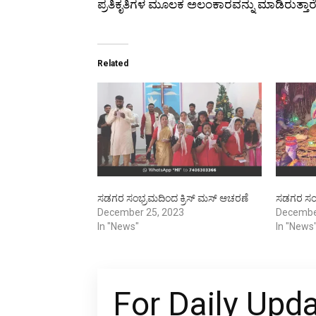
ಪ್ರತಿಕೃತಿಗಳ ಮೂಲಕ ಅಲಂಕಾರವನ್ನು ಮಾಡಿರುತ್ತಾರೆ
Related
ಸಡಗರ ಸಂಭ್ರಮದಿಂದ ಕ್ರಿಸ್ ಮಸ್ ಆಚರಣೆ
ಸಡಗರ ಸಂಭ
December 25, 2023
Decembe
In "News"
In "News
For Daily Upd