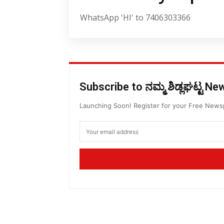
WhatsApp 'HI' to 7406303366
Subscribe to ನಮ್ಮ ಶಿಡ್ಲಘಟ್ಟ N
Launching Soon! Register for your Free New