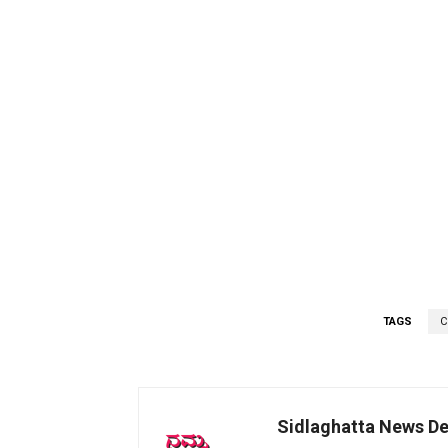
TAGS
C
Sidlaghatta News D