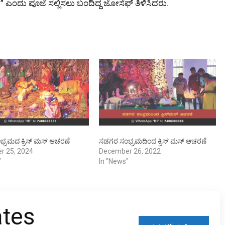
” ಎಂದು ಪೂಜೆ ಸಲ್ಲಿಸಲು ಬಂದಿದ್ದ ಜೋಸೆಫ್ ತಿಳಿಸಿದರು.
್ರಮದ ಕ್ರಿಸ್ ಮಸ್ ಆಚರಣೆ
ಸಡಗರ ಸಂಭ್ರಮದಿಂದ ಕ್ರಿಸ್ ಮಸ್ ಆಚರಣೆ
r 25, 2024
December 26, 2022
"
In "News"
ates