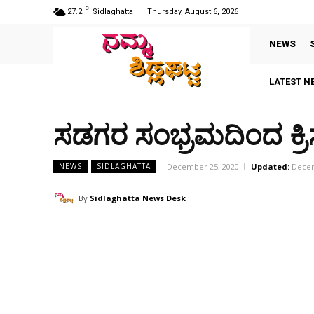
C
27.2
Sidlaghatta
Thursday, August 6, 2026
NEWS
LATEST N
ಸಡಗರ ಸಂಭ್ರಮದಿಂದ ಕ್ರ
December 25, 2020
Updated:
Decem
NEWS
SIDLAGHATTA
By
Sidlaghatta News Desk