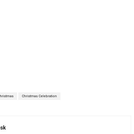
hristmas
Christmas Celebration
esk