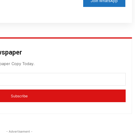
Join WhatsApp
ewspaper
spaper Copy Today.
Subscribe
- Advertisement -