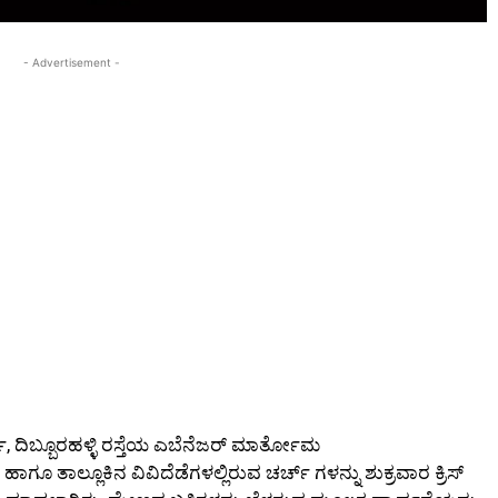
- Advertisement -
್, ದಿಬ್ಬೂರಹಳ್ಳಿ ರಸ್ತೆಯ ಎಬೆನೆಜರ್ ಮಾರ್ತೋಮ
ಗೂ ತಾಲ್ಲೂಕಿನ ವಿವಿದೆಡೆಗಳಲ್ಲಿರುವ ಚರ್ಚ್ ಗಳನ್ನು ಶುಕ್ರವಾರ ಕ್ರಿಸ್