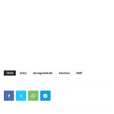
TAGS
Dairy
devaguttahalli
election
KMF