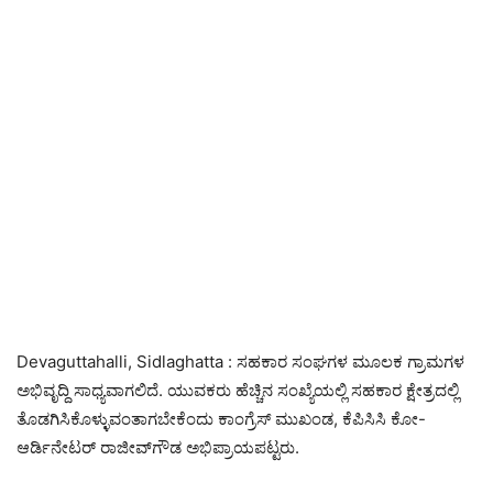
Devaguttahalli, Sidlaghatta : ಸಹಕಾರ ಸಂಘಗಳ ಮೂಲಕ ಗ್ರಾಮಗಳ
ಅಭಿವೃದ್ದಿ ಸಾಧ್ಯವಾಗಲಿದೆ. ಯುವಕರು ಹೆಚ್ಚಿನ ಸಂಖ್ಯೆಯಲ್ಲಿ ಸಹಕಾರ ಕ್ಷೇತ್ರದಲ್ಲಿ
ತೊಡಗಿಸಿಕೊಳ್ಳುವಂತಾಗಬೇಕೆಂದು ಕಾಂಗ್ರೆಸ್ ಮುಖಂಡ, ಕೆಪಿಸಿಸಿ ಕೋ-
ಆರ್ಡಿನೇಟರ್ ರಾಜೀವ್‌ಗೌಡ ಅಭಿಪ್ರಾಯಪಟ್ಟರು.