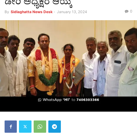
ಡೇರಿ ಅಧ್ಯಕ್ಷರ ಆಯ್ಕೆ
0
By
Sidlaghatta News Desk
-
January 13, 2024