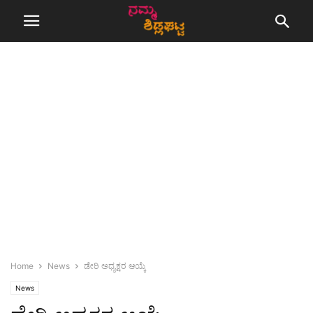
Home
News
ಡೇರಿ ಅಧ್ಯಕ್ಷರ ಆಯ್ಕೆ
News