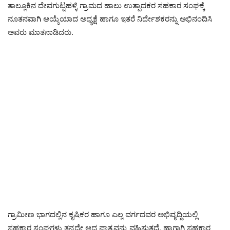
ತಾಲ್ಲೂಕಿನ ದೇವಗುಟ್ಟಹಳ್ಳಿ ಗ್ರಾಮದ ಹಾಲು ಉತ್ಪಾದಕರ ಸಹಕಾರ ಸಂಘಕ್ಕೆ
ನೂತನವಾಗಿ ಆಯ್ಕೆಯಾದ ಅಧ್ಯಕ್ಷೆ ಹಾಗೂ ಇತರೆ ನಿರ್ದೇಶಕರನ್ನು ಅಭಿನಂದಿಸಿ
ಅವರು ಮಾತನಾಡಿದರು.
ಗ್ರಾಮೀಣ ಭಾಗದಲ್ಲಿನ ಕೃಷಿಕರ ಹಾಗೂ ಎಲ್ಲ ವರ್ಗದವರ ಅಭಿವೃದ್ದಿಯಲ್ಲಿ
ಸಹಕಾರ ಸಂಘಗಳು ತನ್ನದೇ ಆದ ಪಾತ್ರವನ್ನು ವಹಿಸುತ್ತದೆ. ಹಾಗಾಗಿ ಸಹಕಾರ