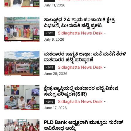
July 11, 2026
ತಾಲ್ಲೂಕಿನ 24 ಗ್ರಾಮ ಪಂಚಾಯಿತಿ ಕ್ಷೇತ್ರ
ವಿಭಜನೆ, ಮೀಸಲಾತಿ ಪಟ್ಟಿ ಪ್ರಕಟ
Sidlaghatta News Desk
-
NEWS
July 9, 2026
ಮತದಾರರ ಜಾಗೃತಿ ಜಾಥಾ: ಮನೆ ಮನೆಗೆ ತೆರಳಿ
ಮತದಾರರ ಪಟ್ಟಿ ಪರಿಷ್ಕರಣೆ
Sidlaghatta News Desk
-
NEWS
June 29, 2026
ಕ್ಷೇತ್ರ ವ್ಯಾಪ್ತಿಯಲ್ಲಿ ಮತದಾರರ ಪಟ್ಟಿ ವಿಶೇಷ
ಸಮಗ್ರ ಪರಿಷ್ಕರಣೆ(SIR)
Sidlaghatta News Desk
-
NEWS
June 17, 2026
PLD Bank ಅಧ್ಯಕ್ಷರಾಗಿ ಮುತ್ತೂರು ಸುರೇಶ್
ಅವಿರೋಧ ಆಯ್ಕೆ