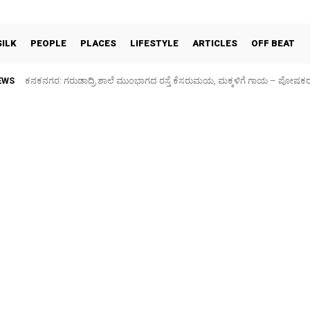
SILK
PEOPLE
PLACES
LIFESTYLE
ARTICLES
OFF BEAT
EWS
ಕನಕನಗರ: ಗರುಡಾದ್ರಿ ಶಾಲೆ ಮುಂಭಾಗದ ರಸ್ತೆ ಕೆಸರುಮಯ, ಮಕ್ಕಳಿಗೆ ಗಾಯ – ಪೋಷಕರ
Sidlaghatta Silk Cocoon Market-06/08/2026