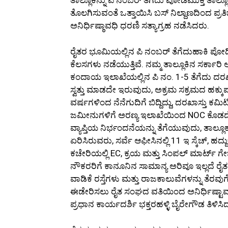
ತೊಲಗಿಸುವಂತೆ ಒತ್ತಾಯಿಸಿ ಬಸ್ ನಿಲ್ದಾಣದಿಂದ ಪ್ರ
ಅನಿರ್ಧಿಷ್ಠಾವಧಿ ಧರಣಿ ಸತ್ಯಾಗ್ರಹ ನಡೆಸಿದರು.
ರೈತರ ಭೂಮಿಯಲ್ಲಿನ ಪಿ ನಂಬರ್ ತೆಗೆದುಹಾಕಿ ಪೋಡಿ 
ಕೆಲಸಗಳು ನಡೆಯುತ್ತಿವೆ. ನಮ್ಮ ತಾಲ್ಲೂಕಿನ ಸರ್ಕಾರ
ಕಂದಾಯ ಇಲಾಖೆಯಲ್ಲಿನ ಪಿ ನಂ. 1-5 ತೆಗೆದು ದರ
ಸ್ವತ್ತು ಮಾಡದೇ ಇರುವುದು, ಅಕ್ರಮ ಸಕ್ರಮದ ಹಕ್
ವರ್ಷಗಳಿಂದ ನೆನೆಗುದಿಗೆ ಬಿದ್ದಿದ್ದು, ದರಖಾಸ್ತು
ಜಮೀನುಗಳಿಗೆ ಅರಣ್ಯ ಇಲಾಖೆಯಿಂದ NOC ಕೊಡದೇ 
ವ್ಯಾಪ್ತಿಯ ನಿರ್ಭಂದನೆಯನ್ನು ತೆಗೆಯುವುದು, ತಾಲ್ಲ
ಏರಿಸಿರುವರು, ಸರ್ವೆ ಆಫೀಸಿನಲ್ಲಿ 11 ಇ ಸ್ಕೆಚ್, ಹದ
ಕಚೇರಿಯಲ್ಲಿ EC, ಕ್ರಯ ಮತ್ತು ಸಿಂಪಲ್ ಮಾರ್ಟ್ ಗೇಜ
ನೌಕರರಿಗೆ ಕಾನೂನಿನ ಸಾಮಾನ್ಯ ಅರಿವೂ ಇಲ್ಲದೆ ರೈತರನ
ವಾಡಿಕೆ ರಸ್ತೆಗಳು ಮತ್ತು ರಾಜಕಾಲುವೆಗಳನ್ನು ತೆರವ
ಈಡೇರಿಸಲು ರೈತ ಸಂಘದ ವತಿಯಿಂದ ಅನಿರ್ಧಿಷ್ಟಾವಧಿ
ಪ್ರಧಾನ ಕಾರ್ಯದರ್ಶಿ ಭಕ್ತರಹಳ್ಳಿ ಬೈರೇಗೌಡ ತಿಳಿಸಿ