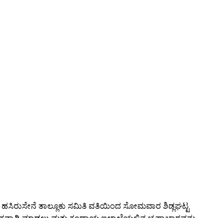
ೂ ಹಸಿರುಸೇನೆ ತಾಲ್ಲೂಕು ಸಮಿತಿ ವತಿಯಿಂದ ಸೋಮವಾರ ಶಿಡ್ಲಘಟ್ಟ
ಲೂಕನ್ನಾಗಿ ಮಾಡಲು ಮತ್ತು ಕಂದಾಯ ಇಲಾಖೆಯಲ್ಲಿನ ಭ್ರಷ್ಟಾಚಾರವನ್ನು