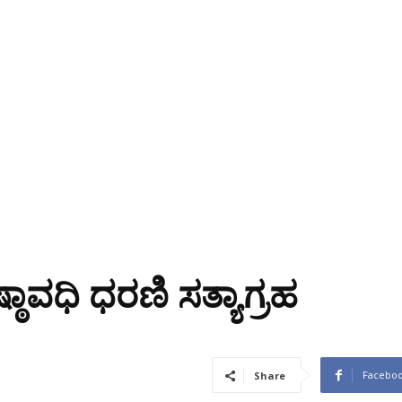
ಠಾವಧಿ ಧರಣಿ ಸತ್ಯಾಗ್ರಹ
Facebo
Share