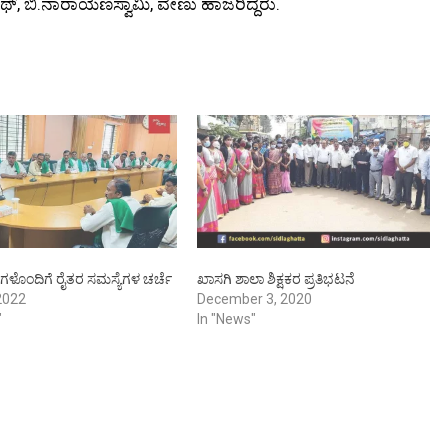
ಥ್, ಬಿ.ನಾರಾಯಣಸ್ವಾಮಿ, ವೇಣು ಹಾಜರಿದ್ದರು.
ಾರಿಗಳೊಂದಿಗೆ ರೈತರ ಸಮಸ್ಯೆಗಳ ಚರ್ಚೆ
ಖಾಸಗಿ ಶಾಲಾ ಶಿಕ್ಷಕರ ಪ್ರತಿಭಟನೆ
 2022
December 3, 2020
"
In "News"