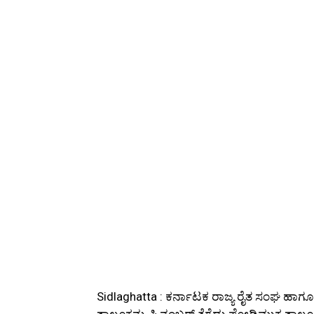
Sidlaghatta : ಕರ್ನಾಟಕ ರಾಜ್ಯ ರೈತ ಸಂಘ ಹಾಗ
ತಾಲ್ಲೂಕನ್ನು ಪಿ ನಂಬರ್ ತೆಗೆದು ಪೋಡಿಮುಕ್ತ ತಾಲ್