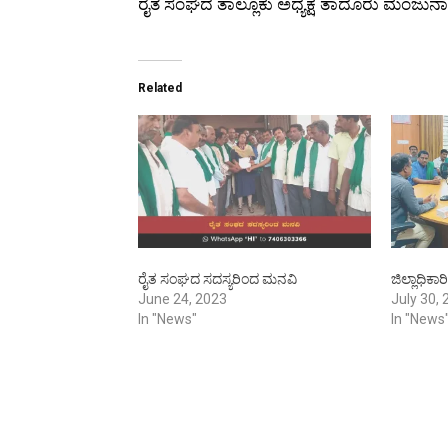
ರೈತ ಸಂಘದ ತಾಲ್ಲೂಕು ಅಧ್ಯಕ್ಷ ತಾದೂರು ಮಂಜುನಾ
Related
ರೈತ ಸಂಘದ ಸದಸ್ಯರಿಂದ ಮನವಿ
ಜಿಲ್ಲಾಧಿಕ
June 24, 2023
July 30,
In "News"
In "News