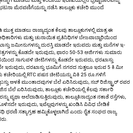
ತಿಭಟನಾ ಮೆರವಣಿಗೆಯನ್ನು ನಡೆಸಿ ತಾಲ್ಲೂಕು ಕಚೇರಿ ಮುಂದೆ
ಮುಕ್ತ ಮಾಡಲು ರಾಜ್ಯಾದ್ಯಂತ ಕೆಲವು ತಾಲ್ಲೂಕುಗಳಲ್ಲಿ ಮಾತ್ರ ಈ
ಿ ಅಧಿಕಾರಿಗಳು ಮತ್ತು ಚುನಾಯಿತ ಪ್ರತಿನಿಧಿಗಳ ಬೇಜವಾಬ್ದಾರಿಯಿಂದ
ಖಾಸ್ತು ಜಮೀನುಗಳನ್ನು ದುರಸ್ತಿ ಮಾಡದೇ ಇರುವದು ಮತ್ತು ಮನೆಗಳ ಇ-
ಕುಪತ್ರಗಳನ್ನು ಕೊಡದೇ ಇರುವುದು, ಫಾರಂ 50-53 ಅರ್ಜಿಗಳು ಸುಮಾರು
 ಕಮಿಟಿಯಿಂದ ಸಾಗುವಳಿ ಚೀಟಿಗಳನ್ನು ಕೊಡದೇ ಇರುವದು, ಧರಖಾಸ್ತು
ಇರುವುದು, ದರಖಾಸ್ತು ಭೂಮಿಗೆ ನಗರದ ಸುತ್ತಲೂ ಇರುವ 5 ಕಿ.ಮೀ
ೂಕು ಕಚೇರಿಯಲ್ಲಿ RTC ಪಷನ ಚೀಟಿಯನ್ನು ವಿಕಿ 25 ರೂ.ಗಳಿಗೆ
್ದುಬಸ್ತು ಅಳತೆ ಮುಂತಾದವುಗಳ ಬೆಲೆ ಏರಿಸಿರುವುದು, ಸಬ್‌ ರಿಜಿಸ್ಟ್ರಾರ್ ರವರ
ಿನ ಬೆಲೆ ಏರಿಸಿರುವುದು, ತಾಲ್ಲೂಕು ಕಚೇರಿಯಲ್ಲಿ ಕೆಲವು ಸರ್ಕಾರಿ
್ನು ವೃಥಾ ಅಲೆದಾಡಿಸುತ್ತಿರುವುದು, ತಾಲ್ಲೂಕಿನಾದ್ಯಂತ ನಕಾಶೆ ರಸ್ತೆಗಳು,
ುಗೊಳಿಸದೇ ಇರುವುದು, ಇವೆಲ್ಲವುಗಳನ್ನು ಖಂಡಿಸಿ ವಿವಿಧ ಬೇಡಿಕೆ
 ಧರಣಿ ಸತ್ಯಾಗ್ರಹ ಹಮ್ಮಿಕೊಳ್ಳಲಾಗಿದೆ ಎಂದು ರೈತ ಸಂಘದ ರಾಜ್ಯ
ದರು.