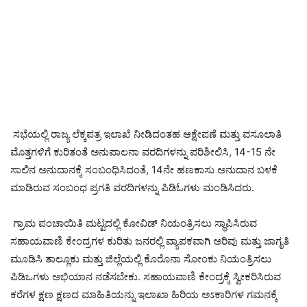
ಸಭೆಯಲ್ಲಿ ರಾಜ್ಯ ಲೆಕ್ಕಪತ್ರ ಇಲಾಖೆ ನೀಡಿದಂತಹ ಆಕ್ಷೇಪಣೆ ಮತ್ತು ವಸೂಲಾತಿ
ಮೊತ್ತಗಳಿಗೆ ಕುರಿತಂತೆ ಅನುಪಾಲನಾ ವರದಿಗಳನ್ನು ಪರಿಶೀಲಿಸಿ, 14-15 ನೇ
ಸಾಲಿನ ಅನುದಾನಕ್ಕೆ ಸಂಬಂಧಿಸಿದಂತೆ, 14ನೇ ಹಣಕಾಸು ಅನುದಾನ ಬಳಕೆ
ಮಾಡಿರುವ ಸಂಬಂಧ ಪ್ರಗತಿ ವರದಿಗಳನ್ನು ಪಿಡಿಓಗಳು ಮಂಡಿಸಿದರು.
ಗ್ರಾಮ ಪಂಚಾಯಿತಿ ಮಟ್ಟದಲ್ಲಿ ಕೋವಿಡ್ ನಿಯಂತ್ರಿಸಲು ಸ್ಥಾಪಿಸಿರುವ
ಸಹಾಯವಾಣಿ ಕೇಂದ್ರಗಳ ಕುರಿತು ಜನರಲ್ಲಿ ವ್ಯಾಪಕವಾಗಿ ಅರಿವು ಮತ್ತು ಜಾಗೃತಿ
ಮೂಡಿಸಿ ತಾಲ್ಲೂಕು ಮತ್ತು ಜಿಲ್ಲೆಯಲ್ಲಿ ಕೊರೊನಾ ಸೋಂಕು ನಿಯಂತ್ರಿಸಲು
ಪಿಡಿಒಗಳು ಅಭಿಯಾನ ನಡೆಸಬೇಕು. ಸಹಾಯವಾಣಿ ಕೇಂದ್ರಕ್ಕೆ ಸ್ವೀಕರಿಸಿರುವ
ಕರೆಗಳ ಕ್ಷಣ ಕ್ಷಣದ ಮಾಹಿತಿಯನ್ನು ಇಲಾಖಾ ಹಿರಿಯ ಅಽಕಾರಿಗಳ ಗಮನಕ್ಕೆ