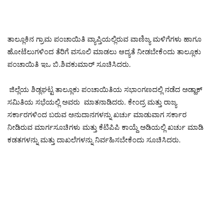
ತಾಲ್ಲೂಕಿನ ಗ್ರಾಮ ಪಂಚಾಯಿತಿ ವ್ಯಾಪ್ತಿಯಲ್ಲಿರುವ ವಾಣಿಜ್ಯ ಮಳಿಗೆಗಳು ಹಾಗೂ
ಹೋಟೆಲುಗಳಿಂದ ತೆರಿಗೆ ವಸೂಲಿ ಮಾಡಲು ಆದ್ಯತೆ ನೀಡಬೇಕೆಂದು ತಾಲ್ಲೂಕು
ಪಂಚಾಯಿತಿ ಇಒ ಬಿ.ಶಿವಕುಮಾರ್ ಸೂಚಿಸಿದರು.
ಜಿಲ್ಲೆಯ ಶಿಡ್ಲಘಟ್ಟ ತಾಲ್ಲೂಕು ಪಂಚಾಯಿತಿಯ ಸಭಾಂಗಣದಲ್ಲಿ ನಡೆದ ಅಡ್ಹಾಕ್
ಸಮಿತಿಯ ಸಭೆಯಲ್ಲಿ ಅವರು ಮಾತನಾಡಿದರು. ಕೇಂದ್ರ ಮತ್ತು ರಾಜ್ಯ
ಸರ್ಕಾರಗಳಿಂದ ಬರುವ ಅನುದಾನಗಳನ್ನು ಖರ್ಚು ಮಾಡುವಾಗ ಸರ್ಕಾರ
ನೀಡಿರುವ ಮಾರ್ಗಸೂಚಿಗಳು ಮತ್ತು ಕೆಟಿಪಿಪಿ ಕಾಯ್ದೆ ಅಡಿಯಲ್ಲಿ ಖರ್ಚು ಮಾಡಿ
ಕಡತಗಳನ್ನು ಮತ್ತು ದಾಖಲೆಗಳನ್ನು ನಿರ್ವಹಿಸಬೇಕೆಂದು ಸೂಚಿಸಿದರು.