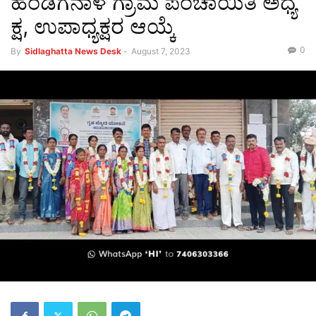
ಹಂಡಿಗನಾಳ ಗ್ರಾಮ ಪಂಚಾಯಿತಿ ಅಧ್ಯ
ಕ್ಷ, ಉಪಾಧ್ಯಕ್ಷರ ಆಯ್ಕೆ
0
By
Sidlaghatta News Desk
-
August 7, 2023