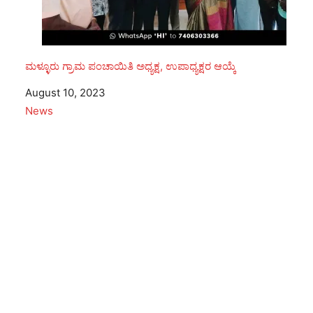
ಮಳ್ಳೂರು ಗ್ರಾಮ ಪಂಚಾಯಿತಿ ಅಧ್ಯಕ್ಷ, ಉಪಾಧ್ಯಕ್ಷರ ಆಯ್ಕೆ
Date
August 10, 2023
In relation to
News