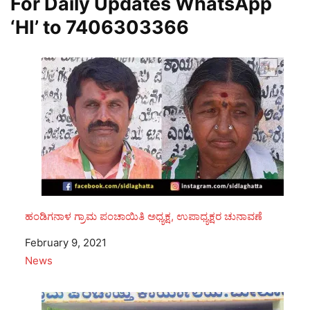
For Daily Updates WhatsApp
‘HI’ to
7406303366
ಹಂಡಿಗನಾಳ ಗ್ರಾಮ ಪಂಚಾಯಿತಿ ಅಧ್ಯಕ್ಷ, ಉಪಾಧ್ಯಕ್ಷರ ಚುನಾವಣೆ
Date
February 9, 2021
In relation to
News