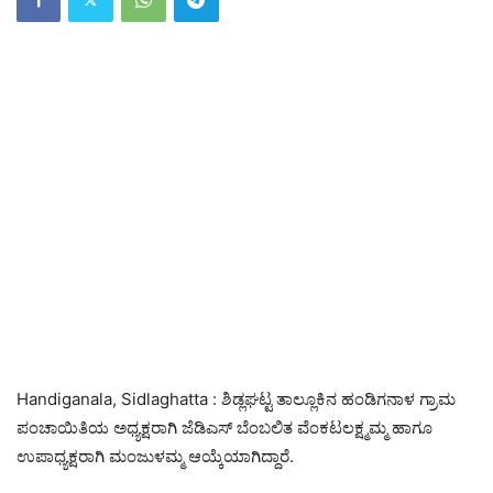
Handiganala, Sidlaghatta : ಶಿಡ್ಲಘಟ್ಟ ತಾಲ್ಲೂಕಿನ ಹಂಡಿಗನಾಳ ಗ್ರಾಮ
ಪಂಚಾಯಿತಿಯ ಅಧ್ಯಕ್ಷರಾಗಿ ಜೆಡಿಎಸ್ ಬೆಂಬಲಿತ ವೆಂಕಟಲಕ್ಷ್ಮಮ್ಮ ಹಾಗೂ
ಉಪಾಧ್ಯಕ್ಷರಾಗಿ ಮಂಜುಳಮ್ಮ ಆಯ್ಕೆಯಾಗಿದ್ದಾರೆ.