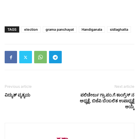
TAGS
election
grama panchayat
Handiganala
sidlaghatta
Previous article
Next article
ವಿದ್ಯುತ್ ವ್ಯತ್ಯಯ
ಪಲಿಚೇರ್ಲು ಗ್ರಾ.ಪಂ.ಗೆ ಕಾಂಗ್ರೆಸ್‌ ನ
ಅಧ್ಯಕ್ಷೆ, ಬಿಜೆಪಿ ಬೆಂಬಲಿತ ಉಪಾಧ್ಯಕ್ಷೆ
ಆಯ್ಕೆ