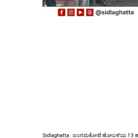
Sidlaghatta : ಜಂಗಮಕೋಟೆ ಹೋಬಳಿಯ 13 ಹಳ್ಳ