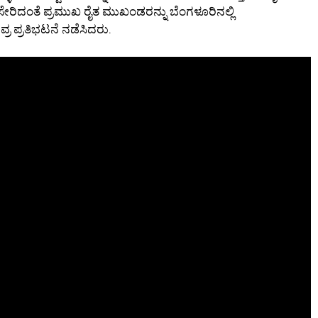
 ಸೇರಿದಂತೆ ಪ್ರಮುಖ ರೈತ ಮುಖಂಡರನ್ನು ಬೆಂಗಳೂರಿನಲ್ಲಿ
ವ್ರ ಪ್ರತಿಭಟನೆ ನಡೆಸಿದರು.