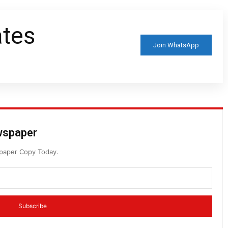
ates
Join WhatsApp
ewspaper
spaper Copy Today.
Subscribe