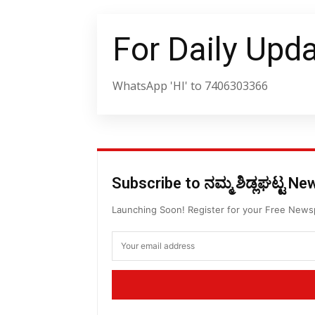
For Daily Upd
WhatsApp 'HI' to 7406303366
Subscribe to ನಮ್ಮ ಶಿಡ್ಲಘಟ್ಟ N
Launching Soon! Register for your Free New