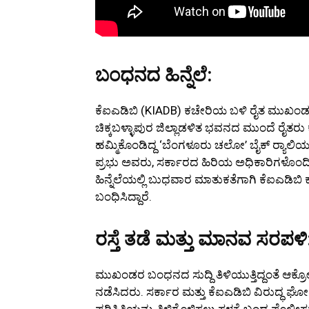
ಬಂಧನದ ಹಿನ್ನೆಲೆ:
ಕೆಐಎಡಿಬಿ (KIADB) ಕಚೇರಿಯ ಬಳಿ ರೈತ ಮುಖಂಡರನ್
ಚಿಕ್ಕಬಳ್ಳಾಪುರ ಜಿಲ್ಲಾಡಳಿತ ಭವನದ ಮುಂದೆ ರೈತರು ಕಳ
ಹಮ್ಮಿಕೊಂಡಿದ್ದ ‘ಬೆಂಗಳೂರು ಚಲೋ’ ಬೈಕ್ ರ‍್ಯಾಲಿಯನ್ನು
ಪ್ರಭು ಅವರು, ಸರ್ಕಾರದ ಹಿರಿಯ ಅಧಿಕಾರಿಗಳೊಂದಿ
ಹಿನ್ನೆಲೆಯಲ್ಲಿ ಬುಧವಾರ ಮಾತುಕತೆಗಾಗಿ ಕೆಐಎಡಿಬಿ
ಬಂಧಿಸಿದ್ದಾರೆ.
ರಸ್ತೆ ತಡೆ ಮತ್ತು ಮಾನವ ಸರಪಳಿ
ಮುಖಂಡರ ಬಂಧನದ ಸುದ್ದಿ ತಿಳಿಯುತ್ತಿದ್ದಂತೆ ಆಕ್ರೋಶ
ನಡೆಸಿದರು. ಸರ್ಕಾರ ಮತ್ತು ಕೆಐಎಡಿಬಿ ವಿರುದ್ಧ ಘೋ
ಪರಿಸ್ಥಿತಿಯನ್ನು ತಿಳಿಗೊಳಿಸಲು ಸ್ಥಳಕ್ಕೆ ಬಂದ ಪೊಲ