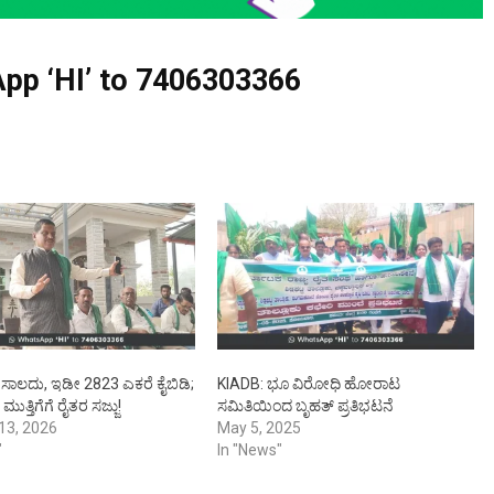
pp ‘HI’ to
7406303366
 ಸಾಲದು, ಇಡೀ 2823 ಎಕರೆ ಕೈಬಿಡಿ;
KIADB: ಭೂ ವಿರೋಧಿ ಹೋರಾಟ
ಮುತ್ತಿಗೆಗೆ ರೈತರ ಸಜ್ಜು!
ಸಮಿತಿಯಿಂದ ಬೃಹತ್ ಪ್ರತಿಭಟನೆ
13, 2026
May 5, 2025
"
In "News"