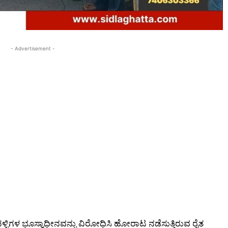
- Advertisement -
ಿಗಳ ಭೂಸ್ವಾಧೀನವನ್ನು ವಿರೋಧಿಸಿ ಹೋರಾಟ ನಡೆಸುತ್ತಿರುವ ರೈತ