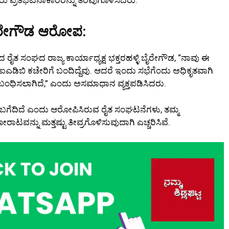
ೈರೇಗೌಡ ಆರೋಪ:
ರೈತ ಸಂಘದ ರಾಜ್ಯ ಕಾರ್ಯಾಧ್ಯಕ್ಷ ಭಕ್ತರಹಳ್ಳಿ ಬೈರೇಗೌಡ, “ನಾವು ಈ
ಡಿಬಿ ಕಚೇರಿಗೆ ಬಂದಿದ್ದೆವು. ಆದರೆ ಇಂದು ಸಭೆಗೆಂದು ಅಧಿಕೃತವಾಗಿ
 ಬಂಧಿಸಲಾಗಿದೆ,” ಎಂದು ಅಸಮಾಧಾನ ವ್ಯಕ್ತಪಡಿಸಿದರು.
ಹ ಬಗೆದಿದೆ ಎಂದು ಆರೋಪಿಸಿರುವ ರೈತ ಸಂಘಟನೆಗಳು, ತಮ್ಮ
ಟವನ್ನು ಮತ್ತಷ್ಟು ತೀವ್ರಗೊಳಿಸುವುದಾಗಿ ಎಚ್ಚರಿಸಿವೆ.