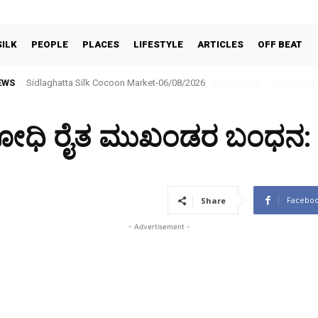
SILK
PEOPLE
PLACES
LIFESTYLE
ARTICLES
OFF BEAT
EWS
Sidlaghatta Silk Cocoon Market-06/08/2026
ರೋಧಿ ರೈತ ಮುಖಂಡರ ಬಂಧನ: ಪ
Facebo
Share
- Advertisement -