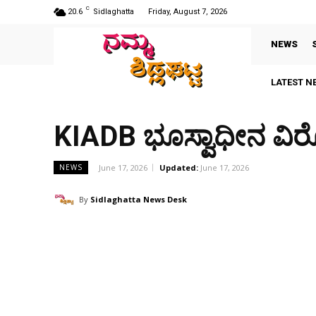
C
20.6
Sidlaghatta
Friday, August 7, 2026
NEWS
LATEST N
KIADB ಭೂಸ್ವಾಧೀನ ವಿ
June 17, 2026
Updated:
June 17, 2026
NEWS
By
Sidlaghatta News Desk