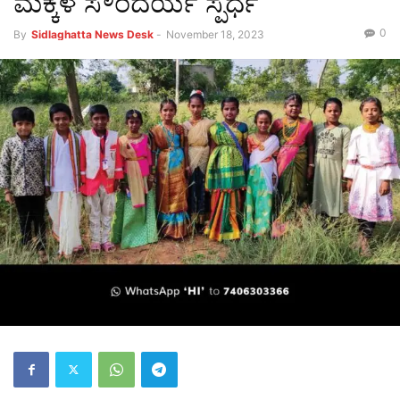
ಮಕ್ಕಳ ಸೌಂದರ್ಯ ಸ್ಪರ್ಧೆ
0
By
Sidlaghatta News Desk
-
November 18, 2023