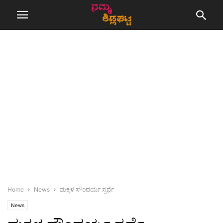
Home
News
ಮಕ್ಕಳ ಸೌಂದರ್ಯ ಸ್ಪರ್ಧೆ
News