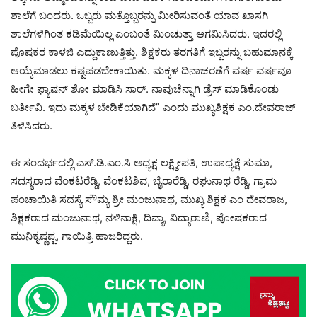
ಶಾಲೆಗೆ ಬಂದರು. ಒಬ್ಬರು ಮತ್ತೊಬ್ಬರನ್ನು ಮೀರಿಸುವಂತೆ ಯಾವ ಖಾಸಗಿ
ಶಾಲೆಗಳಿಗಿಂತ ಕಡಿಮೆಯಿಲ್ಲ ಎಂಬಂತೆ ಮಿಂಚುತ್ತಾ ಆಗಮಿಸಿದರು. ಇದರಲ್ಲಿ
ಪೊಷಕರ ಕಾಳಜಿ ಎದ್ದುಕಾಣುತ್ತಿತ್ತು. ಶಿಕ್ಷಕರು ತರಗತಿಗೆ ಇಬ್ಬರನ್ನು ಬಹುಮಾನಕ್ಕೆ
ಆಯ್ಕೆಮಾಡಲು ಕಷ್ಟಪಡಬೇಕಾಯಿತು. ಮಕ್ಕಳ ದಿನಾಚರಣೆಗೆ ವರ್ಷ ವರ್ಷವೂ
ಹೀಗೇ ಫ್ಯಾಷನ್ ಶೋ ಮಾಡಿಸಿ ಸಾರ್. ನಾವುಚೆನ್ನಾಗಿ ಡ್ರೆಸ್ ಮಾಡಿಕೊಂಡು
ಬರ್ತೀವಿ. ಇದು ಮಕ್ಕಳ ಬೇಡಿಕೆಯಾಗಿದೆ” ಎಂದು ಮುಖ್ಯಶಿಕ್ಷಕ ಎಂ.ದೇವರಾಜ್
ತಿಳಿಸಿದರು.
ಈ ಸಂದರ್ಭದಲ್ಲಿ ಎಸ್.ಡಿ.ಎಂ.ಸಿ ಅಧ್ಯಕ್ಷ ಲಕ್ಷ್ಮೀಪತಿ, ಉಪಾಧ್ಯಕ್ಷೆ ಸುಮಾ,
ಸದಸ್ಯರಾದ ವೆಂಕಟರೆಡ್ಡಿ, ವೆಂಕಟಶಿವ, ಬೈರಾರೆಡ್ಡಿ, ರಘುನಾಥ ರೆಡ್ಡಿ, ಗ್ರಾಮ
ಪಂಚಾಯಿತಿ ಸದಸ್ಯೆ ಸೌಮ್ಯ ಶ್ರೀ ಮಂಜುನಾಥ, ಮುಖ್ಯ ಶಿಕ್ಷಕ ಎಂ ದೇವರಾಜ,
ಶಿಕ್ಷಕರಾದ ಮಂಜುನಾಥ, ನಳಿನಾಕ್ಷಿ, ದಿವ್ಯಾ, ವಿದ್ಯಾರಾಣಿ, ಪೋಷಕರಾದ
ಮುನಿಕೃಷ್ಣಪ್ಪ, ಗಾಯಿತ್ರಿ ಹಾಜರಿದ್ದರು.