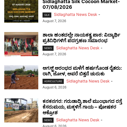
Sidlaghatta Silk Cocoon Market-
07/08/2026
Sidlaghatta News Desk
-
SILK
August 7, 2026
ಶಾಲಾ ಹಂತದಲ್ಲೇ ನಾಯಕತ್ವ ಪಾಠ: ವಿದ್ಯಾರ್ಥಿ
ಪ್ರತಿನಿಧಿಗಳಿಗೆ ಪದಗ್ರಹಣ ಸಮಾರಂಭ
Sidlaghatta News Desk
-
NEWS
August 7, 2026
ಆಗಸ್ಟ್ ಆರಂಭದ ಮಳೆಗೆ ಹರ್ಷಗೊಂಡ ರೈತರು:
ರಾಗಿ, ಜೋಳ, ಅವರೆ ಬಿತ್ತನೆ ಚುರುಕು
Sidlaghatta News Desk
-
AGRICULTURE
August 6, 2026
ಕನಕನಗರ: ಗರುಡಾದ್ರಿ ಶಾಲೆ ಮುಂಭಾಗದ ರಸ್ತೆ
ಕೆಸರುಮಯ, ಮಕ್ಕಳಿಗೆ ಗಾಯ – ಪೋಷಕರ
ಆಕ್ರೋಶ
Sidlaghatta News Desk
-
NEWS
August 6, 2026