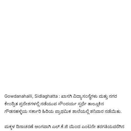
Gowdanahalli, Sidlaghatta : ಖಾಸಗಿ ವಿದ್ಯಾಸಂಸ್ಥೆಗಳು ಮತ್ತು ನಗರ
ಕೇಂದ್ರಿತ ಪ್ರದೇಶಗಳಲ್ಲಿ ನಡೆಯುವ ಸೌಂದರ್ಯ ಸ್ಪರ್ಧೆ ತಾಲ್ಲೂಕಿನ
ಗೌಡನಹಳ್ಳಿಯ ಸರ್ಕಾರಿ ಹಿರಿಯ ಪ್ರಾಥಮಿಕ ಶಾಲೆಯಲ್ಲಿ ಶನಿವಾರ ನಡೆಯಿತು.
ಮಕ್ಕಳ ದಿನಾಚರಣೆ ಅಂಗವಾಗಿ ಎಲ್.ಕೆ.ಜಿ ಯಿಂದ ಎಂಟನೇ ತರಗತಿಯವರೆಗಿನ