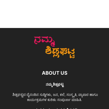
ABOUT US
ನಮ್ಮ ಶಿಡ್ಲಘಟ್ಟ
ಶಿಡ್ಲಘಟ್ಟದ ದೈನಂದಿನ ಸುದ್ದಿಗಳು, ಜನ, ಕಲೆ, ಸಂಸ್ಕೃತಿ, ವ್ಯಾಪಾರ ಹಾಗೂ
ಕಾರ್ಯಕ್ರಮಗಳ ಕುರಿತು ಸಂಪೂರ್ಣ ಮಾಹಿತಿ.