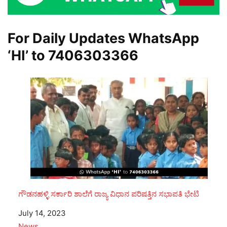
For Daily Updates WhatsApp
‘HI’ to
7406303366
ಗೌಡನಹಳ್ಳಿ ಸರ್ಕಾರಿ ಶಾಲೆಗೆ ರಾಜ್ಯ ವಿಧಾನ ಪರಿಷತ್ತಿನ ಸಭಾಪತಿ ಭೇಟಿ
Date
July 14, 2023
In relation to
News