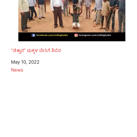
“ಚಿತ್ತಾರ” ಮಕ್ಕಳ ಬೇಸಿಗೆ ಶಿಬಿರ
Date
May 10, 2022
In relation to
News