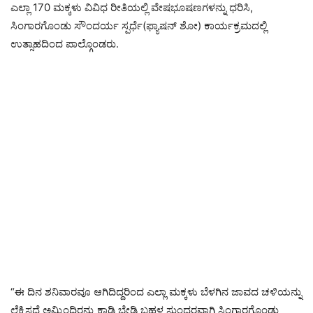
ಎಲ್ಲಾ 170 ಮಕ್ಕಳು ವಿವಿಧ ರೀತಿಯಲ್ಲಿ ವೇಷಭೂಷಣಗಳನ್ನು ಧರಿಸಿ,
ಸಿಂಗಾರಗೊಂಡು ಸೌಂದರ್ಯ ಸ್ಪರ್ಧೆ(ಫ್ಯಾಷನ್ ಶೋ) ಕಾರ್ಯಕ್ರಮದಲ್ಲಿ
ಉತ್ಸಾಹದಿಂದ ಪಾಲ್ಗೊಂಡರು.
“ಈ ದಿನ ಶನಿವಾರವೂ ಆಗಿದಿದ್ದರಿಂದ ಎಲ್ಲಾ ಮಕ್ಕಳು ಬೆಳಗಿನ ಜಾವದ ಚಳಿಯನ್ನು
ಲೆಕ್ಕಿಸದೆ ಅಮ್ಮಿಂದಿರನ್ನು ಕಾಡಿ ಬೇಡಿ ಬಹಳ ಸುಂದರವಾಗಿ ಸಿಂಗಾರಗೊಂಡು