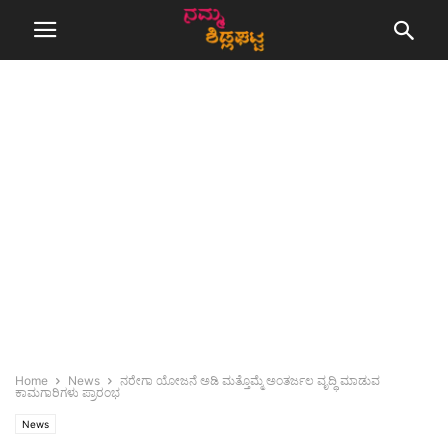
Home
News
ನರೇಗಾ ಯೋಜನೆ ಅಡಿ ಮತ್ತೊಮ್ಮೆ ಅಂತರ್ಜಲ ವೃದ್ಧಿ ಮಾಡುವ
ಕಾಮಗಾರಿಗಳು ಪ್ರಾರಂಭ
News