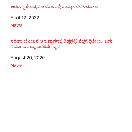
ಆರೋಗ್ಯ ಕೇಂದ್ರದ ಆವರಣದಲ್ಲಿ ಉದ್ಯಾನವನ ನಿರ್ಮಾಣ
Date
April 12, 2022
In relation to
News
ನರೇಗಾ ಯೋಜನೆ ಅನುಷ್ಟಾನದಲ್ಲಿ ಶಿಡ್ಲಘಟ್ಟ ಜಿಲ್ಲೆಗೆ ದ್ವಿತೀಯ, ಬದು
ನಿರ್ಮಾಣದಲ್ಲೂ ಎರಡನೇ ಸ್ಥಾನ
Date
August 20, 2020
In relation to
News