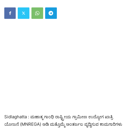
Sidlaghatta : ಮಹಾತ್ಮ ಗಾಂಧಿ ರಾಷ್ಟ್ರೀಯ ಗ್ರಾಮೀಣ ಉದ್ಯೋಗ ಖಾತ್ರಿ
ಯೋಜನೆ (MNREGA) ಅಡಿ ಮತ್ತೊಮ್ಮೆ ಅಂತರ್ಜಲ ವೃದ್ಧಿಸುವ ಕಾಮಗಾರಿಗಳು