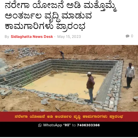
ನರೇಗಾ ಯೋಜನೆ ಅಡಿ ಮತ್ತೊಮ್ಮೆ
ಅಂತರ್ಜಲ ವೃದ್ಧಿ ಮಾಡುವ
ಕಾಮಗಾರಿಗಳು ಪ್ರಾರಂಭ
0
By
Sidlaghatta News Desk
-
May 15, 2023