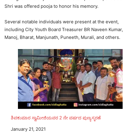
Shri was offered pooja to honor his memory.
Several notable individuals were present at the event,
including City Youth Board Treasurer BR Naveen Kumar,
Manoj, Bharat, Manjunath, Puneeth, Murali, and others.
ಶಿವಕುಮಾರ ಸ್ವಾಮೀಜಿಯವರ 2 ನೇ ವರ್ಷದ ಪುಣ್ಯಸ್ಮರಣೆ
Date
January 21, 2021