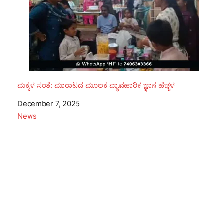
ಮಕ್ಕಳ ಸಂತೆ: ಮಾರಾಟದ ಮೂಲಕ ವ್ಯಾವಹಾರಿಕ ಜ್ಞಾನ ಹೆಚ್ಚಳ
Date
December 7, 2025
In relation to
News