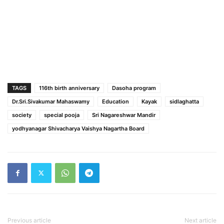
TAGS
116th birth anniversary
Dasoha program
Dr.Sri.Sivakumar Mahaswamy
Education
Kayak
sidlaghatta
society
special pooja
Sri Nagareshwar Mandir
yodhyanagar Shivacharya Vaishya Nagartha Board
Previous article
Next article