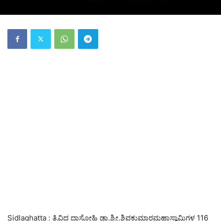
Sidlaghatta : ತ್ರಿವಿದ ದಾಸೋಹಿ ಡಾ.ಶ್ರೀ.ಶಿವಕುಮಾರಮಹಾಸ್ವಾಮಿಗಳ 116