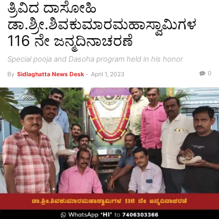
ತ್ರಿವಿದ ದಾಸೋಹಿ
ಡಾ.ಶ್ರೀ.ಶಿವಕುಮಾರಮಹಾಸ್ವಾಮಿಗಳ
116 ನೇ ಜನ್ಮದಿನಾಚರಣೆ
Special pooja and Dasoha program held in his honor
0
By
Sidlaghatta News Desk
-
April 1, 2023