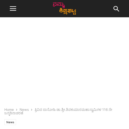
Home
News
ತ್ರಿವಿದ ದಾಸೋಹಿ ಡಾ.ಶ್ರೀ.ಶಿವಕುಮಾರಮಹಾಸ್ವಾಮಿಗಳ 116 ನೇ
ಜನ್ಮದಿನಾಚರಣೆ
News