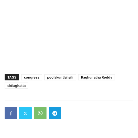
TAGS
congress
poolakuntlahalli
Raghunatha Reddy
sidlaghatta