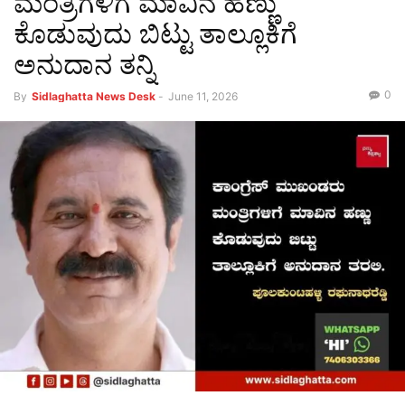
ಮಂತ್ರಿಗಳಿಗೆ ಮಾವಿನ ಹಣ್ಣು
ಕೊಡುವುದು ಬಿಟ್ಟು ತಾಲ್ಲೂಕಿಗೆ
ಅನುದಾನ ತನ್ನಿ
0
By
Sidlaghatta News Desk
-
June 11, 2026