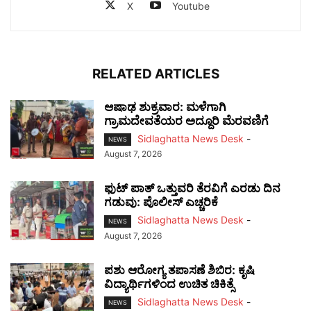
X
Youtube
RELATED ARTICLES
ಆಷಾಢ ಶುಕ್ರವಾರ: ಮಳೆಗಾಗಿ
ಗ್ರಾಮದೇವತೆಯರ ಅದ್ದೂರಿ ಮೆರವಣಿಗೆ
Sidlaghatta News Desk
-
NEWS
August 7, 2026
ಫುಟ್‌ ಪಾತ್ ಒತ್ತುವರಿ ತೆರವಿಗೆ ಎರಡು ದಿನ
ಗಡುವು: ಪೊಲೀಸ್ ಎಚ್ಚರಿಕೆ
Sidlaghatta News Desk
-
NEWS
August 7, 2026
ಪಶು ಆರೋಗ್ಯ ತಪಾಸಣೆ ಶಿಬಿರ: ಕೃಷಿ
ವಿದ್ಯಾರ್ಥಿಗಳಿಂದ ಉಚಿತ ಚಿಕಿತ್ಸೆ
Sidlaghatta News Desk
-
NEWS