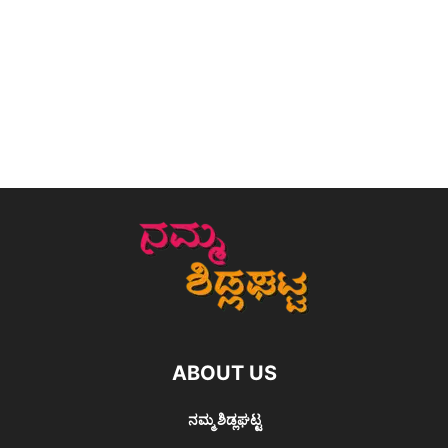
ABOUT US
ನಮ್ಮ ಶಿಡ್ಲಘಟ್ಟ