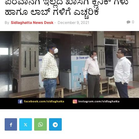
ಪರವಾನಗಿ ಇಲ್ಲದ ಖಾಸಗಿ ಕ್ಲಿನಿಕ್ ಗಳು
ಹಾಗೂ ಲಾಬ್ ಗಳಿಗೆ ಎಚ್ಚರಿಕೆ
0
By
Sidlaghatta News Desk
-
December 9, 2021