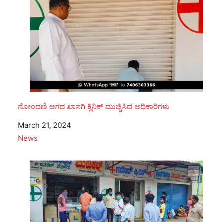
ನೋಂದಣಿ ಆಗದ ಖಾಸಗಿ ಕ್ಲಿನಿಕ್ ಮುಚ್ಚಿಸಿದ ಅಧಿಕಾರಿಗಳು
Date
March 21, 2024
In relation to
News