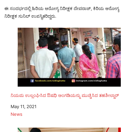
ಈ ಸಂದರ್ಭದಲ್ಲಿ ಹಿರಿಯ ಆರೋಗ್ಯ ನಿರೀಕ್ಷಕ ದೇವರಾಜ್, ಕಿರಿಯ ಆರೋಗ್ಯ
ನಿರೀಕ್ಷಕ ಸುನಿಲ್ ಉಪಸ್ಥಿತರಿದ್ದರು.
ನಿಯಮ ಉಲ್ಲಂಘಿಸಿದ ಔಷಧಿ ಅಂಗಡಿಯನ್ನು ಮುಚ್ಚಿಸಿದ ತಹಶೀಲ್ದಾರ್‍
Date
May 11, 2021
In relation to
News