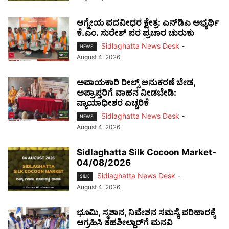
ಆಗ್ನೇಯ ಪದವೀಧರ ಕ್ಷೇತ್ರ: ಎನ್‌ಡಿಎ ಅಭ್ಯರ್ಥಿ
ಕೆ.ಎಂ. ಸುರೇಶ್ ಪರ ಪ್ರಚಾರ ಚುರುಕು
Sidlaghatta News Desk
-
NEWS
August 4, 2026
ಅಪಾಯಕಾರಿ ರೀಲ್ಸ್ ಅನುಕರಣೆ ಬೇಡ,
ಅಪ್ರಾಪ್ತರಿಗೆ ವಾಹನ ನೀಡಬೇಡಿ:
ನ್ಯಾಯಾಧೀಶರ ಎಚ್ಚರಿಕೆ
Sidlaghatta News Desk
-
NEWS
August 4, 2026
Sidlaghatta Silk Cocoon Market-
04/08/2026
Sidlaghatta News Desk
-
SILK
August 4, 2026
ಭೂಮಿ, ಸ್ಮಶಾನ, ನಿವೇಶನ ಸಮಸ್ಯೆ ಪರಿಹಾರಕ್ಕೆ
ಆಗ್ರಹಿಸಿ ತಹಶೀಲ್ದಾರ್‌ಗೆ ಮನವಿ