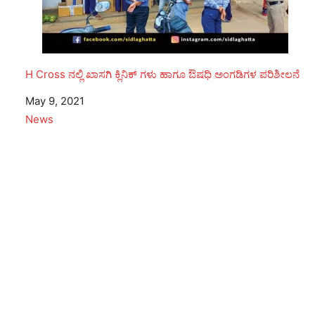
H Cross ನಲ್ಲಿ ಖಾಸಗಿ ಕ್ಲಿನಿಕ್ ಗಳು ಹಾಗೂ ಔಷಧಿ ಅಂಗಡಿಗಳ ಪರಿಶೀಲನೆ
Date
May 9, 2021
In relation to
News