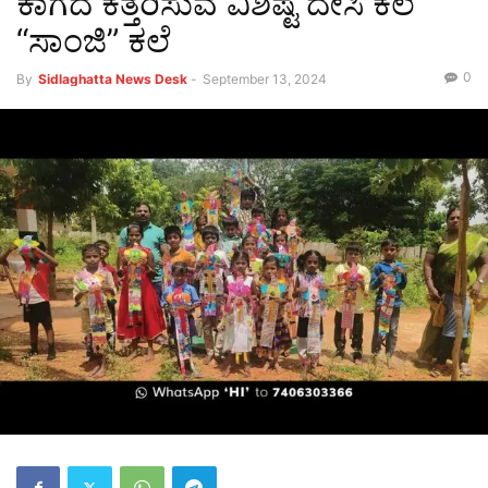
ಕಾಗದ ಕತ್ತರಿಸುವ ವಿಶಿಷ್ಟ ದೇಸಿ ಕಲೆ
“ಸಾಂಜಿ” ಕಲೆ
0
By
Sidlaghatta News Desk
-
September 13, 2024