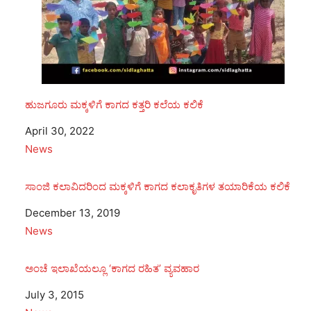
ಹುಜಗೂರು ಮಕ್ಕಳಿಗೆ ಕಾಗದ ಕತ್ತರಿ ಕಲೆಯ ಕಲಿಕೆ
Date
April 30, 2022
In relation to
News
ಸಾಂಜಿ ಕಲಾವಿದರಿಂದ ಮಕ್ಕಳಿಗೆ ಕಾಗದ ಕಲಾಕೃತಿಗಳ ತಯಾರಿಕೆಯ ಕಲಿಕೆ
Date
December 13, 2019
In relation to
News
ಅಂಚೆ ಇಲಾಖೆಯಲ್ಲೂ ‘ಕಾಗದ ರಹಿತ’ ವ್ಯವಹಾರ
Date
July 3, 2015