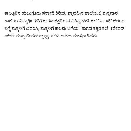
ತಾಲ್ಲೂಕಿನ ಹುಜುಗೂರು ಸರ್ಕಾರಿ ಕಿರಿಯ ಪ್ರಾಥಮಿಕ ಶಾಲೆಯಲ್ಲಿ ಶುಕ್ರವಾರ
ಶಾಲೆಯ ವಿದ್ಯಾರ್ಥಿಗಳಿಗೆ ಕಾಗದ ಕತ್ತರಿಸುವ ವಿಶಿಷ್ಟ ದೇಸಿ ಕಲೆ “ಸಾಂಜಿ” ಕಲೆಯ
ಬಗ್ಗೆ ಮಕ್ಕಳಿಗೆ ವಿವರಿಸಿ, ಮಕ್ಕಳಿಗೆ ಹಲವು ಬಗೆಯ “ಕಾಗದ ಕತ್ತರಿ ಕಲೆ” (ಪೇಪರ್
ಆರ್ಟ್ ಮತ್ತು ಪೇಪರ್ ಕ್ರಾಫ್ಟ್) ಕಲಿಸಿ ಅವರು ಮಾತನಾಡಿದರು.