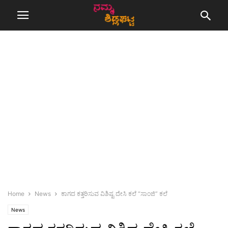
Home
News
ಕಾಗದ ಕತ್ತರಿಸುವ ವಿಶಿಷ್ಟ ದೇಸಿ ಕಲೆ “ಸಾಂಜಿ” ಕಲೆ
News