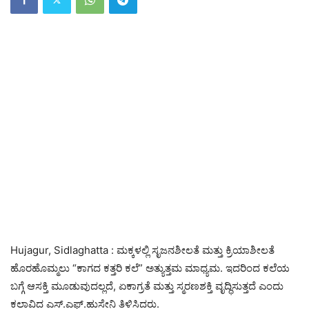
Hujagur, Sidlaghatta : ಮಕ್ಕಳಲ್ಲಿ ಸೃಜನಶೀಲತೆ ಮತ್ತು ಕ್ರಿಯಾಶೀಲತೆ
ಹೊರಹೊಮ್ಮಲು “ಕಾಗದ ಕತ್ತರಿ ಕಲೆ” ಅತ್ಯುತ್ತಮ ಮಾಧ್ಯಮ. ಇದರಿಂದ ಕಲೆಯ
ಬಗ್ಗೆ ಆಸಕ್ತಿ ಮೂಡುವುದಲ್ಲದೆ, ಏಕಾಗ್ರತೆ ಮತ್ತು ಸ್ಮರಣಶಕ್ತಿ ವೃದ್ಧಿಸುತ್ತದೆ ಎಂದು
ಕಲಾವಿದ ಎಸ್.ಎಫ್.ಹುಸೇನಿ ತಿಳಿಸಿದರು.