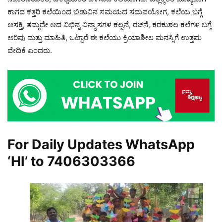
ಕಾಗದ ಕತ್ತರಿ ಕಲೆಯಿಂದ ಬಿಡುವಿನ ಸಮಯದ ಸದುಪಯೋಗ, ಕಲೆಯ ಬಗ್ಗೆ
ಆಸಕ್ತಿ, ತಮ್ಮದೇ ಆದ ವಿಭಿನ್ನ ವಿನ್ಯಾಸಗಳ ಕಲ್ಪನೆ, ರಚನೆ, ಕರಕುಶಲ ಕಲೆಗಳ ಬಗ್ಗೆ
ಅರಿವು ಮತ್ತು ಮಾಹಿತಿ, ಒಟ್ಟಾರೆ ಈ ಕಲೆಯು ಕ್ರಿಯಾಶೀಲ ಮನಸ್ಸಿಗೆ ಉತ್ತಮ
ವೇದಿಕೆ ಎಂದರು.
For Daily Updates WhatsApp
‘HI’ to
7406303366