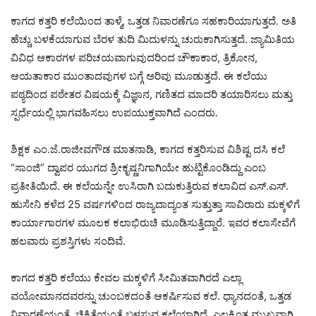
ಕಾಗದ ಕತ್ತರಿ ಕಲೆಯಿಂದ ತಾಳ್ಮೆ, ಒತ್ತಡ ನಿವಾರಣೆಗೂ ಸಹಕಾರಿಯಾಗುತ್ತದೆ. ಅತಿ
ಹೆಚ್ಚು ಬಳಕೆಯಾಗುವ ಬೆರಳ ತುದಿ ಮಿದುಳನ್ನು ಚುರುಕಾಗಿಸುತ್ತದೆ. ಜ್ಯಾಮಿತಿಯ
ವಿವಿಧ ಆಕಾರಗಳ ಪರಿಚಯವಾಗುವುದರಿಂದ ಚೌಕಾಕಾರ, ತ್ರಿಕೋನ,
ಆಯತಾಕಾರ ಮುಂತಾದವುಗಳ ಬಗ್ಗೆ ಅರಿವು ಮೂಡುತ್ತದೆ. ಈ ಕಲೆಯು
ಪಠ್ಯದಿಂದ ಪಠೇತರ ವಿಷಯಕ್ಕೆ ವಿಜ್ಞಾನ, ಗಣಿತದ ಮಾದರಿ ತಯಾರಿಸಲು ಮತ್ತು
ಸ್ಪರ್ಧೆಯಲ್ಲಿ ಭಾಗವಹಿಸಲು ಉಪಯುಕ್ತವಾಗಿದೆ ಎಂದರು.
ಶಿಕ್ಷಕ ಎಂ.ಜೆ.ರಾಜೀವಗೌಡ ಮಾತನಾಡಿ, ಕಾಗದ ಕತ್ತರಿಸುವ ವಿಶಿಷ್ಟ ದಸಿ ಕಲೆ
“ಸಾಂಜಿ” ದ್ವಾಪರ ಯುಗದ ಶ್ರೀಕೃಷ್ಣನಿಗಾಗಿಯೇ ಹುಟ್ಟಿಕೊಂಡಿದ್ದು ಎಂಬ
ಪ್ರತೀತಿಯಿದೆ. ಈ ಕಲೆಯನ್ನೇ ಉಸಿರಾಗಿ ಬದುಕುತ್ತಿರುವ ಕಲಾವಿದ ಎಸ್.ಎಸ್.
ಹುಸೇನಿ ಕಳೆದ 25 ವರ್ಷಗಳಿಂದ ರಾಜ್ಯದಾದ್ಯಂತ ಸುತ್ತುತ್ತಾ ಸಾವಿರಾರು ಮಕ್ಕಳಿಗೆ
ಕಾರ್ಯಾಗಾರಗಳ ಮೂಲಕ ಕಲಾಭಿರುಚಿ ಮೂಡಿಸುತ್ತಿದ್ದಾರೆ. ಇವರ ಕಲಾಸೇವೆಗೆ
ಹಲವಾರು ಪ್ರಶಸ್ತಿಗಳು ಸಂದಿವೆ.
ಕಾಗದ ಕತ್ತರಿ ಕಲೆಯು ಕೇವಲ ಮಕ್ಕಳಿಗೆ ಸೀಮಿತವಾಗಿರದೆ ಎಲ್ಲಾ
ವಯೋಮಾನದವರನ್ನು ಚುಂಬಕದಂತೆ ಆಕರ್ಷಿಸುವ ಕಲೆ. ಧ್ಯಾನದಂತೆ, ಒತ್ತಡ
ನಿವಾರಣೆಯಂತೆ, ಚಿಕಿತ್ಸೆಯಂತೆ ಬಳಸುವ ಕಲೆಯಾಗಿದೆ. ಎಲ್ಲಕ್ಕಿಂತ ಮುಖ್ಯವಾಗಿ