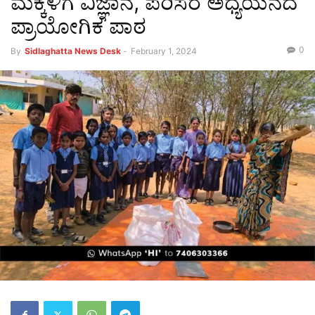
ಮಕ್ಕಳಿಗೆ ವಿಜ್ಞಾನ, ಪರಿಸರ ಅಧ್ಯಯನದ
ಪ್ರಾಯೋಗಿಕ ಪಾಠ
0
By
Sidlaghatta News Desk
-
February 1, 2024