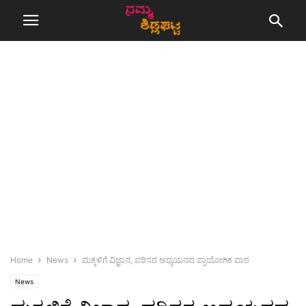
Home
News
ಮಕ್ಕಳಿಗೆ ವಿಜ್ಞಾನ, ಪರಿಸರ ಅಧ್ಯಯನದ ಪ್ರಾಯೋಗಿಕ ಪಾಠ
News