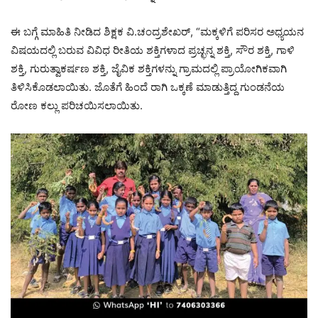
ಈ ಬಗ್ಗೆ ಮಾಹಿತಿ ನೀಡಿದ ಶಿಕ್ಷಕ ವಿ.ಚಂದ್ರಶೇಖರ್, “ಮಕ್ಕಳಿಗೆ ಪರಿಸರ ಅಧ್ಯಯನ
ವಿಷಯದಲ್ಲಿ ಬರುವ ವಿವಿಧ ರೀತಿಯ ಶಕ್ತಿಗಳಾದ ಪ್ರಚ್ಛನ್ನ ಶಕ್ತಿ, ಸೌರ ಶಕ್ತಿ, ಗಾಳಿ
ಶಕ್ತಿ, ಗುರುತ್ವಾಕರ್ಷಣ ಶಕ್ತಿ, ಜೈವಿಕ ಶಕ್ತಿಗಳನ್ನು ಗ್ರಾಮದಲ್ಲಿ ಪ್ರಾಯೋಗಿಕವಾಗಿ
ತಿಳಿಸಿಕೊಡಲಾಯಿತು. ಜೊತೆಗೆ ಹಿಂದೆ ರಾಗಿ ಒಕ್ಕಣೆ ಮಾಡುತ್ತಿದ್ದ ಗುಂಡನೆಯ
ರೋಣ ಕಲ್ಲು ಪರಿಚಯಿಸಲಾಯಿತು.