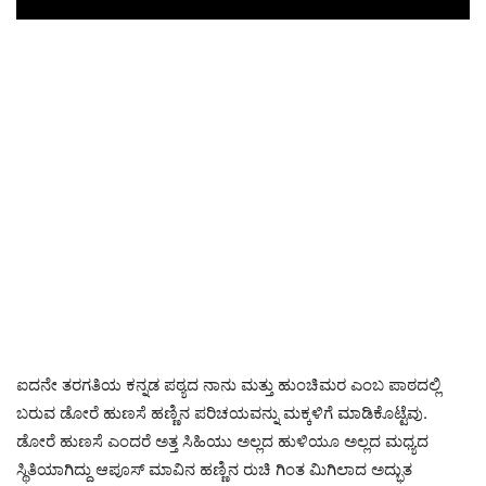
ಐದನೇ ತರಗತಿಯ ಕನ್ನಡ ಪಠ್ಯದ ನಾನು ಮತ್ತು ಹುಂಚಿಮರ ಎಂಬ ಪಾಠದಲ್ಲಿ
ಬರುವ ಡೋರೆ ಹುಣಸೆ ಹಣ್ಣಿನ ಪರಿಚಯವನ್ನು ಮಕ್ಕಳಿಗೆ ಮಾಡಿಕೊಟ್ಟೆವು.
ಡೋರೆ ಹುಣಸೆ ಎಂದರೆ ಅತ್ತ ಸಿಹಿಯು ಅಲ್ಲದ ಹುಳಿಯೂ ಅಲ್ಲದ ಮಧ್ಯದ
ಸ್ಥಿತಿಯಾಗಿದ್ದು ಆಪೂಸ್ ಮಾವಿನ ಹಣ್ಣಿನ ರುಚಿ ಗಿಂತ ಮಿಗಿಲಾದ ಅದ್ಭುತ