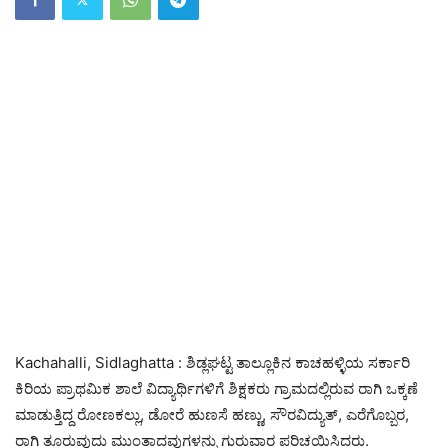
Kachahalli, Sidlaghatta : ಶಿಡ್ಲಘಟ್ಟ ತಾಲ್ಲೂಕಿನ ಕಾಚಹಳ್ಳಿಯ ಸರ್ಕಾರಿ
ಕಿರಿಯ ಪ್ರಾಥಮಿಕ ಶಾಲೆ ವಿದ್ಯಾರ್ಥಿಗಳಿಗೆ ಶಿಕ್ಷಕರು ಗ್ರಾಮದಲ್ಲಿರುವ ರಾಗಿ ಒಕ್ಕಣೆ
ಮಾಡುತ್ತಿದ್ದ ರೋಣಕಲ್ಲು, ಡೋರೆ ಹುಣಸೆ ಹಣ್ಣು, ಸೌರವಿದ್ಯುತ್, ಎರೆಗೊಬ್ಬರ,
ರಾಗಿ ತೂರುವುದು ಮುಂತಾದವುಗಳನ್ನು ಗುರುವಾರ ಪರಿಚಯಿಸಿದರು.