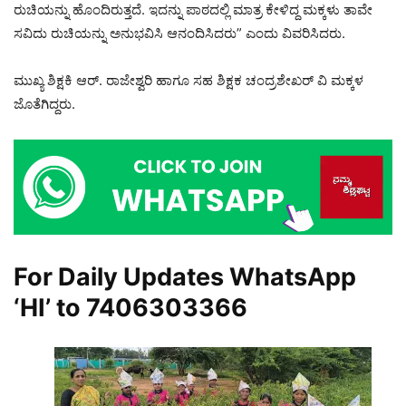
ರುಚಿಯನ್ನು ಹೊಂದಿರುತ್ತದೆ. ಇದನ್ನು ಪಾಠದಲ್ಲಿ ಮಾತ್ರ ಕೇಳಿದ್ದ ಮಕ್ಕಳು ತಾವೇ
ಸವಿದು ರುಚಿಯನ್ನು ಅನುಭವಿಸಿ ಆನಂದಿಸಿದರು” ಎಂದು ವಿವರಿಸಿದರು.
ಮುಖ್ಯ ಶಿಕ್ಷಕಿ ಆರ್. ರಾಜೇಶ್ವರಿ ಹಾಗೂ ಸಹ ಶಿಕ್ಷಕ ಚಂದ್ರಶೇಖರ್ ವಿ ಮಕ್ಕಳ
ಜೊತೆಗಿದ್ದರು.
For Daily Updates WhatsApp
‘HI’ to
7406303366