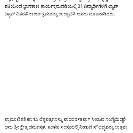
ವತಿಯಿಂದ ಜ್ಞಾನತಾಣ ಕಾರ್ಯಕ್ರಮದಡಿಯಲ್ಲಿ 31 ವಿದ್ಯಾರ್ಥಿಗಳಿಗೆ ಲ್ಯಾಪ್
ಟ್ಯಾಪ್ ವಿತರಣೆ ಕಾರ್ಯಕ್ರಮವನ್ನು ಉದ್ಘಾಟಿಸಿ ಅವರು ಮಾತನಾಡಿದರು.
ಪ್ರಾಮಾಣಿಕತೆ ಹಾಗೂ ಲೆಕ್ಕಪತ್ರಗಳನ್ನು ಪಾರದರ್ಶಕವಾಗಿ ನೀಡುವ ಸಂಸ್ಥೆಯಿದ್ದರೆ
ಅದು ಶ್ರೀ ಕ್ಷೇತ್ರ ಧರ್ಮಸ್ಥಳ. ಇಂತಹ ಸಂಸ್ಥೆಯಲ್ಲಿ ನೀಡುವ ಸೌಲಭ್ಯವನ್ನು ಉತ್ತಮ