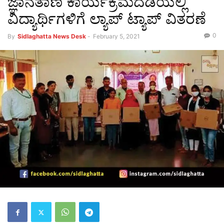
ಜ್ಞಾನತಾಣ ಕಾರ್ಯಕ್ರಮದಡಿಯಲ್ಲಿ
ವಿದ್ಯಾರ್ಥಿಗಳಿಗೆ ಲ್ಯಾಪ್ ಟ್ಯಾಪ್ ವಿತರಣೆ
0
By
Sidlaghatta News Desk
-
February 5, 2021