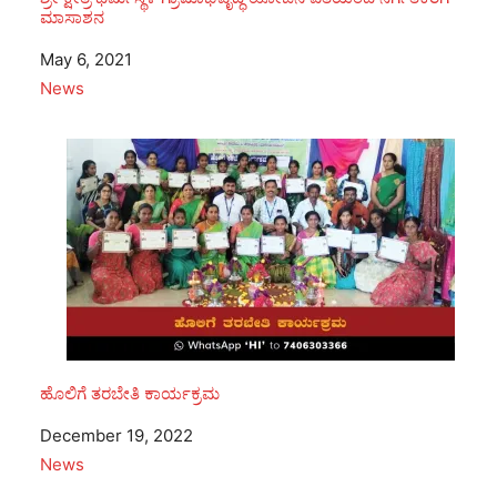
ಮಾಸಾಶನ
Date
May 6, 2021
In relation to
News
ಹೊಲಿಗೆ ತರಬೇತಿ ಕಾರ್ಯಕ್ರಮ
Date
December 19, 2022
In relation to
News