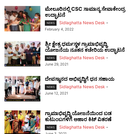
ಮೇಲೂರಿನಲ್ಲಿ CSC ಸಾಮಾನ್ಯ ಸೇವಾಕೇಂದ್ರ
ಉದ್ಘಾಟನೆ
Sidlaghatta News Desk
-
NEWS
February 4, 2022
ಶ್ರೀ ಕ್ಷೇತ್ರ ಧರ್ಮಸ್ಥಳ ಗ್ರಾಮಾಭಿವೃದ್ಧಿ
ಯೋಜನೆಯ ನೂತನ ಕಚೇರಿಯ ಉದ್ಘಾಟನೆ
Sidlaghatta News Desk
-
NEWS
June 29, 2021
ದೇವಸ್ಥಾನದ ಅಭಿವೃದ್ಧಿಗೆ ಧನ ಸಹಾಯ
Sidlaghatta News Desk
-
NEWS
June 12, 2021
ಗ್ರಾಮಾಭಿವೃದ್ಧಿ ಯೋಜನೆಯಿಂದ ಬಡ
ಕುಟುಂಬಗಳಿಗೆ ಆಹಾರ ಕಿಟ್ ವಿತರಣೆ
Sidlaghatta News Desk
-
NEWS
June 3, 2021