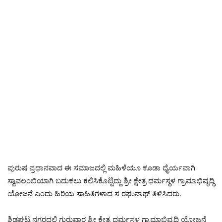
ಪುರುಷ ಪ್ರಧಾನವಾದ ಈ ಸಮಾಜದಲ್ಲಿ ಮಹಿಳೆಯೂ ಕೂಡಾ ಧೈರ್ಯವಾಗಿ
ಸ್ವಾವಲಂಬಿಯಾಗಿ ಬದುಕಲು ಕಲಿಸಿಕೊಟ್ಟಿದ್ದು ಶ್ರೀ ಕ್ಷೇತ್ರ ಧರ್ಮಸ್ಥಳ ಗ್ರಾಮಾಭಿವೃದ್ಧಿ
ಯೋಜನೆ ಎಂದು ಹಿರಿಯ ಸಾಹಿತಿಗಳಾದ ಸ ರಘುನಾಥ್ ತಿಳಿಸಿದರು.
ಶಿಡ್ಲಘಟ್ಟ ನಗರದಲ್ಲಿ ಗುರುವಾರ ಶ್ರೀ ಕ್ಷೇತ್ರ ಧರ್ಮಸ್ಥಳ ಗ್ರಾಮಾಭಿವೃದ್ಧಿ ಯೋಜನೆ