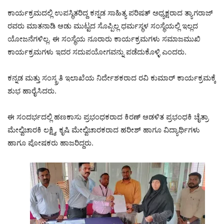
ಕಾರ್ಯಕ್ರಮದಲ್ಲಿ ಉಪಸ್ಥಿತರಿದ್ದ ಕನ್ನಡ ಸಾಹಿತ್ಯ ಪರಿಷತ್ ಅಧ್ಯಕ್ಷರಾದ ತ್ಯಾಗರಾಜ್
ರವರು ಮಾತನಾಡಿ ಆಡು ಮುಟ್ಟದ ಸೊಪ್ಪಿಲ್ಲ ಧರ್ಮಸ್ಥಳ ಸಂಸ್ಥೆಯಲ್ಲಿ ಇಲ್ಲದ
ಯೋಜನೆಗಳಿಲ್ಲ. ಈ ಸಂಸ್ಥೆಯ ನೂರಾರು ಕಾರ್ಯಕ್ರಮಗಳು ಸಮಾಜಮುಖಿ
ಕಾರ್ಯಕ್ರಮಗಳು ಇದರ ಸದುಪಯೋಗವನ್ನು ಪಡೆದುಕೊಳ್ಳಿ ಎಂದರು.
ಕನ್ನಡ ಮತ್ತು ಸಂಸ್ಕ್ರತಿ ಇಲಾಖೆಯ ನಿರ್ದೇಶಕರಾದ ರವಿ ಕುಮಾರ್ ಕಾರ್ಯಕ್ರಮಕ್ಕೆ
ಶುಭ ಹಾರೈಸಿದರು.
ಈ ಸಂದರ್ಭದಲ್ಲಿ ಹಣಕಾಸು ಪ್ರಭಂಧಕರಾದ ಕಿರಣ್ ಆಡಳಿತ ಪ್ರಭಂಧಕಿ ಚೈತ್ರಾ
ಮೇಲ್ವಿಚಾರಕಿ ಲಕ್ಷ್ಮಿ, ಕೃಷಿ ಮೇಲ್ವಿಚಾರಕರಾದ ಹರೀಶ್ ಹಾಗೂ ವಿದ್ಯಾರ್ಥಿಗಳು
ಹಾಗೂ ಪೋಷಕರು ಹಾಜರಿದ್ದರು.