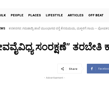
SILK
PEOPLE
PLACES
LIFESTYLE
ARTICLES
OFF BEAT
EWS
Sidlaghatta Silk Cocoon Market-06/08/2026
ೀವವೈವಿಧ್ಯ ಸಂರಕ್ಷಣೆ” ತರಬೇತಿ
Facebo
Share
- Advertisement -