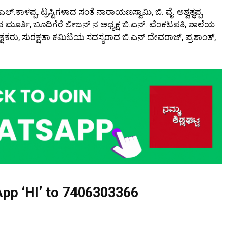
.ಕಾಳಪ್ಪ, ಟ್ರಸ್ಟಿಗಳಾದ ಸಂತೆ ನಾರಾಯಣಸ್ವಾಮಿ, ಬಿ. ವೈ. ಅಶ್ವತ್ಥಪ್ಪ,
ೂರ್ತಿ, ಬೂದಿಗೆರೆ ಲೀಜನ್ ನ ಅಧ್ಯಕ್ಷ ಬಿ.ಎನ್. ವೆಂಕಟಪತಿ, ಶಾಲೆಯ
ಕ್ಷಕರು, ಸುರಕ್ಷತಾ ಕಮಿಟಿಯ ಸದಸ್ಯರಾದ ಬಿ.ಎನ್.ದೇವರಾಜ್, ಪ್ರಶಾಂತ್,
pp ‘HI’ to
7406303366