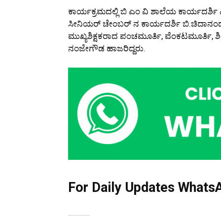
ಕಾರ್ಯಕ್ರಮದಲ್ಲಿ ಬಿ ಎಂ ವಿ ಶಾಲೆಯ ಕಾರ್ಯದರ್ಶಿ ಎಲ್
ಸೀನಿಯರ್ ಚೇಂಬರ್ ನ ಕಾರ್ಯದರ್ಶಿ ಬಿ.ಚಿದಾನಂದ ಮ
ಮುಖ್ಯಶಿಕ್ಷಕರಾದ ಪಂಚಮೂರ್ತಿ, ವೆಂಕಟಮೂರ್ತಿ, ಶಿ
ನಂಜೇಗೌಡ ಹಾಜರಿದ್ದರು.
For Daily Updates WhatsA