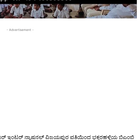
- Advertisement -
ಂಬರ್ ಇಂಟರ್ ನ್ಯಾಷನಲ್ ವಿಜಯಪುರ ವತಿಯಿಂದ ಭಕ್ತರಹಳ್ಳಿಯ ಬಿಎಂಬಿ