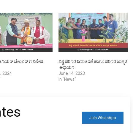
 ಸೀನಿಯರ್ ಚೇಂಬರ್ ಗೆ ವಿಶೇಷ
ವಿಶ್ವ ಪರಿಸರ ದಿನಾಚರಣೆ ಹಾಗೂ ಪರಿಸರ ಜಾಗೃತಿ
ಅಭಿಯನ
, 2024
June 14, 2023
"
In "News"
ates
Join WhatsApp