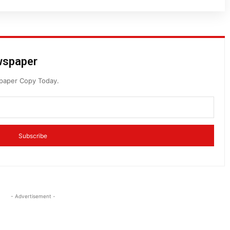
ewspaper
spaper Copy Today.
Subscribe
- Advertisement -