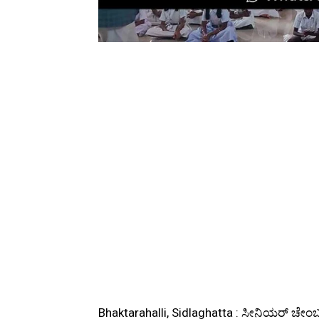
Bhaktarahalli, Sidlaghatta : ಸೀನಿಯರ್ ಚೇ