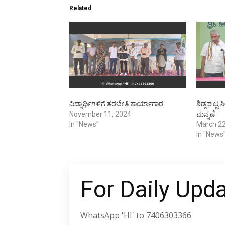
Related
ವಿದ್ಯಾರ್ಥಿಗಳಿಗೆ ತರಬೇತಿ ಕಾರ್ಯಾಗಾರ
ಶಿಡ್ಲಘಟ್ಟ
November 11, 2024
ಮನ್ನಣೆ
In "News"
March 22
In "News
For Daily Upd
WhatsApp 'HI' to 7406303366