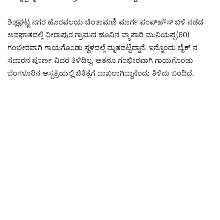
ಶಿಡ್ಲಘಟ್ಟ ನಗರ ಹೊರವಲಯ ಚಿಂತಾಮಣಿ ಮಾರ್ಗ ಪಂಪ್‌ಹೌಸ್ ಬಳಿ ನಡೆದ
ಅಪಘಾತದಲ್ಲಿ ವೀರಾಪುರ ಗ್ರಾಮದ ಹೂವಿನ ವ್ಯಾಪಾರಿ ಮುನಿಯಪ್ಪ(60)
ಗಂಭೀರವಾಗಿ ಗಾಯಗೊಂಡು ಸ್ಥಳದಲ್ಲೆ ಮೃತಪಟ್ಟಿದ್ದಾನೆ. ಇನ್ನೊಂದು ಬೈಕ್‌ ನ
ಸವಾರನ ಪೂರ್ಣ ವಿವರ ತಿಳಿದಿಲ್ಲ. ಆತನೂ ಗಂಭೀರವಾಗಿ ಗಾಯಗೊಂಡು
ಬೆಂಗಳೂರಿನ ಆಸ್ಪತ್ರೆಯಲ್ಲಿ ಚಿಕಿತ್ಸೆಗೆ ದಾಖಲಾಗಿದ್ದಾನೆಂದು ತಿಳಿದು ಬಂದಿದೆ.