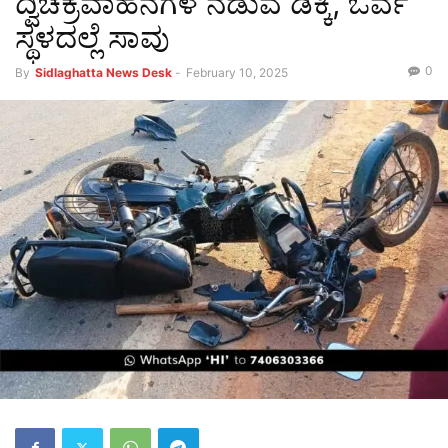
ದ್ವಿಚಕ್ರವಾಹನಗಳ ನಡುವೆ ಡಿಕ್ಕಿ, ಓರ್ವ
ಸ್ಥಳದಲ್ಲೆ ಸಾವು
0
By
Sidlaghatta News Desk
-
February 10, 2025