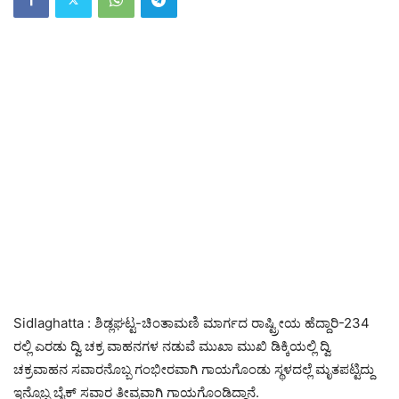
Sidlaghatta : ಶಿಡ್ಲಘಟ್ಟ-ಚಿಂತಾಮಣಿ ಮಾರ್ಗದ ರಾಷ್ಟ್ರೀಯ ಹೆದ್ದಾರಿ-234
ರಲ್ಲಿ ಎರಡು ದ್ವಿ ಚಕ್ರ ವಾಹನಗಳ ನಡುವೆ ಮುಖಾ ಮುಖಿ ಡಿಕ್ಕಿಯಲ್ಲಿ ದ್ವಿ
ಚಕ್ರವಾಹನ ಸವಾರನೊಬ್ಬ ಗಂಭೀರವಾಗಿ ಗಾಯಗೊಂಡು ಸ್ಥಳದಲ್ಲೆ ಮೃತಪಟ್ಟಿದ್ದು
ಇನ್ನೊಬ್ಬ ಬೈಕ್ ಸವಾರ ತೀವ್ರವಾಗಿ ಗಾಯಗೊಂಡಿದ್ದಾನೆ.