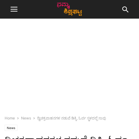
Home
News
ದ್ವಿಚಕ್ರವಾಹನಗಳ ನಡುವೆ ಡಿಕ್ಕಿ, ಓರ್ವ ಸ್ಥಳದಲ್ಲೆ ಸಾವು
News