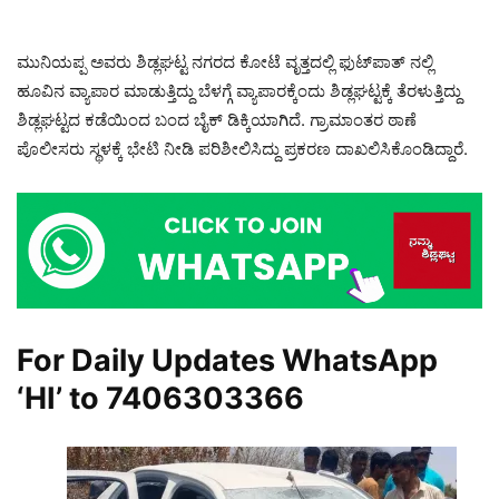
ಮುನಿಯಪ್ಪ ಅವರು ಶಿಡ್ಲಘಟ್ಟ ನಗರದ ಕೋಟೆ ವೃತ್ತದಲ್ಲಿ ಫುಟ್‌ಪಾತ್‌ ನಲ್ಲಿ
ಹೂವಿನ ವ್ಯಾಪಾರ ಮಾಡುತ್ತಿದ್ದು ಬೆಳಗ್ಗೆ ವ್ಯಾಪಾರಕ್ಕೆಂದು ಶಿಡ್ಲಘಟ್ಟಕ್ಕೆ ತೆರಳುತ್ತಿದ್ದು
ಶಿಡ್ಲಘಟ್ಟದ ಕಡೆಯಿಂದ ಬಂದ ಬೈಕ್ ಡಿಕ್ಕಿಯಾಗಿದೆ. ಗ್ರಾಮಾಂತರ ಠಾಣೆ
ಪೊಲೀಸರು ಸ್ಥಳಕ್ಕೆ ಭೇಟಿ ನೀಡಿ ಪರಿಶೀಲಿಸಿದ್ದು ಪ್ರಕರಣ ದಾಖಲಿಸಿಕೊಂಡಿದ್ದಾರೆ.
For Daily Updates WhatsApp
‘HI’ to
7406303366