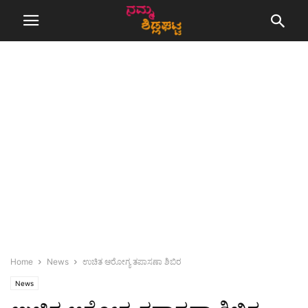
Home
News
ಉಚಿತ ಆರೋಗ್ಯ ತಪಾಸಣಾ ಶಿಬಿರ
News