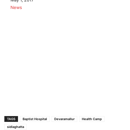
In relation to
News
TAGS
Baptist Hospital
Devaramallur
Health Camp
sidlaghatta