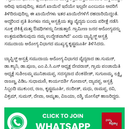
ಅರಿವು ಇರುವುದಿಲ್ಲ. ತಮಗೆ ಖಾಯಿಲೆ ಇದೆಯೇ ಇಲ್ಲವೇ ಎಂಬುದೂ ಅವರಿಗೆ
ತಿಳಿದಿರುವುದಿಲ್ಲ. ಈ ಖಾಯಿಲೆಗಳು ಇತರ ಖಾಯಿಲೆಗಳಿಗೆ ರಹದಾರಿಯಿದ್ದಂತೆ.
ಆದ್ದರಿಂದ ಪ್ರತಿ ತಿಂಗಳೂ ನಮ್ಮ ಆಸ್ಪತ್ರೆಯ ತಜ್ಞ ವೈದ್ಯರು ಬಂದು ಪರೀಕ್ಷೆ ನಡೆಸಿ
ಸೂಕ್ತ ಚಿಕಿತ್ಸೆ ಮತ್ತು ಔಷಧಿಗಳನ್ನು ನೀಡುತ್ತಾರೆ. ಗ್ರಾಮೀಣ ಜನರ ಆರೋಗ್ಯವನ್ನು
ಉತ್ತಮಪಡಿಸುವುದು ನಮ್ಮ ಉದ್ದೇಶವಾಗಿದೆ” ಎಂದು ಬ್ಯಾಪ್ಟಿಸ್ಟ್ ಆಸ್ಪತ್ರೆ
ಸಮುದಾಯ ಆರೋಗ್ಯ ವಿಭಾಗದ ಮುಖ್ಯಸ್ಥ ಕೃಷ್ಣಮೂರ್ತಿ ತಿಳಿಸಿದರು.
ಬ್ಯಾಪ್ಟಿಸ್ಟ್ ಆಸ್ಪತ್ರೆ ಸಮುದಾಯ ಆರೋಗ್ಯ ವಿಭಾಗದ ವೈದ್ಯರಾದ ಡಾ.ಸುಮನ್,
ಡಾ.ಕ್ಯಾನಿ, ಡಾ.ಪೂಜ, ಎಂ.ಪಿ.ಸಿ.ಎಸ್ ಅಧ್ಯಕ್ಷ ದೇವರಾಜ್, ಗ್ರಾಮ ಪಂಚಾಯಿತಿ
ಅಧ್ಯಕ್ಷೆ ಸುಶೀಲಮ್ಮ ಮುನಿಶಾಮಪ್ಪ, ಸದಸ್ಯರಾದ ವೆಂಕಟೇಶ್, ಸುಗುಣಮ್ಮ, ಲಕ್ಷ್ಮಿ,
ರಾಜಣ್ಣ, ಪಿಡಿಒ ಸುಧಾಮಣಿ, ಕಾರ್ಯದರ್ಶಿ ಗೋಪಾಲ್, ದ್ಯಾವಪ್ಪ, ಆಸ್ಪತ್ರೆ
ಸಿಬ್ಬಂದಿ ಮುಕುಂದ, ರಾಜ, ಕೃಷ್ಣಮೂರ್ತಿ, ನಂದೀಶ್, ಮಧು, ರಾಮಪ್ಪ, ರವಿ,
ವಿಕ್ರಮ್, ಸುಮನ್, ದೇವಾ, ಅಮೃತಾ, ವಿಜಯಾ, ರಶ್ಮಿ, ಜೋಸೆಫ್ ಹಾಜರಿದ್ದರು.