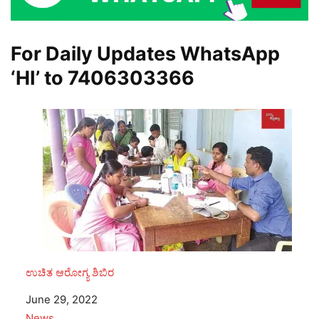
For Daily Updates WhatsApp
‘HI’ to
7406303366
ಉಚಿತ ಆರೋಗ್ಯ ಶಿಬಿರ
Date
June 29, 2022
In relation to
News