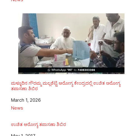
ಮಳ್ಳೂರಿನ ಗೌರಮ್ಮ ಮಲ್ಲಶೆಟ್ಟಿ ಆರೋಗ್ಯ ಕೇಂದ್ರದಲ್ಲಿ ಉಚಿತ ಅರೋಗ್ಯ
ತಪಾಸಣಾ ಶಿಬಿರ
Date
March 1, 2026
In relation to
News
ಉಚಿತ ಆರೋಗ್ಯ ತಪಾಸಣಾ ಶಿಬಿರ
Date
May 1, 2017