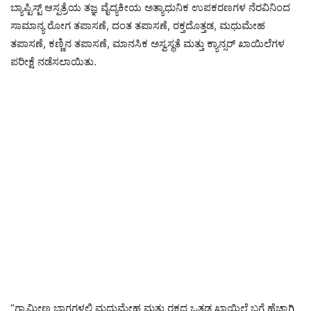
ಬ್ಯಾಪ್ಟಿಸ್ಟ್ ಆಸ್ಪತ್ರೆಯ ತಜ್ಞ ವೈದ್ಯಕೀಯ ಅತ್ಯಾಧುನಿಕ ಉಪಕರಣಗಳ ನೆರವಿನಿಂದ
ಸಾಮಾನ್ಯ ರೋಗ ತಪಾಸಣೆ, ದಂತ ತಪಾಸಣೆ, ರಕ್ತದೊತ್ತಡ, ಮಧುಮೇಹ
ತಪಾಸಣೆ, ಕಣ್ಣಿನ ತಪಾಸಣೆ, ಮಾನಸಿಕ ಅಸ್ವಸ್ಥತೆ ಮತ್ತು ಕ್ಯಾನ್ಸರ್ ಖಾಯಿಲೆಗಳ
ಪರೀಕ್ಷೆ ನಡೆಸಲಾಯಿತು.
“ಗ್ರಾಮೀಣ ಭಾಗಗಳಲ್ಲಿ ಮಧುಮೇಹ ಮತ್ತು ರಕ್ತದ ಒತ್ತಡ ಖಾಯಿಲೆ ಬಗ್ಗೆ ಹೆಚ್ಚಾಗಿ