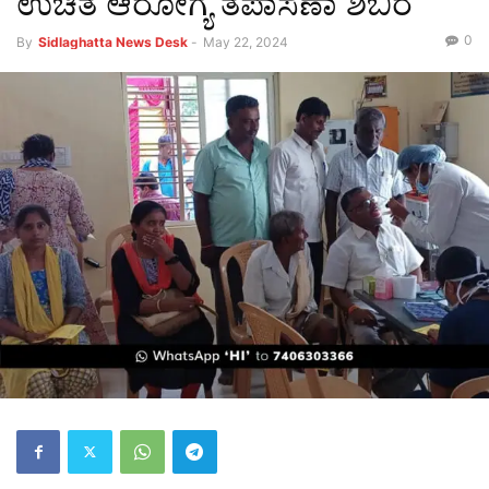
ಉಚಿತ ಆರೋಗ್ಯ ತಪಾಸಣಾ ಶಿಬಿರ
0
By
Sidlaghatta News Desk
-
May 22, 2024