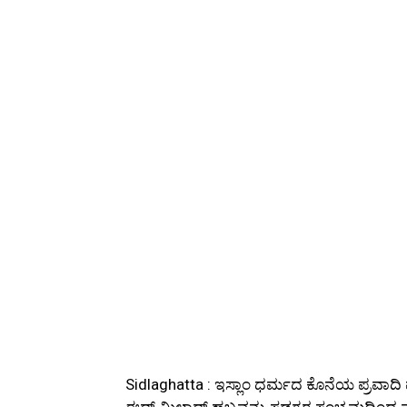
Sidlaghatta : ಇಸ್ಲಾಂ ಧರ್ಮದ ಕೊನೆಯ ಪ್ರವ
ಈದ್ ಮಿಲಾದ್ ಹಬ್ಬವನ್ನು ಸಡಗರ ಸಂಭ್ರಮದಿಂದ 