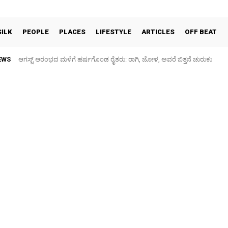
SILK
PEOPLE
PLACES
LIFESTYLE
ARTICLES
OFF BEAT
EWS
ಕನಕನಗರ: ಗರುಡಾದ್ರಿ ಶಾಲೆ ಮುಂಭಾಗದ ರಸ್ತೆ ಕೆಸರುಮಯ, ಮಕ್ಕಳಿಗೆ ಗಾಯ – ಪೋಷಕ