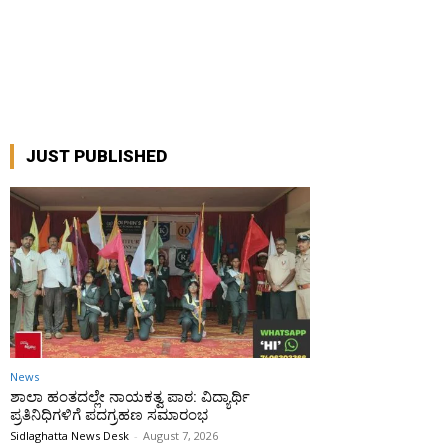
JUST PUBLISHED
News
ಶಾಲಾ ಹಂತದಲ್ಲೇ ನಾಯಕತ್ವ ಪಾಠ: ವಿದ್ಯಾರ್ಥಿ
ಪ್ರತಿನಿಧಿಗಳಿಗೆ ಪದಗ್ರಹಣ ಸಮಾರಂಭ
Sidlaghatta News Desk
-
August 7, 2026