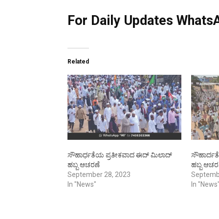
For Daily Updates WhatsA
Related
ಸೌಹಾರ್ಧತೆಯ ಪ್ರತೀಕವಾದ ಈದ್ ಮಿಲಾದ್
ಸೌಹಾರ್ದತ
ಹಬ್ಬ ಆಚರಣೆ
ಹಬ್ಬ ಆಚರ
September 28, 2023
Septemb
In "News"
In "News