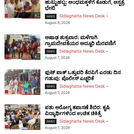
ಹುಟ್ಟುಹಬ್ಬ: ಅಂಧಮಕ್ಕಳಿಗೆ ಕೊಡುಗೆ, ಆಸ್ಪತ್ರೆ
ಭೇಟಿ
Sidlaghatta News Desk
-
NEWS
August 8, 2026
ಆಷಾಢ ಶುಕ್ರವಾರ: ಮಳೆಗಾಗಿ
ಗ್ರಾಮದೇವತೆಯರ ಅದ್ದೂರಿ ಮೆರವಣಿಗೆ
Sidlaghatta News Desk
-
NEWS
August 7, 2026
ಫುಟ್‌ ಪಾತ್ ಒತ್ತುವರಿ ತೆರವಿಗೆ ಎರಡು ದಿನ
ಗಡುವು: ಪೊಲೀಸ್ ಎಚ್ಚರಿಕೆ
Sidlaghatta News Desk
-
NEWS
August 7, 2026
ಪಶು ಆರೋಗ್ಯ ತಪಾಸಣೆ ಶಿಬಿರ: ಕೃಷಿ
ವಿದ್ಯಾರ್ಥಿಗಳಿಂದ ಉಚಿತ ಚಿಕಿತ್ಸೆ
Sidlaghatta News Desk
-
NEWS
August 7, 2026