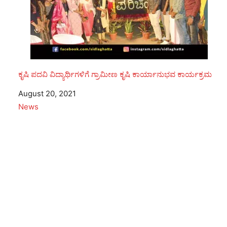
ಕೃಷಿ ಪದವಿ ವಿದ್ಯಾರ್ಥಿಗಳಿಗೆ ಗ್ರಾಮೀಣ ಕೃಷಿ ಕಾರ್ಯಾನುಭವ ಕಾರ್ಯಕ್ರಮ
Date
August 20, 2021
In relation to
News