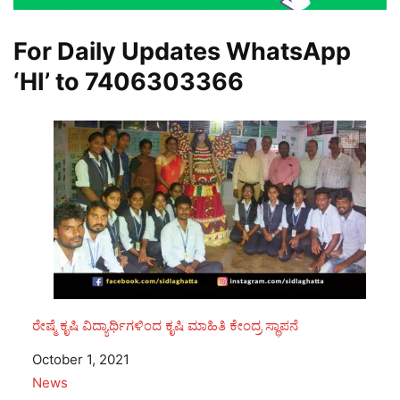
For Daily Updates WhatsApp
‘HI’ to
7406303366
ರೇಷ್ಮೆ ಕೃಷಿ ವಿದ್ಯಾರ್ಥಿಗಳಿಂದ ಕೃಷಿ ಮಾಹಿತಿ ಕೇಂದ್ರ ಸ್ಥಾಪನೆ
Date
October 1, 2021
In relation to
News