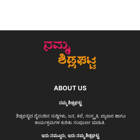
ABOUT US
ನಮ್ಮ ಶಿಡ್ಲಘಟ್ಟ
ಶಿಡ್ಲಘಟ್ಟದ ದೈನಂದಿನ ಸುದ್ದಿಗಳು, ಜನ, ಕಲೆ, ಸಂಸ್ಕೃತಿ, ವ್ಯಾಪಾರ ಹಾಗೂ
ಕಾರ್ಯಕ್ರಮಗಳ ಕುರಿತು ಸಂಪೂರ್ಣ ಮಾಹಿತಿ.
ಇದು ನಮ್ಮೂರು, ಇದು ನಮ್ಮ ಶಿಡ್ಲಘಟ್ಟ