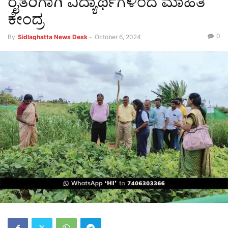
ರೈತರಿಗಾಗಿ ವಿದ್ಯಾರ್ಥಿಗಳಿಂದ ಮಾಹಿತಿ
ಕೇಂದ್ರ
0
By
Sidlaghatta News Desk
-
October 6, 2024