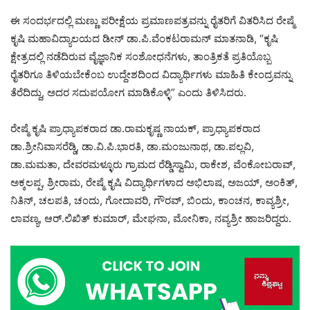
ಈ ಸಂದರ್ಭದಲ್ಲಿ ಮಣ್ಣು ಪರೀಕ್ಷೆಯ ಪ್ರಮಾಣಪತ್ರವನ್ನು ರೈತರಿಗೆ ವಿತರಿಸಿದ ರೇಷ್ಮೆ
ಕೃಷಿ ಮಹಾವಿದ್ಯಾಲಯದ ಡೀನ್ ಡಾ.ಪಿ.ವೆಂಕಟರಾಮನ್ ಮಾತನಾಡಿ, “ಕೃಷಿ
ಕ್ಷೇತ್ರದಲ್ಲಿ ನಡೆದಿರುವ ವೈಜ್ಞಾನಿಕ ಸಂಶೋಧನೆಗಳು, ತಾಂತ್ರಿಕತೆ ಪ್ರತಿಯೊಬ್ಬ
ರೈತರಿಗೂ ತಿಳಿಯಬೇಕೆಂಬ ಉದ್ದೇಶದಿಂದ ವಿದ್ಯಾರ್ಥಿಗಳು ಮಾಹಿತಿ ಕೇಂದ್ರವನ್ನು
ತೆರೆದಿದ್ದು, ಅದರ ಸದುಪಯೋಗ ಮಾಡಿಕೊಳ್ಳಿ” ಎಂದು ತಿಳಿಸಿದರು.
ರೇಷ್ಮೆ ಕೃಷಿ ಪ್ರಾಧ್ಯಾಪಕರಾದ ಡಾ.ರಾಮಕೃಷ್ಣ ನಾಯಕ್, ಪ್ರಾಧ್ಯಾಪಕರಾದ
ಡಾ.ಶ್ರೀನಿವಾಸರೆಡ್ಡಿ, ಡಾ.ವಿ.ಪಿ.ಭಾರತಿ, ಡಾ.ಮಂಜುನಾಥ, ಡಾ.ಪಲ್ಲವಿ,
ಡಾ.ಮಮತಾ, ದೇವರಮಳ್ಳೂರು ಗ್ರಾಮದ ರೆಡ್ಡಿಸ್ವಾಮಿ, ರಾಕೇಶ, ವೆಂಕೋಬರಾವ್,
ಅಕ್ಕಲಪ್ಪ, ಶ್ರೀರಾಮ, ರೇಷ್ಮೆ ಕೃಷಿ ವಿದ್ಯಾರ್ಥಿಗಳಾದ ಅಭಿಲಾಷ, ಅಜಯ್, ಅಂಕಿತ್,
ನಿತಿನ್, ಚಲಪತಿ, ಚಂದು, ಗೋದಾವರಿ, ಗೌರವ್, ಬಿಂದು, ಕಾಂಚನ, ಕಾವ್ಯಶ್ರೀ,
ಲಾವಣ್ಯ, ಆರ್.ಲಿಖಿತ್ ಕುಮಾರ್, ಮೇಘನಾ, ಮೋನಿಕಾ, ನವ್ಯಶ್ರೀ ಹಾಜರಿದ್ದರು.