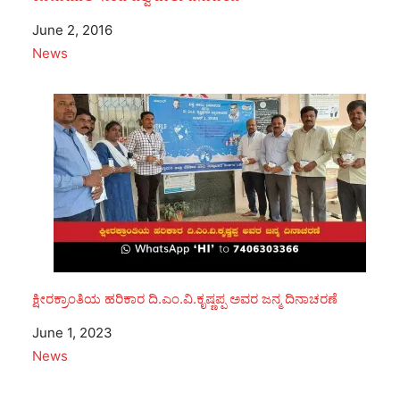
Date
June 2, 2016
In relation to
News
ಕ್ಷೀರಕ್ರಾಂತಿಯ ಹರಿಕಾರ ದಿ.ಎಂ.ವಿ.ಕೃಷ್ಣಪ್ಪ ಅವರ ಜನ್ಮ ದಿನಾಚರಣೆ
Date
June 1, 2023
In relation to
News