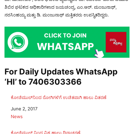
ಶಿಬಿರ ಘಟಕದ ಅಧಿಕಾರಿಗಳಾದ ಜಯಚಂದ್ರ, ಎಂ.ಆರ್. ಮಂಜುನಾಥ್,
ನರಸಿಂಹಯ್ಯ ಮತ್ತು ಡಿ. ಮಂಜುನಾಥ್ ಮತ್ತಿತರರು ಉಪಸ್ಥಿತರಿದ್ದರು.
For Daily Updates WhatsApp
‘HI’ to
7406303366
ಕೋಚಿಮುಲ್‌ನಿಂದ ರೋಗಿಗಳಿಗೆ ಉಚಿತವಾಗಿ ಹಾಲು ವಿತರಣೆ
Date
June 2, 2017
In relation to
News
ಕೋಚಿಮುಲ್ ನಿಂದ ವಿಶ್ವ ಹಾಲು ದಿನಾಚರಣೆ