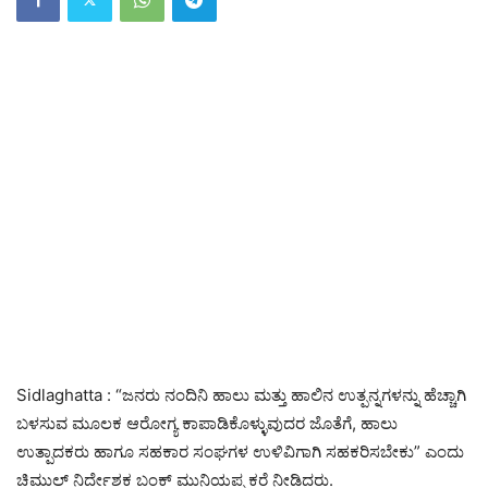
Sidlaghatta : “ಜನರು ನಂದಿನಿ ಹಾಲು ಮತ್ತು ಹಾಲಿನ ಉತ್ಪನ್ನಗಳನ್ನು ಹೆಚ್ಚಾಗಿ
ಬಳಸುವ ಮೂಲಕ ಆರೋಗ್ಯ ಕಾಪಾಡಿಕೊಳ್ಳುವುದರ ಜೊತೆಗೆ, ಹಾಲು
ಉತ್ಪಾದಕರು ಹಾಗೂ ಸಹಕಾರ ಸಂಘಗಳ ಉಳಿವಿಗಾಗಿ ಸಹಕರಿಸಬೇಕು” ಎಂದು
ಚಿಮುಲ್ ನಿರ್ದೇಶಕ ಬಂಕ್ ಮುನಿಯಪ್ಪ ಕರೆ ನೀಡಿದರು.