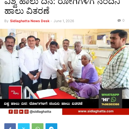
ವಿಶ್ವ ಹಾಲು ದಿನ: ರೋಗಿಗಳಿಗೆ ನಂದಿನಿ
ಹಾಲು ವಿತರಣೆ
0
By
Sidlaghatta News Desk
-
June 1, 2026