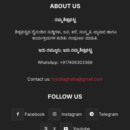
ABOUT US
ನಮ್ಮ ಶಿಡ್ಲಘಟ್ಟ
ಶಿಡ್ಲಘಟ್ಟದ ದೈನಂದಿನ ಸುದ್ದಿಗಳು, ಜನ, ಕಲೆ, ಸಂಸ್ಕೃತಿ, ವ್ಯಾಪಾರ ಹಾಗೂ
ಕಾರ್ಯಕ್ರಮಗಳ ಕುರಿತು ಸಂಪೂರ್ಣ ಮಾಹಿತಿ.
ಇದು ನಮ್ಮೂರು, ಇದು ನಮ್ಮ ಶಿಡ್ಲಘಟ್ಟ
WhatsApp:
+917406303366
Contact us:
hisidlaghatta@gmail.com
FOLLOW US
Facebook
Instagram
Telegram
X
Youtube