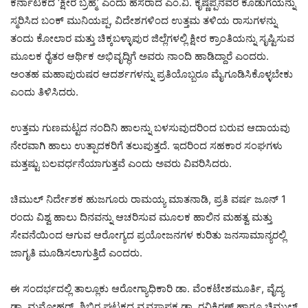
ಕರ್ನಾಟಕದ ‘ಕ್ಷೀರ ಬ್ರಹ್ಮ’ ಎಂದು ಹೆಸರಾದ ಎಂ.ವಿ. ಕೃಷ್ಣಪ್ಪನವರ ಕೊಡುಗೆಯನ್ನು
ಸ್ಮರಿಸಿದ ಬಂಕ್ ಮುನಿಯಪ್ಪ, ವಿದೇಶಗಳಿಂದ ಉತ್ತಮ ತಳಿಯ ರಾಸುಗಳನ್ನು
ತಂದು ಕೋಲಾರ ಮತ್ತು ಚಿಕ್ಕಬಳ್ಳಾಪುರ ಜಿಲ್ಲೆಗಳಲ್ಲಿ ಕ್ಷೀರ ಕ್ರಾಂತಿಯನ್ನು ಸೃಷ್ಟಿಸುವ
ಮೂಲಕ ರೈತರ ಆರ್ಥಿಕ ಅಭಿವೃದ್ಧಿಗೆ ಅವರು ನಾಂದಿ ಹಾಡಿದ್ದಾರೆ ಎಂದರು.
ಅಂತಹ ಮಹಾಪುರುಷರ ಆದರ್ಶಗಳನ್ನು ಪ್ರತಿಯೊಬ್ಬರೂ ಮೈಗೂಡಿಸಿಕೊಳ್ಳಬೇಕು
ಎಂದು ತಿಳಿಸಿದರು.
ಉತ್ತಮ ಗುಣಮಟ್ಟದ ನಂದಿನಿ ಹಾಲನ್ನು ಬಳಸುವುದರಿಂದ ಬರುವ ಆದಾಯವು
ನೇರವಾಗಿ ಹಾಲು ಉತ್ಪಾದಕರಿಗೆ ತಲುಪುತ್ತದೆ. ಇದರಿಂದ ಸಹಕಾರ ಸಂಘಗಳು
ಮತ್ತಷ್ಟು ಬಲವರ್ಧನೆಯಾಗುತ್ತವೆ ಎಂದು ಅವರು ವಿವರಿಸಿದರು.
ಚಿಮುಲ್ ನಿರ್ದೇಶಕ ಹುಜಗೂರು ರಾಮಯ್ಯ ಮಾತನಾಡಿ, ಪ್ರತಿ ವರ್ಷ ಜೂನ್ 1
ರಂದು ವಿಶ್ವ ಹಾಲು ದಿನವನ್ನು ಆಚರಿಸುವ ಮೂಲಕ ಹಾಲಿನ ಮಹತ್ವ ಮತ್ತು
ಸೇವನೆಯಿಂದ ಆಗುವ ಆರೋಗ್ಯದ ಪ್ರಯೋಜನಗಳ ಕುರಿತು ಜನಸಾಮಾನ್ಯರಲ್ಲಿ
ಜಾಗೃತಿ ಮೂಡಿಸಲಾಗುತ್ತಿದೆ ಎಂದರು.
ಈ ಸಂದರ್ಭದಲ್ಲಿ ತಾಲ್ಲೂಕು ಆರೋಗ್ಯಾಧಿಕಾರಿ ಡಾ. ವೆಂಕಟೇಶಮೂರ್ತಿ, ವೈದ್ಯ
ಡಾ. ಮನೋಹರ್, ಶಿಬಿರ ಘಟಕದ ವ್ಯವಸ್ಥಾಪಕ ಡಾ. ರವಿಕಿರಣ್ ಹಾಗೂ ಚಿಮುಲ್