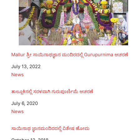
Mallur ಶ್ರೀ ಸಾಯಿನಾಥಜ್ಞಾನ ಮಂದಿರದಲ್ಲಿ Gurupurnima ಆಚರಣೆ
Date
July 13, 2022
In relation to
News
ತಾಲ್ಲೂಕಿನಲ್ಲಿ ಸರಳವಾಗಿ ಗುರುಪೂರ್ಣಿಮೆ ಆಚರಣೆ
Date
July 6, 2020
In relation to
News
ಸಾಯಿನಾಥ ಜ್ಞಾನಮಂದಿರದಲ್ಲಿ ವಿಶೇಷ ಹೋಮ