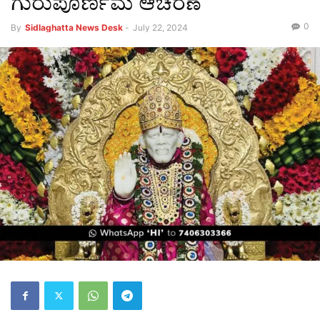
ಗುರುಪೂರ್ಣಿಮೆ ಆಚರಣೆ
0
By
Sidlaghatta News Desk
-
July 22, 2024