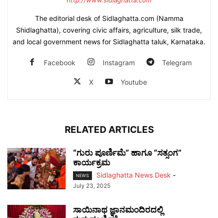
http://www.sidlaghatta.com
The editorial desk of Sidlaghatta.com (Namma
Shidlaghatta), covering civic affairs, agriculture, silk trade,
and local government news for Sidlaghatta taluk, Karnataka.
Facebook
Instagram
Telegram
X
Youtube
RELATED ARTICLES
“ಗುರು ಪೂರ್ಣಿಮೆ” ಹಾಗೂ “ಸತ್ಸಂಗ”
ಕಾರ್ಯಕ್ರಮ
Sidlaghatta News Desk
-
NEWS
July 23, 2025
ಸಾಯಿನಾಥ ಜ್ಞಾನಮಂದಿರದಲ್ಲಿ