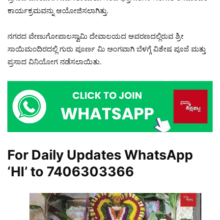
ಕಾರ್ಯಕ್ರಮವನ್ನು ಆಯೋಜಿಸಲಾಗಿತ್ತು.
ನಗರದ ವೇಣುಗೋಪಾಲಸ್ವಾಮಿ ದೇವಾಲಯದ ಆವರಣದಲ್ಲಿರುವ ಶ್ರೀ
ಸಾಯಿಮಂದಿರದಲ್ಲಿ ಗುರು ಪೂರ್ಣ ಮಿ ಅಂಗವಾಗಿ ಬೆಳಗ್ಗೆ ವಿಶೇಷ ಪೂಜೆ ಮತ್ತು
ಪ್ರಸಾದ ವಿನಿಯೋಗ ನಡೆಸಲಾಯಿತು.
For Daily Updates WhatsApp
‘HI’ to
7406303366