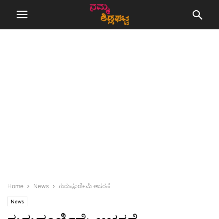
Home
News
ಗುರುಪೂರ್ಣಿಮೆ ಆಚರಣೆ
News