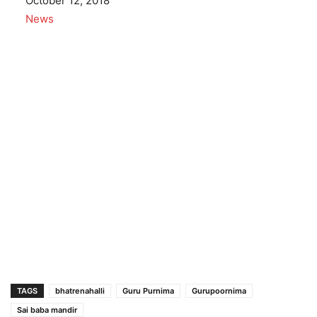
Date
October 12, 2018
In relation to
News
TAGS
bhatrenahalli
Guru Purnima
Gurupoornima
Sai baba mandir