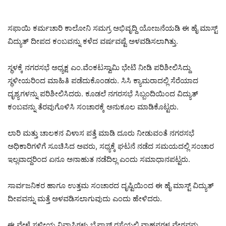
ಸಫಾಯಿ ಕರ್ಮಚಾರಿ ಕಾಲೋನಿ ಸಮಗ್ರ ಅಭಿವೃದ್ದಿ ಯೋಜನೆಯಡಿ ಈ ಹೈ ಮಾಸ್ಟ್
ವಿದ್ಯುತ್ ದೀಪದ ಕಂಬವನ್ನು ಕಳೆದ ವರ್ಷವಷ್ಟೆ ಅಳವಡಿಸಲಾಗಿತ್ತು.
ಸ್ಥಳಕ್ಕೆ ನಗರಸಭೆ ಅಧ್ಯಕ್ಷ ಎಂ.ವೆಂಕಟಸ್ವಾಮಿ ಭೇಟಿ ನೀಡಿ ಪರಿಶೀಲಿಸಿದ್ದು
ಸ್ಥಳೀಯರಿಂದ ಮಾಹಿತಿ ಪಡೆದುಕೊಂಡರು. ಸಿಸಿ ಕ್ಯಾಮರಾದಲ್ಲಿ ಸೆರೆಯಾದ
ದೃಶ್ಯಗಳನ್ನು ಪರಿಶೀಲಿಸಿದರು. ಕೂಡಲೆ ನಗರಸಭೆ ಸಿಬ್ಬಂದಿಯಿಂದ ವಿದ್ಯುತ್
ಕಂಬವನ್ನು ತೆರವುಗೊಳಿಸಿ ಸಂಚಾರಕ್ಕೆ ಅನುಕೂಲ ಮಾಡಿಕೊಟ್ಟರು.
ಲಾರಿ ಮತ್ತು ಚಾಲಕನ ವಿಳಾಸ ಪತ್ತೆ ಮಾಡಿ ದೂರು ನೀಡುವಂತೆ ನಗರಸಭೆ
ಅಧಿಕಾರಿಗಳಿಗೆ ಸೂಚಿಸಿದ ಅವರು, ಸಧ್ಯಕ್ಕೆ ಘಟನೆ ನಡೆದ ಸಮಯದಲ್ಲಿ ಸಂಚಾರ
ಇಲ್ಲವಾದ್ದರಿಂದ ಏನೂ ಅನಾಹುತ ನಡೆದಿಲ್ಲ ಎಂದು ಸಮಾಧಾನಪಟ್ಟರು.
ಸಾರ್ವಜನಿಕರ ಹಾಗೂ ಉತ್ತಮ ಸಂಚಾರದ ದೃಷ್ಟಿಯಿಂದ ಈ ಹೈ ಮಾಸ್ಟ್ ವಿದ್ಯುತ್
ದೀಪವನ್ನು ಮತ್ತೆ ಅಳವಡಿಸಲಾಗುವುದು ಎಂದು ಹೇಳಿದರು.
ಈ ವೇಳೆ ಸ್ಥಳೀಯ ನಿವಾಸಿಗಳು ಬೈಪಾಸ್ ರಸ್ತೆಯಲ್ಲಿ ವಾಹನಗಳ ವೇಗವನ್ನು