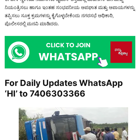
ನಿಯಂತ್ರಿಸಲು ಹಾಗೂ ಇಂತಹ ಸಂಭವನೀಯ ಅಪಘಾತ ಮತ್ತು ಅಪಾಯಗಳನ್ನು
ತಪ್ಪಿಸಲು ಸೂಕ್ತ ಕ್ರಮಗಳನ್ನು ಕೈಗೊಳ್ಳಬೇಕೆಂದು ನಗರಸಭೆ ಅಧಿಕಾರಿ,
ಪೊಲೀಸರಲ್ಲಿ ಮನವಿ ಮಾಡಿದರು.
For Daily Updates WhatsApp
‘HI’ to
7406303366