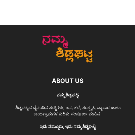
ABOUT US
ನಮ್ಮ ಶಿಡ್ಲಘಟ್ಟ
ಶಿಡ್ಲಘಟ್ಟದ ದೈನಂದಿನ ಸುದ್ದಿಗಳು, ಜನ, ಕಲೆ, ಸಂಸ್ಕೃತಿ, ವ್ಯಾಪಾರ ಹಾಗೂ
ಕಾರ್ಯಕ್ರಮಗಳ ಕುರಿತು ಸಂಪೂರ್ಣ ಮಾಹಿತಿ.
ಇದು ನಮ್ಮೂರು, ಇದು ನಮ್ಮ ಶಿಡ್ಲಘಟ್ಟ