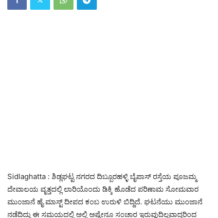
Sidlaghatta : ಶಿಡ್ಲಘಟ್ಟ ನಗರದ ದಿಬ್ಬೂರಹಳ್ಳಿ ಬೈಪಾಸ್ ರಸ್ತೆಯ ಪೂಜಮ್ಮ
ದೇವಾಲಯ ವೃತ್ತದಲ್ಲಿ ಲಾರಿಯೊಂದು ಡಿಕ್ಕಿ ಹೊಡೆದ ಪರಿಣಾಮ ಸೋಮವಾರ
ಮುಂಜಾನೆ ಹೈ ಮಾಸ್ಟ್ ದೀಪದ ಕಂಬ ಉರುಳಿ ಬಿದ್ದಿದೆ. ಘಟನೆಯು ಮುಂಜಾನೆ
ನಡೆದಿದ್ದು ಈ ಸಮಯದಲ್ಲಿ ಅಲ್ಲಿ ಅಷ್ಟೇನೂ ಸಂಚಾರ ಇರುವುದಿಲ್ಲವಾದ್ದರಿಂದ