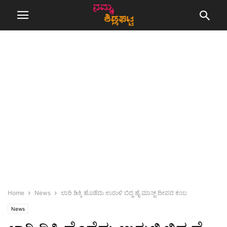
Home
News
ಲಾರಿ ಡಿಕ್ಕಿ ಹೊಡೆದು ಉರುಳಿ ಬಿದ್ದ ಹೈ ಮಾಸ್ಟ್ ದೀಪದ ಕಂಬ
News