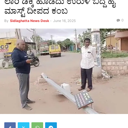
ಲಾರಿ ಡಿಕ್ಕಿ ಹೊಡೆದು ಉರುಳಿ ಬಿದ್ದ ಹೈ
ಮಾಸ್ಟ್ ದೀಪದ ಕಂಬ
0
By
Sidlaghatta News Desk
-
June 16, 2025