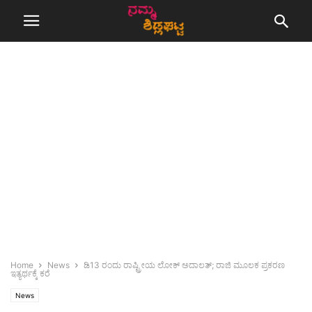
Home
News
ಡಿ13 ರಂದು ರಾಷ್ಟ್ರೀಯ ಲೋಕ್ ಅದಾಲತ್; ರಾಜಿ ಮೂಲಕ ಪ್ರಕರಣ
ಇತ್ಯರ್ಥಕ್ಕೆ ಕರೆ
News