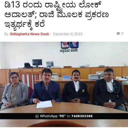
ಡಿ13 ರಂದು ರಾಷ್ಟ್ರೀಯ ಲೋಕ್
ಅದಾಲತ್; ರಾಜಿ ಮೂಲಕ ಪ್ರಕರಣ
ಇತ್ಯರ್ಥಕ್ಕೆ ಕರೆ
0
By
Sidlaghatta News Desk
-
December 9, 2025