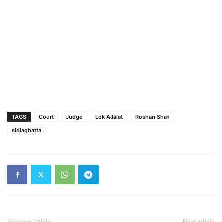
TAGS
Court
Judge
Lok Adalat
Roshan Shah
sidlaghatta
Previous article
Next article