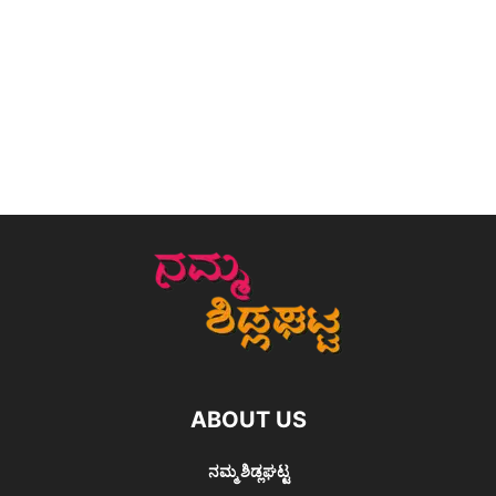
ABOUT US
ನಮ್ಮ ಶಿಡ್ಲಘಟ್ಟ