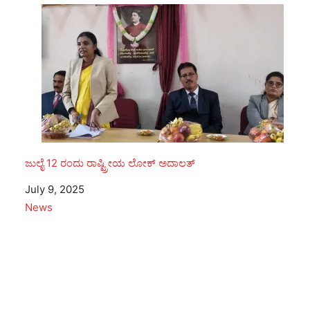
ಜುಲೈ 12 ರಂದು ರಾಷ್ಟ್ರೀಯ ಲೋಕ್ ಅದಾಲತ್
Date
July 9, 2025
In relation to
News