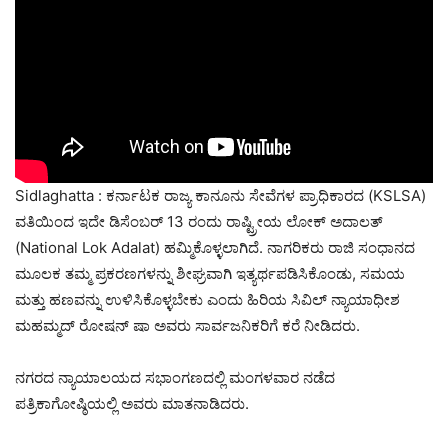
Sidlaghatta : ಕರ್ನಾಟಕ ರಾಜ್ಯ ಕಾನೂನು ಸೇವೆಗಳ ಪ್ರಾಧಿಕಾರದ (KSLSA)
ವತಿಯಿಂದ ಇದೇ ಡಿಸೆಂಬರ್ 13 ರಂದು ರಾಷ್ಟ್ರೀಯ ಲೋಕ್ ಅದಾಲತ್
(National Lok Adalat) ಹಮ್ಮಿಕೊಳ್ಳಲಾಗಿದೆ. ನಾಗರಿಕರು ರಾಜಿ ಸಂಧಾನದ
ಮೂಲಕ ತಮ್ಮ ಪ್ರಕರಣಗಳನ್ನು ಶೀಘ್ರವಾಗಿ ಇತ್ಯರ್ಥಪಡಿಸಿಕೊಂಡು, ಸಮಯ
ಮತ್ತು ಹಣವನ್ನು ಉಳಿಸಿಕೊಳ್ಳಬೇಕು ಎಂದು ಹಿರಿಯ ಸಿವಿಲ್ ನ್ಯಾಯಾಧೀಶ
ಮಹಮ್ಮದ್ ರೋಷನ್ ಷಾ ಅವರು ಸಾರ್ವಜನಿಕರಿಗೆ ಕರೆ ನೀಡಿದರು.
ನಗರದ ನ್ಯಾಯಾಲಯದ ಸಭಾಂಗಣದಲ್ಲಿ ಮಂಗಳವಾರ ನಡೆದ
ಪತ್ರಿಕಾಗೋಷ್ಠಿಯಲ್ಲಿ ಅವರು ಮಾತನಾಡಿದರು.